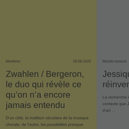
Membres
28.08.2020
Monde musical
Zwahlen / Bergeron,
Jessiqu
le duo qui révèle ce
réinve
qu’on n’a encore
La recherche i
jamais entendu
contexte que J
d’art …
D’un côté, la tradition séculaire de la musique
chorale; de l’autre, les possibilités presque