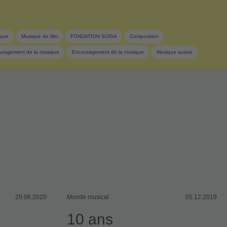
ique
Musique de film
FONDATION SUISA
Composition
uragement de la musique
Encouragement de la musique
Musique suisse
29.06.2020
Monde musical
05.12.2019
10 ans