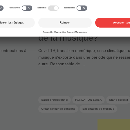
07.07.2021
Monde musical
Quel avenir pour l’expo
de la musique?
contributions à
Covid-19, transition numérique, crise climatique:
musique s’exporte dans une période qui ne ress
autre. Responsable de …
Salon professionnel
FONDATION SUISA
Stand collectif
Organisateur de concerts
Exportation de musique
Fondation d’encouragement de la musique
Encouragement d
Industrie musicale
Salon de la musique
Musique suisse