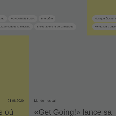
ique
FONDATION SUISA
Interprète
Musique électron
uragement de la musique
Encouragement de la musique
Fondation d’enco
Auteur-compositeur
Pop suisse
Bande-son
21.08.2020
Monde musical
s où
«Get Going!» lance sa