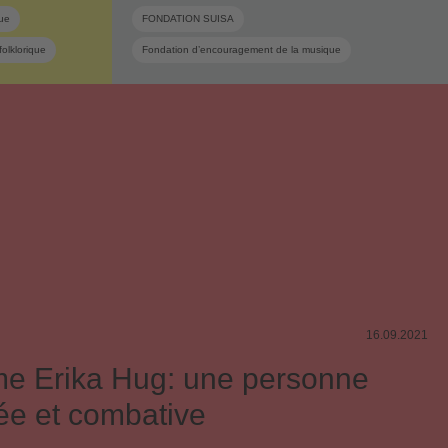
ue
FONDATION SUISA
olklorique
Fondation d’encouragement de la musique
Encouragement de la musique
Industrie musicale
Salon de la musique
Musique suisse
Conseil de fondation
Dates
16.09.2021
e Erika Hug: une personne
e et combative