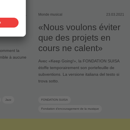
07.06.2021
Monde musical
23.03.2021
rtation
«Nous voulons éviter
que des projets en
cours ne calent»
 comment la
emble à aucune
Avec «Keep Going!», la FONDATION SUISA
étoffe temporairement son portefeuille de
subventions. La versione italiana del testo si
trova sotto.
Jazz
FONDATION SUISA
Fondation d’encouragement de la musique
e la musique
Encouragement de la musique
Industrie musicale
Showcase
Musique suisse