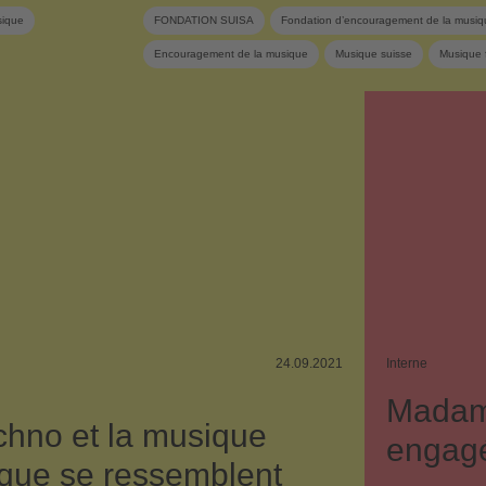
sique
FONDATION SUISA
Fondation d’encouragement de la musiq
Encouragement de la musique
Musique suisse
Musique f
24.09.2021
Interne
Madam
chno et la musique
engagé
rique se ressemblent