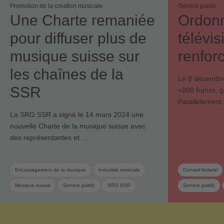
Promotion de la création musicale
Service public
Une Charte remaniée
Ordonn
pour diffuser plus de
télévis
musique suisse sur
renfor
les chaînes de la
Le 8 décembre, 
SSR
«200 francs, ça
Parallèlement
La SRG SSR a signé le 14 mars 2024 une
nouvelle Charte de la musique suisse avec
des représentantes et …
Encouragement de la musique
Industrie musicale
Conseil federal
Musique suisse
Service public
SRG SSR
Service public
Association