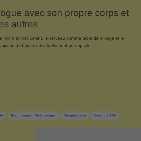
logue avec son propre corps et
des autres
e micro et instrument, le cerveau comme table de mixage et le
aisson de basse individuellement perceptible: …
SA
Encouragement de la musique
Musique suisse
Membre SUISA