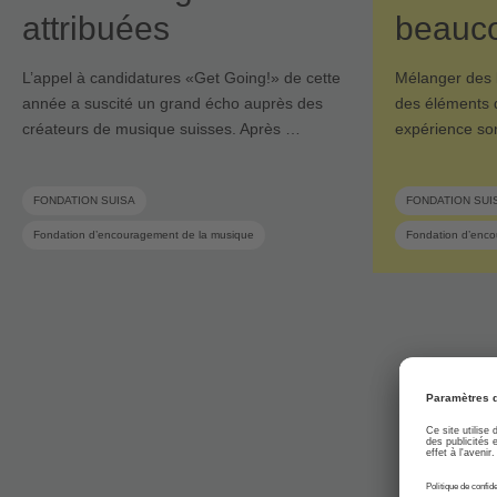
attribuées
beauc
L’appel à candidatures «Get Going!» de cette
Mélanger des b
année a suscité un grand écho auprès des
des éléments d
créateurs de musique suisses. Après …
expérience so
FONDATION SUISA
FONDATION SUI
Fondation d’encouragement de la musique
Fondation d’enco
Encouragement de la musique
Musique suisse
Musique suisse