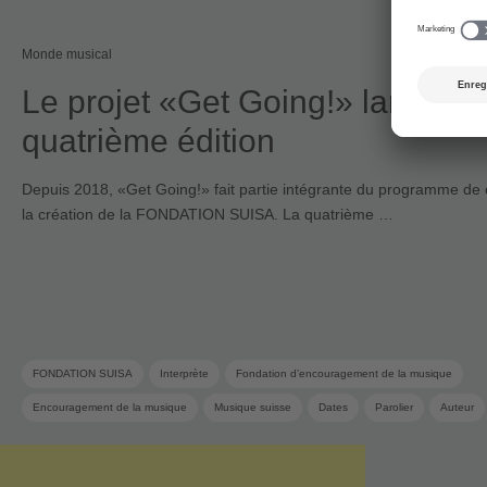
Monde musical
Le projet «Get Going!» lance sa
quatrième édition
Depuis 2018, «Get Going!» fait partie intégrante du programme de 
la création de la FONDATION SUISA. La quatrième …
FONDATION SUISA
Interprète
Fondation d’encouragement de la musique
Encouragement de la musique
Musique suisse
Dates
Parolier
Auteur