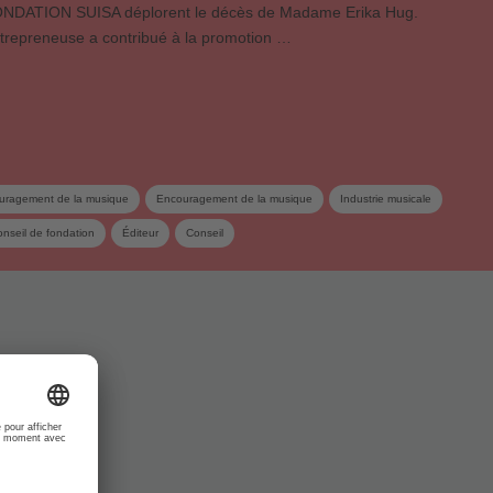
ONDATION SUISA déplorent le décès de Madame Erika Hug.
entrepreneuse a contribué à la promotion …
uragement de la musique
Encouragement de la musique
Industrie musicale
nseil de fondation
Éditeur
Conseil