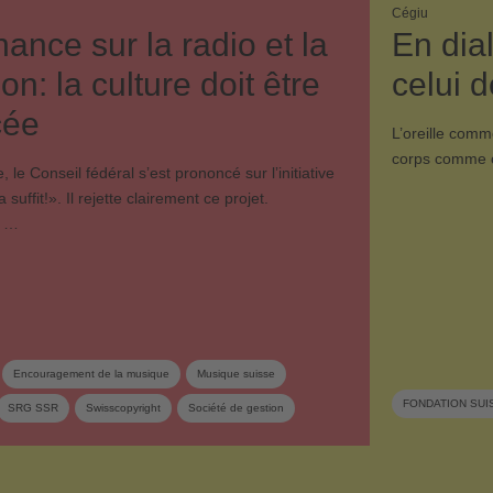
Cégiu
ance sur la radio et la
En dia
ion: la culture doit être
celui 
cée
L’oreille comm
corps comme c
le Conseil fédéral sʼest prononcé sur lʼinitiative
 suffit!». Il rejette clairement ce projet.
, …
Encouragement de la musique
Musique suisse
FONDATION SUI
SRG SSR
Swisscopyright
Société de gestion