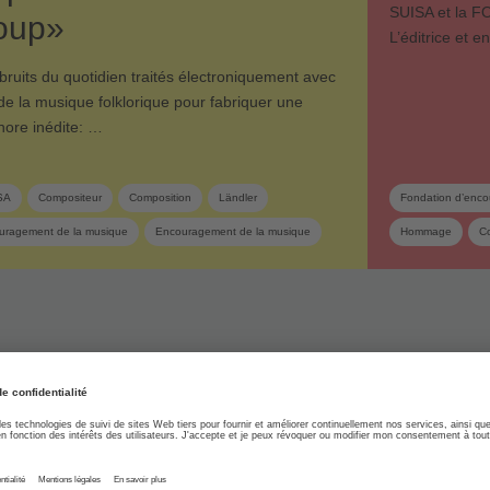
SUISA et la F
oup»
L’éditrice et 
ruits du quotidien traités électroniquement avec
e la musique folklorique pour fabriquer une
nore inédite: …
SA
Compositeur
Composition
Ländler
Fondation d’enco
uragement de la musique
Encouragement de la musique
Hommage
Co
Musique folklorique