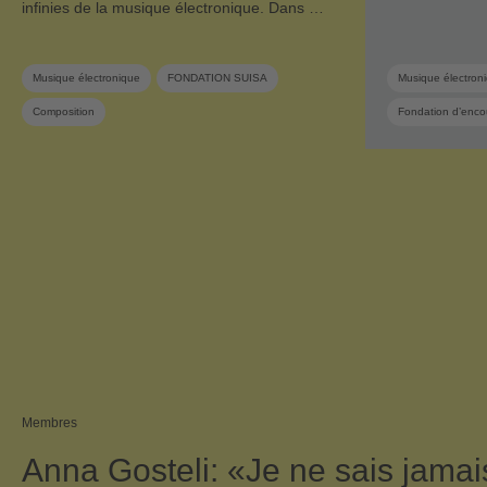
infinies de la musique électronique. Dans …
Musique électronique
FONDATION SUISA
Musique électron
Composition
Fondation d’enco
Fondation d’encouragement de la musique
Musique suisse
Encouragement de la musique
Musique suisse
Membres
Anna Gosteli: «Je ne sais jamai