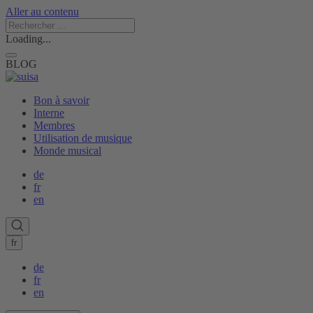
Aller au contenu
Loading...
BLOG
Bon à savoir
Interne
Membres
Utilisation de musique
Monde musical
de
fr
en
fr
de
fr
en