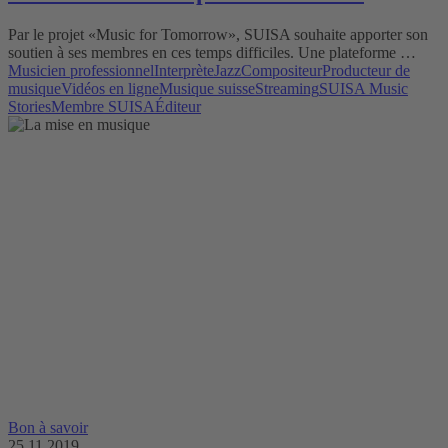
Par le projet «Music for Tomorrow», SUISA souhaite apporter son
soutien à ses membres en ces temps difficiles. Une plateforme …
Musicien professionnel
Interprète
Jazz
Compositeur
Producteur de
musique
Vidéos en ligne
Musique suisse
Streaming
SUISA Music
Stories
Membre SUISA
Éditeur
Bon à savoir
25.11.2019