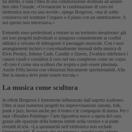
lui diretto, è nata l’idea di una collaborazione destinata ad andare
ben oltre l’usuale. «Ovviamente la combinazione di coro ed
elettronica non era una novità», spiega Bergeron, «ma di solito
consisteva nel sostituire l’organo o il piano con un sintetizzatore. A
noi questo non interessava.»
Entrambi sono predestinati a entrare in un territorio inesplorato: già
nei loro progetti individuali si spingono costantemente ai confini
stilistici e cercano di ridisegnare il paesaggio musicale. Con i suoi
arrangiamenti incisivi e concettualmente inusuali della musica di
Elvis Presley, Johnny Cash, Camille o Queen, Zwahlen ridefinisce i
canoni corali e considera il coro nel suo complesso come un corpo:
«Il coro è come una scultura che respira e può essere plasmata.
Anche Félix lavora con vibrazioni fisicamente sperimentabili. Alla
fine la musica deve poter essere toccata.»
La musica come scultura
In effetti Bergeron è fortemente influenzato dall’aspetto scultoreo.
Oltre ai suoi numerosi progetti tra improvvisazione astratta, folk,
punk e jazz, lavora anche per il teatro e le compagnie di danza. Per i
suoi «Brushes Paintings» l’arte figurativa nasce a opera del caso,
grazie alle spazzole della batteria intinte nella vernice e ai piatti
rivestiti di tela. «La spontaneità nell’elettronica non esclude
l’intenzionalità. È questo che mi interessa, perché vedo infinite