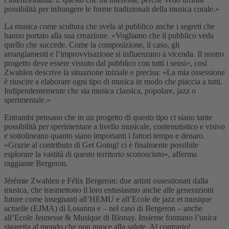
possibilità per infrangere le forme tradizionali della musica corale.»
La musica come scultura che svela al pubblico anche i segreti che
hanno portato alla sua creazione. «Vogliamo che il pubblico veda
quello che succede. Come la composizione, il caso, gli
arrangiamenti e l’improvvisazione si influenzano a vicenda. Il nostro
progetto deve essere vissuto dal pubblico con tutti i sensi», così
Zwahlen descrive la situazione iniziale e precisa: «La mia ossessione
è riuscire a elaborare ogni tipo di musica in modo che piaccia a tutti.
Indipendentemente che sia musica classica, popolare, jazz o
sperimentale.»
Entrambi pensano che in un progetto di questo tipo ci siano tante
possibilità per sperimentare a livello musicale, contenutistico e visivo
e sottolineano quanto siano importanti i fattori tempo e denaro.
«Grazie al contributo di Get Going! ci è finalmente possibile
esplorare la vastità di questo territorio sconosciuto», afferma
raggiante Bergeron.
Jérémie Zwahlen e Félix Bergeron: due artisti ossessionati dalla
musica, che trasmettono il loro entusiasmo anche alle generazioni
future come insegnanti all’HEMU e all’Ecole de jazz et musique
actuelle (EJMA) di Losanna e – nel caso di Bergeron – anche
all’Ecole Jeunesse & Musique di Blonay. Insieme formano l’unica
sigaretta al mondo che non nuoce alla salute. Al contrario!