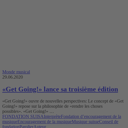
Monde musical
29.06.2020
«Get Going!» lance sa troisième édition
«Get Going!» ouvre de nouvelles perspectives: Le concept de «Get
Going!» repose sur la philosophie de «rendre les choses
possibles». «Get Going!» …
FONDATION SUISA
Interprète
Fondation d’encouragement de la
musique
Encouragement de la musique
Musique suisse
Conseil de
fondation
Parolier
Auteur