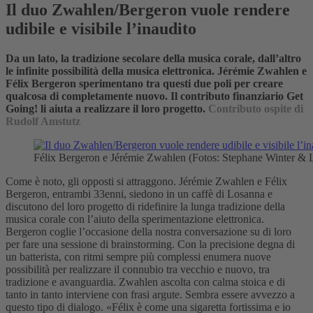
Il duo Zwahlen/Bergeron vuole rendere
udibile e visibile l’inaudito
Da un lato, la tradizione secolare della musica corale, dall’altro
le infinite possibilità della musica elettronica. Jérémie Zwahlen e
Félix Bergeron sperimentano tra questi due poli per creare
qualcosa di completamente nuovo. Il contributo finanziario Get
Going! li aiuta a realizzare il loro progetto.
Contributo ospite di
Rudolf Amstutz
Félix Bergeron e Jérémie Zwahlen (Fotos: Stephane Winter & 
Come è noto, gli opposti si attraggono. Jérémie Zwahlen e Félix
Bergeron, entrambi 33enni, siedono in un caffè di Losanna e
discutono del loro progetto di ridefinire la lunga tradizione della
musica corale con l’aiuto della sperimentazione elettronica.
Bergeron coglie l’occasione della nostra conversazione su di loro
per fare una sessione di brainstorming. Con la precisione degna di
un batterista, con ritmi sempre più complessi enumera nuove
possibilità per realizzare il connubio tra vecchio e nuovo, tra
tradizione e avanguardia. Zwahlen ascolta con calma stoica e di
tanto in tanto interviene con frasi argute. Sembra essere avvezzo a
questo tipo di dialogo. «Félix è come una sigaretta fortissima e io