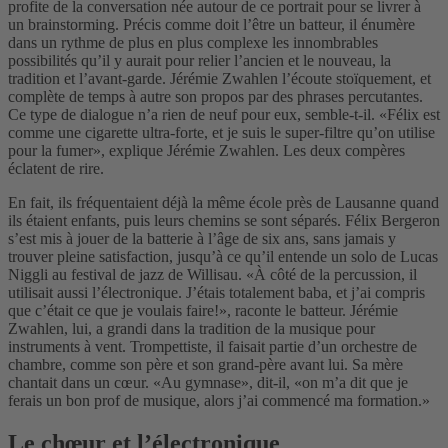
profite de la conversation née autour de ce portrait pour se livrer à
un brainstorming. Précis comme doit l’être un batteur, il énumère
dans un rythme de plus en plus complexe les innombrables
possibilités qu’il y aurait pour relier l’ancien et le nouveau, la
tradition et l’avant-garde. Jérémie Zwahlen l’écoute stoïquement, et
complète de temps à autre son propos par des phrases percutantes.
Ce type de dialogue n’a rien de neuf pour eux, semble-t-il. «Félix est
comme une cigarette ultra-forte, et je suis le super-filtre qu’on utilise
pour la fumer», explique Jérémie Zwahlen. Les deux compères
éclatent de rire.
En fait, ils fréquentaient déjà la même école près de Lausanne quand
ils étaient enfants, puis leurs chemins se sont séparés. Félix Bergeron
s’est mis à jouer de la batterie à l’âge de six ans, sans jamais y
trouver pleine satisfaction, jusqu’à ce qu’il entende un solo de Lucas
Niggli au festival de jazz de Willisau. «À côté de la percussion, il
utilisait aussi l’électronique. J’étais totalement baba, et j’ai compris
que c’était ce que je voulais faire!», raconte le batteur. Jérémie
Zwahlen, lui, a grandi dans la tradition de la musique pour
instruments à vent. Trompettiste, il faisait partie d’un orchestre de
chambre, comme son père et son grand-père avant lui. Sa mère
chantait dans un cœur. «Au gymnase», dit-il, «on m’a dit que je
ferais un bon prof de musique, alors j’ai commencé ma formation.»
Le chœur et l’électronique