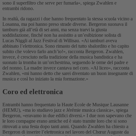
sono il superfiltro che serve per fumarla», spiega Zwahlen e
entrambi ridono.
In realtà, da ragazzi i due hanno frequentato la stessa scuola vicino a
Losanna, ma poi hanno preso strade diverse. Bergeron suonava il
tamburo già all’età di sei anni, ma senza trarvi la giusta
soddisfazione, finché non ha assistito a un’esibizione solista di
Lucas Niggli al Jazz Festival di Willisau. «Ai tamburi aveva
abbinato l’elettronica. Sono rimasto del tutto sbalordito e ho capito
subito che volevo farlo anch’io!», racconta Bergeron. Zwahlen,
invece, è cresciuto nella tradizione della musica bandistica e ha
suonato la tromba in un’orchestrina, seguendo le orme del padre e
del nonno. La madre invece cantava nel coro. «Al liceo», racconta
Zwahlen, «mi hanno detto che sarei diventato un buon insegnante di
musica e così ho iniziato la mia formazione.»
Coro ed elettronica
Entrambi hanno frequentato la Haute Ecole de Musique Lausanne
(HEMU), «ma io studiavo jazz e Jérémie musica classica», spiega
Bergeron, «eravamo in due edifici diversi.» I due non sapevano che
le loro compagne erano amiche ed è stato tramite loro che si sono
ritrovati a una festa dopo tanti anni. Quando Zwahlen ha chiesto a
Bergeron di inserire l’elettronica nel lavoro del Chœur Auguste da