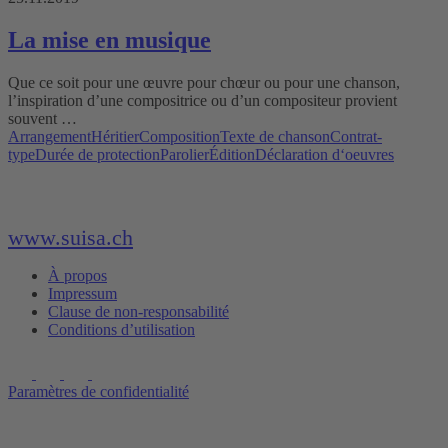
La mise en musique
Que ce soit pour une œuvre pour chœur ou pour une chanson,
l’inspiration d’une compositrice ou d’un compositeur provient
souvent …
Arrangement
Héritier
Composition
Texte de chanson
Contrat-
type
Durée de protection
Parolier
Édition
Déclaration d‘oeuvres
www.suisa.ch
À propos
Impressum
Clause de non-responsabilité
Conditions d’utilisation
Paramètres de confidentialité