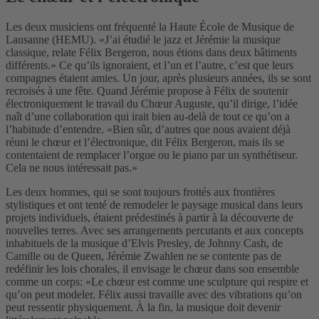
Les deux musiciens ont fréquenté la Haute École de Musique de
Lausanne (HEMU). «J’ai étudié le jazz et Jérémie la musique
classique, relate Félix Bergeron, nous étions dans deux bâtiments
différents.» Ce qu’ils ignoraient, et l’un et l’autre, c’est que leurs
compagnes étaient amies. Un jour, après plusieurs années, ils se sont
recroisés à une fête. Quand Jérémie propose à Félix de soutenir
électroniquement le travail du Chœur Auguste, qu’il dirige, l’idée
naît d’une collaboration qui irait bien au-delà de tout ce qu’on a
l’habitude d’entendre. «Bien sûr, d’autres que nous avaient déjà
réuni le chœur et l’électronique, dit Félix Bergeron, mais ils se
contentaient de remplacer l’orgue ou le piano par un synthétiseur.
Cela ne nous intéressait pas.»
Les deux hommes, qui se sont toujours frottés aux frontières
stylistiques et ont tenté de remodeler le paysage musical dans leurs
projets individuels, étaient prédestinés à partir à la découverte de
nouvelles terres. Avec ses arrangements percutants et aux concepts
inhabituels de la musique d’Elvis Presley, de Johnny Cash, de
Camille ou de Queen, Jérémie Zwahlen ne se contente pas de
redéfinir les lois chorales, il envisage le chœur dans son ensemble
comme un corps: «Le chœur est comme une sculpture qui respire et
qu’on peut modeler. Félix aussi travaille avec des vibrations qu’on
peut ressentir physiquement. À la fin, la musique doit devenir