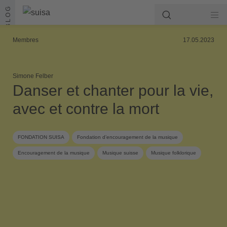
Aller au contenu
BLOG
Membres
17.05.2023
Simone Felber
Danser et chanter pour la vie,
avec et contre la mort
FONDATION SUISA
Fondation d’encouragement de la musique
Encouragement de la musique
Musique suisse
Musique folklorique