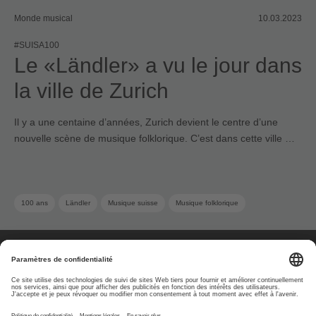
Monde musical
10.03.2023
#SUISA100
Le «Ländler» a vu le jour dans
la ville de Zurich
Il y a une centaine d’années, Zurich devient le centre d’une
nouvelle scène de musique folklorique. C’est dans cette ville …
100 ans
Ländler
Musique suisse
Musique folklorique
À propos
www.suisa.ch
Impressum