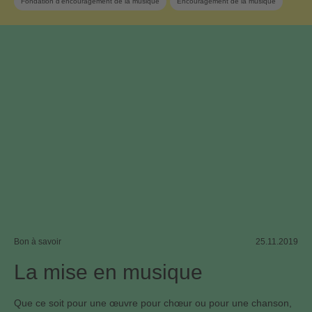
Fondation d’encouragement de la musique
Encouragement de la musique
Musique suisse
Musique folklorique
Bon à savoir
25.11.2019
La mise en musique
Que ce soit pour une œuvre pour chœur ou pour une chanson,