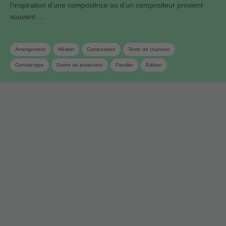
l’inspiration d’une compositrice ou d’un compositeur provient
souvent …
Arrangement
Héritier
Composition
Texte de chanson
Contrat-type
Durée de protection
Parolier
Édition
Déclaration d‘oeuvres