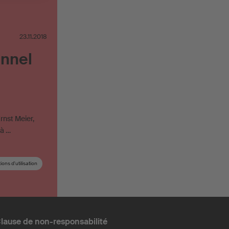
23.11.2018
nnel
rnst Meier,
 à …
ons d'utilisation
lause de non-responsabilité