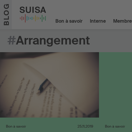
Aller au contenu
BLOG
Bon à savoir
Interne
Membre
#
Arrangement
Bon à savoir
25.11.2019
Bon à savoir