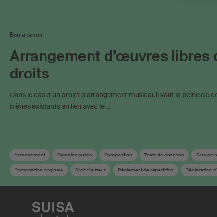
Bon à savoir
Arrangement d’œuvres libres 
droits
Dans le cas d’un projet d’arrangement musical, il vaut la peine de c
pièges existants en lien avec le …
Arrangement
Domaine public
Composition
Texte de chanson
Service 
Composition originale
Droit d'auteur
Règlement de répartition
Déclaration d