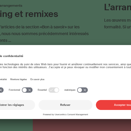
L’arr
’arrangements
ng et remixes
Les œuvres mus
’articles de la section «Bon à savoir» sur les
formalité. Si 
, nous nous sommes précédemment intéressés
ents …
Musique électronique
Coauteur
Label musical
Arrangement
usique
Contrat-type
Composition originale
Édition
Contr
ion
Droit d'auteur
Droits voisins
Déclaration d‘oe
uvres