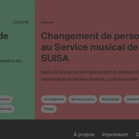
27.11.2018
Interne
de
Changement de perso
au Service musical de
SUISA
onnaître les
Après 33 ans au service des auteurs et éditeurs, E
responsable du Service musical, a pris sa retraite
musical
Arrangement
Service musical
Musicologie
Déclarati
‘oeuvres
Plagiat
À propos
Impressum
C