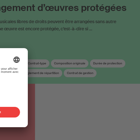
angement d’œuvres protégées
icales libres de droits peuvent être arrangées sans autre
une œuvre est encore protégée, c’est-à-dire si …
Composition
Contrat-type
Composition originale
Durée de protection
at d’édition
Règlement de répartition
Contrat de gestion
uvres