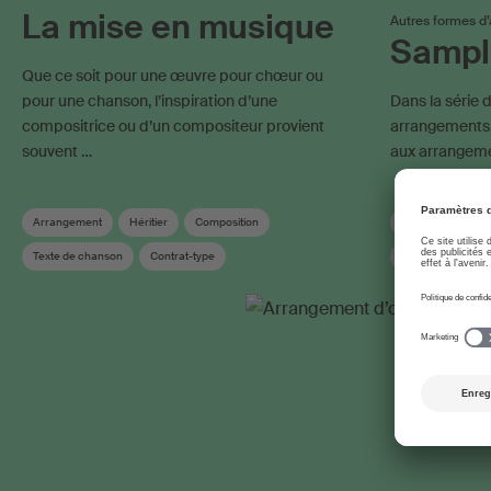
La mise en musique
Autres formes d
Sampli
Que ce soit pour une œuvre pour chœur ou
pour une chanson, l’inspiration d’une
Dans la série d
compositrice ou d’un compositeur provient
arrangements
souvent …
aux arrangem
Arrangement
Héritier
Composition
Arrangement
Texte de chanson
Contrat-type
Producteur de m
Durée de protection
Parolier
Édition
Durée de protect
Déclaration d‘oeuvres
Déclaration d‘oe