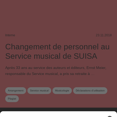
Interne
23.11.2018
Changement de personnel au
Service musical de SUISA
Après 33 ans au service des auteurs et éditeurs, Ernst Meier,
responsable du Service musical, a pris sa retraite à …
Arrangement
Service musical
Musicologie
Déclarations d'utilisation
Plagiat