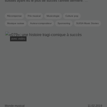
suisses ayant eu le plus de succès l’année dernière. …
Récompense
Prix musical
Musicologie
Culture pop
Musique suisse
Auteur-compositeur
Sponsoring
SUISA Music Stories
Pop suisse
avec vidéo
Monde musical
11.02.2019