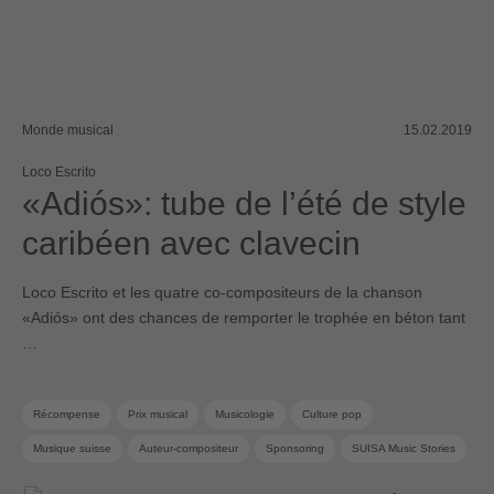
Monde musical
15.02.2019
Loco Escrito
«Adiós»: tube de l’été de style
caribéen avec clavecin
Loco Escrito et les quatre co-compositeurs de la chanson
«Adiós» ont des chances de remporter le trophée en béton tant
…
Récompense
Prix musical
Musicologie
Culture pop
Musique suisse
Auteur-compositeur
Sponsoring
SUISA Music Stories
Pop suisse