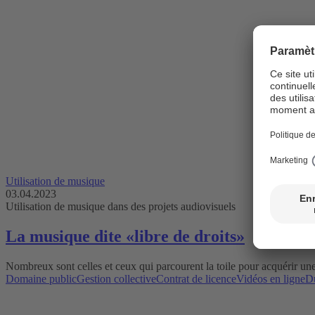
Utilisation de musique
03.04.2023
Utilisation de musique dans des projets audiovisuels
La musique dite «libre de droits»
Nombreux sont celles et ceux qui parcourent la toile pour acquérir une 
Domaine public
Gestion collective
Contrat de licence
Vidéos en ligne
Du