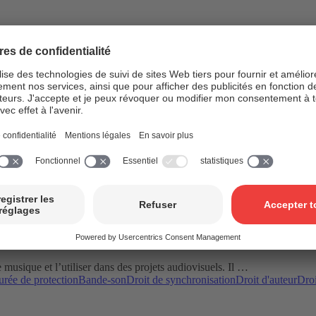
musique et l’utiliser dans des projets audiovisuels. Il …
rée de protection
Bande-son
Droit de synchronisation
Droit d'auteur
Droi