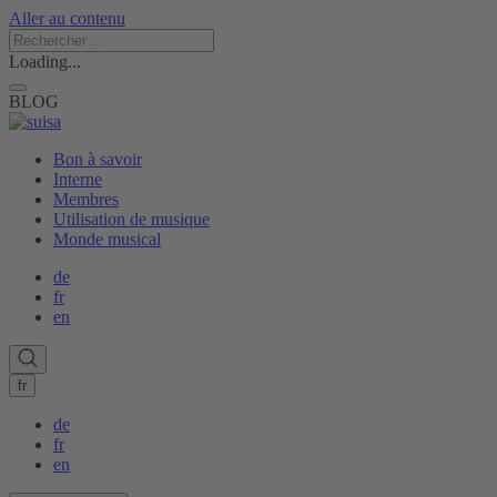
Aller au contenu
Loading...
BLOG
Bon à savoir
Interne
Membres
Utilisation de musique
Monde musical
de
fr
en
fr
de
fr
en