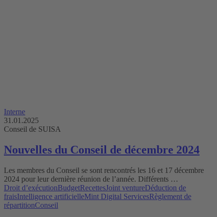
Interne
31.01.2025
Conseil de SUISA
Nouvelles du Conseil de décembre 2024
Les membres du Conseil se sont rencontrés les 16 et 17 décembre
2024 pour leur dernière réunion de lʼannée. Différents …
Droit d’exécution
Budget
Recettes
Joint venture
Déduction de
frais
Intelligence artificielle
Mint Digital Services
Règlement de
répartition
Conseil