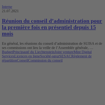
Interne
21.07.2021
Réunion du conseil d’administration pour
la première fois en présentiel depuis 15
mois
En général, les réunions du conseil d’administration de SUISA et de
ses commissions ont lieu la veille de l’Assemblée générale, …
Budget
Principauté du Liechtenstein
Joint venture
Mint Digital
Services
Licences en ligne
Société-sœur
SESAC
Règlement de
répartition
Conseil
Commission du conseil