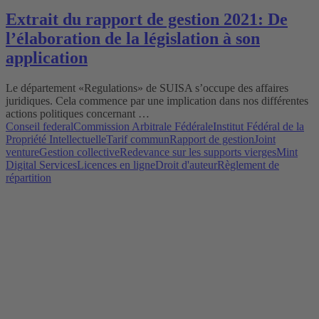
Extrait du rapport de gestion 2021: De
l’élaboration de la législation à son
application
Le département «Regulations» de SUISA s’occupe des affaires
juridiques. Cela commence par une implication dans nos différentes
actions politiques concernant …
Conseil federal
Commission Arbitrale Fédérale
Institut Fédéral de la
Propriété Intellectuelle
Tarif commun
Rapport de gestion
Joint
venture
Gestion collective
Redevance sur les supports vierges
Mint
Digital Services
Licences en ligne
Droit d'auteur
Règlement de
répartition