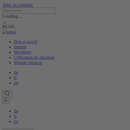
Aller au contenu
Loading...
BLOG
Bon à savoir
Interne
Membres
Utilisation de musique
Monde musical
de
fr
en
fr
de
fr
en