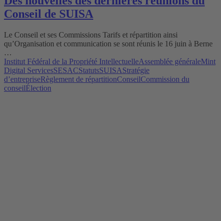
Des nouvelles des dernières réunions du
Conseil de SUISA
Le Conseil et ses Commissions Tarifs et répartition ainsi
qu’Organisation et communication se sont réunis le 16 juin à Berne
…
Institut Fédéral de la Propriété Intellectuelle
Assemblée générale
Mint
Digital Services
SESAC
Statuts
SUISA
Stratégie
d’entreprise
Règlement de répartition
Conseil
Commission du
conseil
Élection