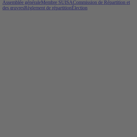
Assemblée générale
Membre SUISA
Commission de Répartition et
des œuvres
Règlement de répartition
Élection