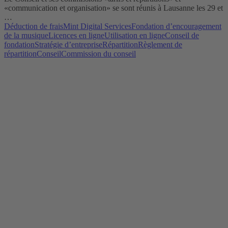
«communication et organisation» se sont réunis à Lausanne les 29 et
…
Déduction de frais
Mint Digital Services
Fondation d’encouragement
de la musique
Licences en ligne
Utilisation en ligne
Conseil de
fondation
Stratégie d’entreprise
Répartition
Règlement de
répartition
Conseil
Commission du conseil