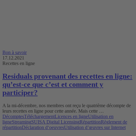
Bon à savoir
17.12.2021
Recettes en ligne
Residuals provenant des recettes en ligne:
qu’est-ce que c’est et comment y
participer?
A la mi-décembre, nos membres ont reçu le quatrième décompte de
leurs recettes en ligne pour cette année. Mais cette …
Décomptes
Téléchargement
Licences en ligne
Utilisation en
ligne
Streaming
SUISA Digital Licensing
Répartition
Règlement de
répartition
Déclaration d‘oeuvres
Utilisation d’œuvres sur Internet