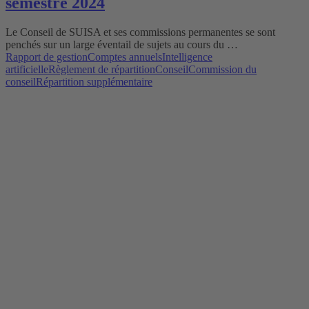
semestre 2024
Le Conseil de SUISA et ses commissions permanentes se sont
penchés sur un large éventail de sujets au cours du …
Rapport de gestion
Comptes annuels
Intelligence
artificielle
Règlement de répartition
Conseil
Commission du
conseil
Répartition supplémentaire