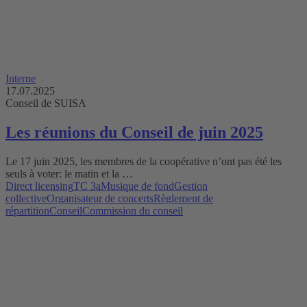
Interne
17.07.2025
Conseil de SUISA
Les réunions du Conseil de juin 2025
Le 17 juin 2025, les membres de la coopérative n’ont pas été les
seuls à voter: le matin et la …
Direct licensing
TC 3a
Musique de fond
Gestion
collective
Organisateur de concerts
Règlement de
répartition
Conseil
Commission du conseil