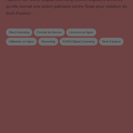
qu’elle ouvrait une action judiciaire contre Snap pour violation du
droit d’auteur. …
Direct licensing
Contrat de licence
Licences en ligne
Utilisation en ligne
Streaming
SUISA Digital Licensing
Droit d'auteur
Redevances de droits d'auteur
Utilisation d’œuvres sur Internet