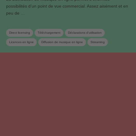
possibilités d’un point de vue commercial. Assez aisément et en
peu de …
Direct licensing
Téléchargement
Déclarations d'utilisation
Licences en ligne
Diffusion de musique en ligne
Streaming
Déclaration d‘oeuvres
Banque de données des œuvres