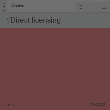
Aller au contenu
BLOG
#
Direct licensing
Interne
17.07.2025