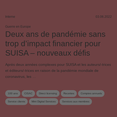
Interne
03.06.2022
Guerre en Europe
Deux ans de pandémie sans
trop d’impact financier pour
SUISA – nouveaux défis
Après deux années complexes pour SUISA et les auteurs/-trices
et éditeurs/-trices en raison de la pandémie mondiale de
coronavirus, les …
100 ans
CISAC
Direct licensing
Recettes
Comptes annuels
Service clients
Mint Digital Services
Services aux membres
Utilisation en ligne
Société-sœur
Streaming
SUISA Digital Licensing