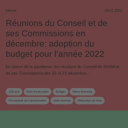
Interne
28.01.2022
Réunions du Conseil et de
ses Commissions en
décembre: adoption du
budget pour l’année 2022
En raison de la pandémie, les réunions du Conseil de SUISA et
de ses Commissions des 12 et 13 décembre …
100 ans
Droit d’exécution
Budget
Direct licensing
Principauté du Liechtenstein
Joint venture
Déduction de frais
Redevance sur les supports vierges
Mint Digital Services
Licences en ligne
Conseil
Commission du conseil