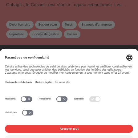
Gabaglio, le Conseil s’est réuni à Lugano cet automne. Les …
Direct licensing
Société-sœur
Tessin
Stratégie d’entreprise
Répartition
Société de gestion
Conseil
À propos
www.suisa.ch
Impressum
Clause de non-
responsabilité
Conditions d’utilisation
Paramètres de confidentialité