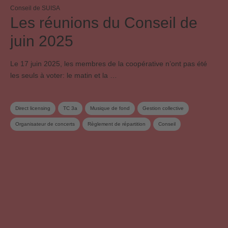
Conseil de SUISA
Les réunions du Conseil de
juin 2025
Le 17 juin 2025, les membres de la coopérative n’ont pas été
les seuls à voter: le matin et la …
Direct licensing
TC 3a
Musique de fond
Gestion collective
Organisateur de concerts
Règlement de répartition
Conseil
Commission du conseil