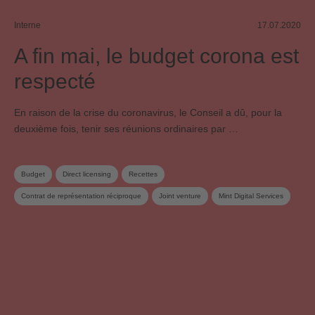
Interne
17.07.2020
A fin mai, le budget corona est
respecté
En raison de la crise du coronavirus, le Conseil a dû, pour la
deuxième fois, tenir ses réunions ordinaires par …
Budget
Direct licensing
Recettes
Contrat de représentation réciproque
Joint venture
Mint Digital Services
Licences en ligne
Société-sœur
Conseil