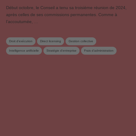
Début octobre, le Conseil a tenu sa troisième réunion de 2024,
après celles de ses commissions permanentes. Comme à
l’accoutumée, …
Droit d’exécution
Direct licensing
Gestion collective
Intelligence artificielle
Stratégie d’entreprise
Frais d’administration
Conseil