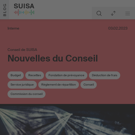
Aller au contenu
BLOG
Interne
03.02.2023
Conseil de SUISA
Nouvelles du Conseil
Budget
Recettes
Fondation de prévoyance
Déduction de frais
Service juridique
Règlement de répartition
Conseil
Commission du conseil