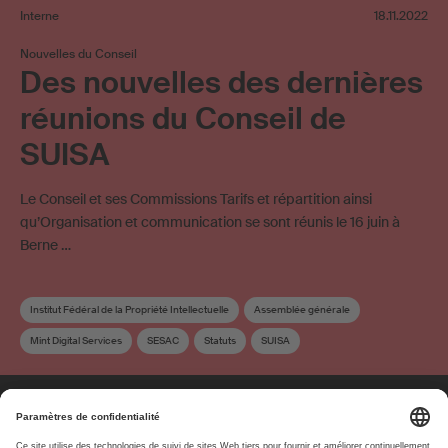
Interne
18.11.2022
Nouvelles du Conseil
Des nouvelles des dernières
réunions du Conseil de
SUISA
Le Conseil et ses Commissions Tarifs et répartition ainsi
qu’Organisation et communication se sont réunis le 16 juin à
Berne …
Institut Fédéral de la Propriété Intellectuelle
Assemblée générale
Mint Digital Services
SESAC
Statuts
SUISA
Stratégie d’entreprise
Règlement de répartition
Conseil
Commission du conseil
Élection
À propos