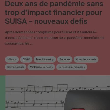
Deux ans de pandémie sans
trop d’impact financier pour
SUISA – nouveaux défis
Après deux années complexes pour SUISA et les auteurs/-
trices et éditeurs/-trices en raison de la pandémie mondiale de
coronavirus, les …
100 ans
CISAC
Direct licensing
Recettes
Comptes annuels
Service clients
Mint Digital Services
Services aux membres
Utilisation en ligne
Société-sœur
Streaming
SUISA Digital Licensing
Utilisation d’œuvres sur Internet