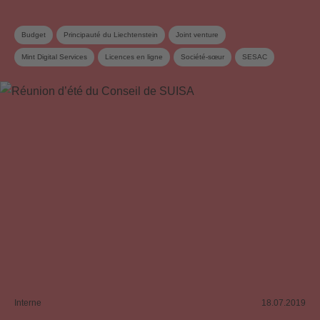
Budget
Principauté du Liechtenstein
Joint venture
Mint Digital Services
Licences en ligne
Société-sœur
SESAC
Règlement de répartition
Conseil
Commission du conseil
Interne
18.07.2019