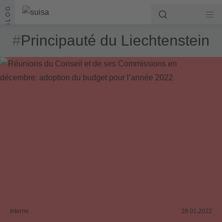
Aller au contenu
BLOG
#
Principauté du Liechtenstein
Interne
28.01.2022