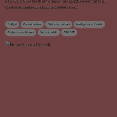
Peu avant Noël, les 18 et 19 décembre 2023, les membres du
Conseil se sont réunis pour la dernière fois …
Budget
Conseil federal
Déduction de frais
Intelligence artificielle
Projections publiques
Service public
SRG SSR
Règlement de répartition
Conseil