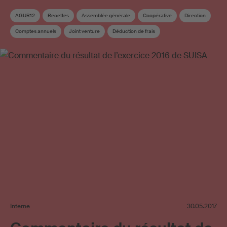
AGUR12
Recettes
Assemblée générale
Coopérative
Direction
Comptes annuels
Joint venture
Déduction de frais
Mint Digital Services
Affiliation
Licences en ligne
SESAC
Revision du droit d’auteur
Répartition
Frais d’administration
Interne
30.05.2017