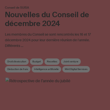
Conseil de SUISA
Nouvelles du Conseil de
décembre 2024
Les membres du Conseil se sont rencontrés les 16 et 17
décembre 2024 pour leur dernière réunion de lʼannée.
Différents …
Droit d’exécution
Budget
Recettes
Joint venture
Déduction de frais
Intelligence artificielle
Mint Digital Services
Règlement de répartition
Conseil