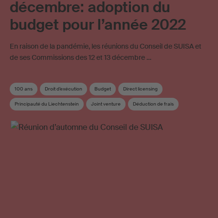
décembre: adoption du
budget pour l’année 2022
En raison de la pandémie, les réunions du Conseil de SUISA et
de ses Commissions des 12 et 13 décembre …
100 ans
Droit d’exécution
Budget
Direct licensing
Principauté du Liechtenstein
Joint venture
Déduction de frais
Redevance sur les supports vierges
Mint Digital Services
Licences en ligne
Conseil
Commission du conseil