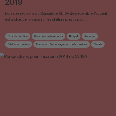
2019
Lors des réunions du Conseil de SUISA de décembre, l’accent
est à chaque fois mis sur les chiffres prévus pour …
Droit d’exécution
Commission de recours
Budget
Recettes
Déduction de frais
Fondation d’encouragement de la musique
Statuts
Revision du droit d’auteur
Conseil