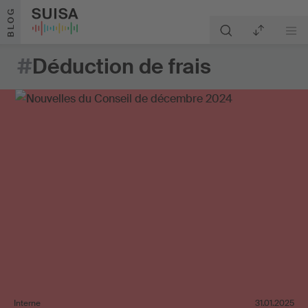
Aller au contenu
BLOG
#
Déduction de frais
Interne
31.01.2025