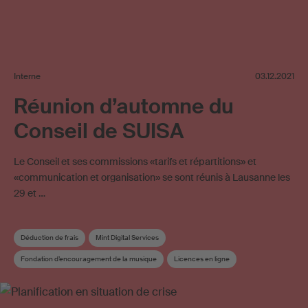
Interne
03.12.2021
Réunion d’automne du
Conseil de SUISA
Le Conseil et ses commissions «tarifs et répartitions» et
«communication et organisation» se sont réunis à Lausanne les
29 et …
Déduction de frais
Mint Digital Services
Fondation d’encouragement de la musique
Licences en ligne
Utilisation en ligne
Conseil de fondation
Stratégie d’entreprise
Répartition
Règlement de répartition
Conseil
Commission du conseil