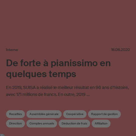
Interne
18.06.2020
De forte à pianissimo en
quelques temps
En 2019, SUISA a réalisé le meilleur résultat en 96 ans d’histoire,
avec 171 millions de francs. En outre, 2019 …
Recettes
Assemblée générale
Coopérative
Rapport de gestion
Direction
Comptes annuels
Déduction de frais
Affiliation
Diffusion de musique en ligne
Répartition
Élection