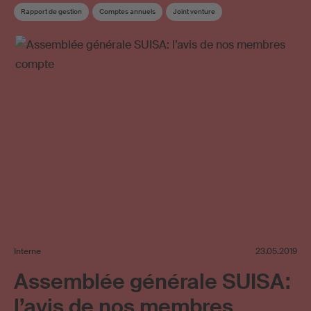
Rapport de gestion
Comptes annuels
Joint venture
Licences en ligne
SUISA Digital Licensing
Conseil
Commission du conseil
Élection
Répartition supplémentaire
Interne
23.05.2019
Assemblée générale SUISA:
l’avis de nos membres