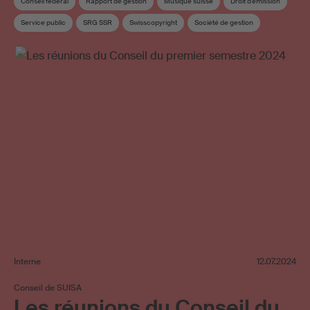
Conseil federal
Rapport de gestion
Musique suisse
Droit d’emission
Service public
SRG SSR
Swisscopyright
Société de gestion
Interne
12.07.2024
Conseil de SUISA
Les réunions du Conseil du