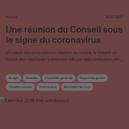
Interne
15.05.2020
Une réunion du Conseil sous
le signe du coronavirus
En raison des prescriptions relatives au corona, le Conseil de
SUISA s’est réuni pour la première fois par visioconférence, les …
Budget
Recettes
Assemblée générale
Rapport de gestion
Comptes annuels
Joint venture
Mint Digital Services
Licences en ligne
SUISA Digital Licensing
Conseil
Élection