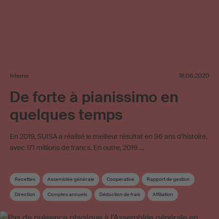
Interne
18.06.2020
De forte à pianissimo en
quelques temps
En 2019, SUISA a réalisé le meilleur résultat en 96 ans d’histoire,
avec 171 millions de francs. En outre, 2019 …
Recettes
Assemblée générale
Coopérative
Rapport de gestion
Direction
Comptes annuels
Déduction de frais
Affiliation
Diffusion de musique en ligne
Répartition
Élection