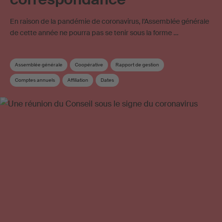
En raison de la pandémie de coronavirus, l’Assemblée générale
de cette année ne pourra pas se tenir sous la forme …
Assemblée générale
Coopérative
Rapport de gestion
Comptes annuels
Affiliation
Dates
Commission de Répartition et des œuvres
Conseil
Élection