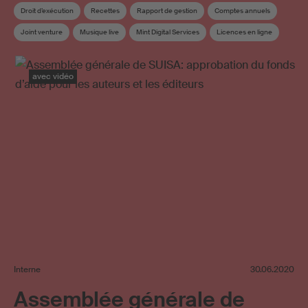
Droit d’exécution
Recettes
Rapport de gestion
Comptes annuels
Joint venture
Musique live
Mint Digital Services
Licences en ligne
SUISA Digital Licensing
Répartition
Répartition supplémentaire
avec vidéo
Interne
30.06.2020
Assemblée générale de