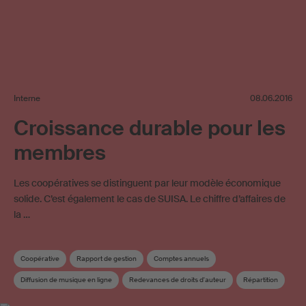
Interne
08.06.2016
Croissance durable pour les
membres
Les coopératives se distinguent par leur modèle économique
solide. C’est également le cas de SUISA. Le chiffre d’affaires de
la …
Coopérative
Rapport de gestion
Comptes annuels
Diffusion de musique en ligne
Redevances de droits d'auteur
Répartition
Frais d’administration