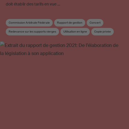
doit établir des tarifs en vue …
Commission Arbitrale Fédérale
Rapport de gestion
Concert
Redevance sur les supports vierges
Utilisation en ligne
Copie privée
SRG SSR
Tarif
Association