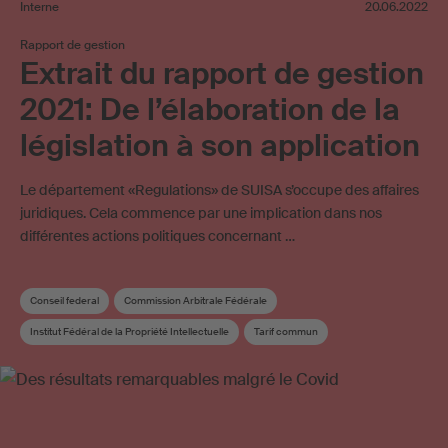
Interne
20.06.2022
Rapport de gestion
Extrait du rapport de gestion
2021: De l’élaboration de la
législation à son application
Le département «Regulations» de SUISA s’occupe des affaires
juridiques. Cela commence par une implication dans nos
différentes actions politiques concernant …
Conseil federal
Commission Arbitrale Fédérale
Institut Fédéral de la Propriété Intellectuelle
Tarif commun
Rapport de gestion
Joint venture
Gestion collective
Redevance sur les supports vierges
Mint Digital Services
Licences en ligne
Droit d'auteur
Règlement de répartition