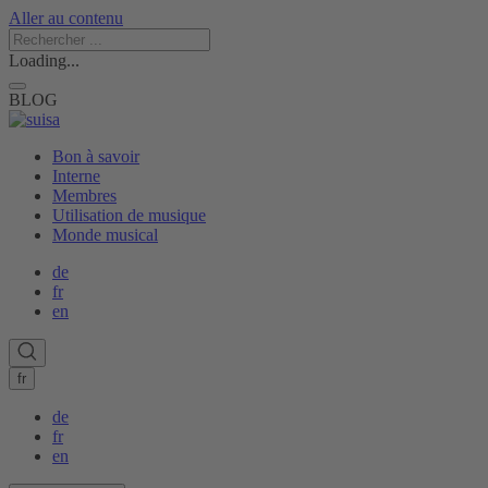
Aller au contenu
Loading...
BLOG
Bon à savoir
Interne
Membres
Utilisation de musique
Monde musical
de
fr
en
fr
de
fr
en