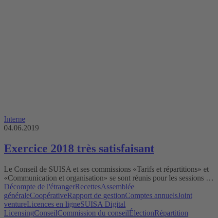
Interne
04.06.2019
Exercice 2018 très satisfaisant
Le Conseil de SUISA et ses commissions «Tarifs et répartitions» et
«Communication et organisation» se sont réunis pour les sessions …
Décompte de l'étranger
Recettes
Assemblée
générale
Coopérative
Rapport de gestion
Comptes annuels
Joint
venture
Licences en ligne
SUISA Digital
Licensing
Conseil
Commission du conseil
Élection
Répartition