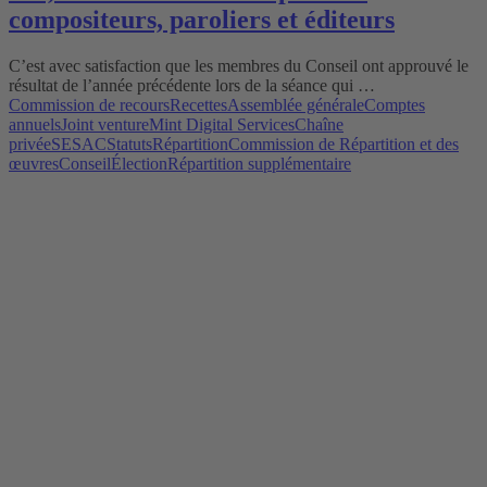
compositeurs, paroliers et éditeurs
C’est avec satisfaction que les membres du Conseil ont approuvé le
résultat de l’année précédente lors de la séance qui …
Commission de recours
Recettes
Assemblée générale
Comptes
annuels
Joint venture
Mint Digital Services
Chaîne
privée
SESAC
Statuts
Répartition
Commission de Répartition et des
œuvres
Conseil
Élection
Répartition supplémentaire