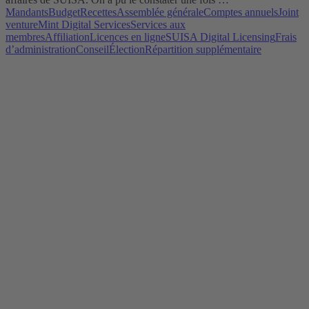
Mandants
Budget
Recettes
Assemblée générale
Comptes annuels
Joint
venture
Mint Digital Services
Services aux
membres
Affiliation
Licences en ligne
SUISA Digital Licensing
Frais
d’administration
Conseil
Élection
Répartition supplémentaire