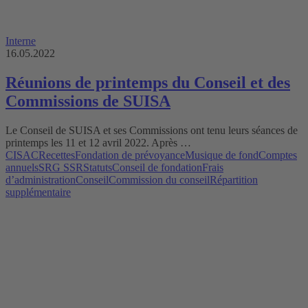
Interne
16.05.2022
Réunions de printemps du Conseil et des
Commissions de SUISA
Le Conseil de SUISA et ses Commissions ont tenu leurs séances de
printemps les 11 et 12 avril 2022. Après …
CISAC
Recettes
Fondation de prévoyance
Musique de fond
Comptes
annuels
SRG SSR
Statuts
Conseil de fondation
Frais
d’administration
Conseil
Commission du conseil
Répartition
supplémentaire