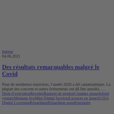
Interne
04.06.2021
Des résultats remarquables malgré le
Covid
Pour de nombreux musiciens, l’année 2020 a été catastrophique. La
plupart des concerts et autres événements ont dû être annulés. …
Droit d’exécution
Recettes
Rapport de gestion
Comptes annuels
Joint
venture
Musique live
Mint Digital Services
Licences en ligne
SUISA
Digital Licensing
Répartition
Répartition supplémentaire