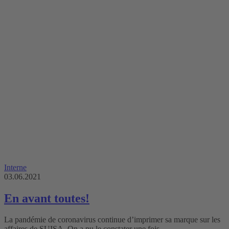
Interne
03.06.2021
En avant toutes!
La pandémie de coronavirus continue d’imprimer sa marque sur les
affaires de SUISA. On a pu le constater une fois …