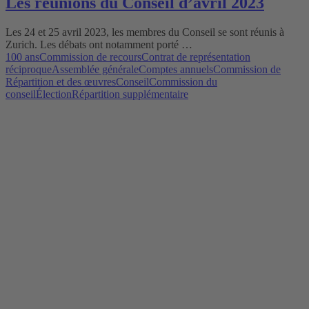
Les réunions du Conseil d’avril 2023
Les 24 et 25 avril 2023, les membres du Conseil se sont réunis à
Zurich. Les débats ont notamment porté …
100 ans
Commission de recours
Contrat de représentation
réciproque
Assemblée générale
Comptes annuels
Commission de
Répartition et des œuvres
Conseil
Commission du
conseil
Élection
Répartition supplémentaire