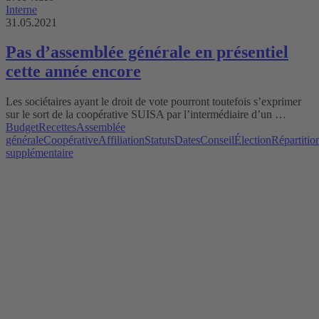
Interne
31.05.2021
Pas d’assemblée générale en présentiel
cette année encore
Les sociétaires ayant le droit de vote pourront toutefois s’exprimer
sur le sort de la coopérative SUISA par l’intermédiaire d’un …
Budget
Recettes
Assemblée
générale
Coopérative
Affiliation
Statuts
Dates
Conseil
Élection
Répartitio
supplémentaire