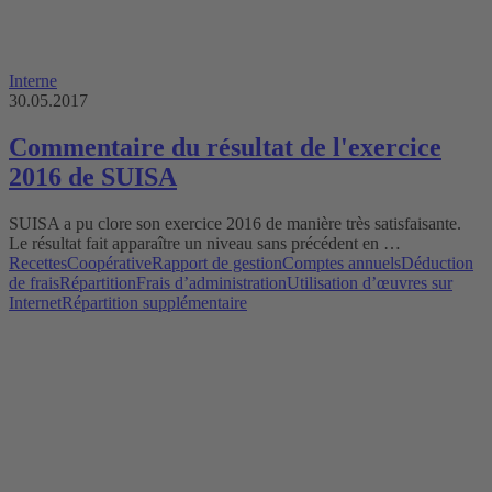
Interne
30.05.2017
Commentaire du résultat de l'exercice
2016 de SUISA
SUISA a pu clore son exercice 2016 de manière très satisfaisante.
Le résultat fait apparaître un niveau sans précédent en …
Recettes
Coopérative
Rapport de gestion
Comptes annuels
Déduction
de frais
Répartition
Frais d’administration
Utilisation d’œuvres sur
Internet
Répartition supplémentaire