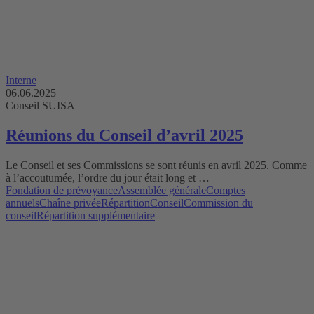
Interne
06.06.2025
Conseil SUISA
Réunions du Conseil d’avril 2025
Le Conseil et ses Commissions se sont réunis en avril 2025. Comme
à l’accoutumée, l’ordre du jour était long et …
Fondation de prévoyance
Assemblée générale
Comptes
annuels
Chaîne privée
Répartition
Conseil
Commission du
conseil
Répartition supplémentaire