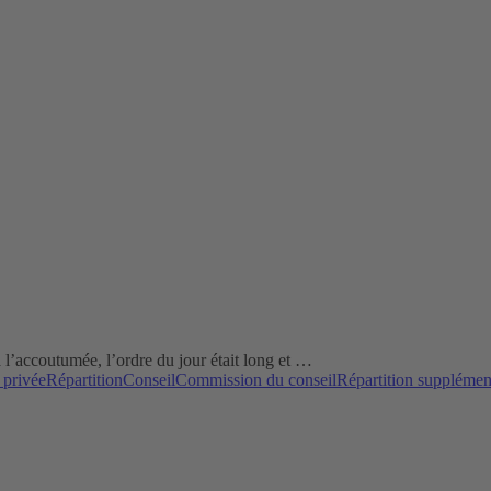
l’accoutumée, l’ordre du jour était long et …
 privée
Répartition
Conseil
Commission du conseil
Répartition supplémen