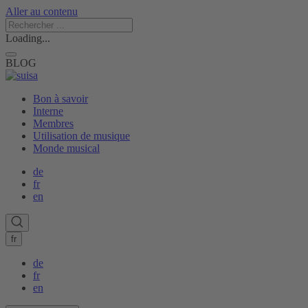
Aller au contenu
Loading...
BLOG
Bon à savoir
Interne
Membres
Utilisation de musique
Monde musical
de
fr
en
fr
de
fr
en