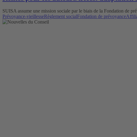
SUISA assume une mission sociale par le biais de la Fondation de pré
Prévoyance-vieillesse
Règlement social
Fondation de prévoyance
Affili