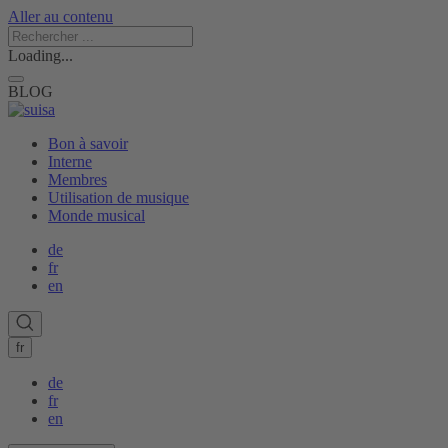
Aller au contenu
Loading...
BLOG
Bon à savoir
Interne
Membres
Utilisation de musique
Monde musical
de
fr
en
fr
de
fr
en