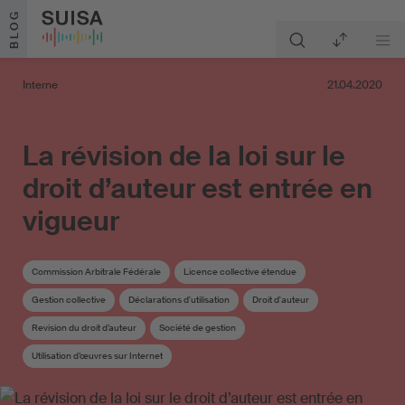
Aller au contenu
BLOG
Interne
21.04.2020
La révision de la loi sur le
droit d’auteur est entrée en
vigueur
Commission Arbitrale Fédérale
Licence collective étendue
Gestion collective
Déclarations d'utilisation
Droit d'auteur
Revision du droit d’auteur
Société de gestion
Utilisation d’œuvres sur Internet