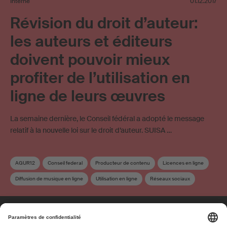
Interne
01.12.2017
Révision du droit d’auteur:
les auteurs et éditeurs
doivent pouvoir mieux
profiter de l’utilisation en
ligne de leurs œuvres
La semaine dernière, le Conseil fédéral a adopté le message
relatif à la nouvelle loi sur le droit d’auteur. SUISA …
AGUR12
Conseil federal
Producteur de contenu
Licences en ligne
Diffusion de musique en ligne
Utilisation en ligne
Réseaux sociaux
Streaming
Droit d'auteur
Revision du droit d’auteur
Utilisation d’œuvres sur Internet