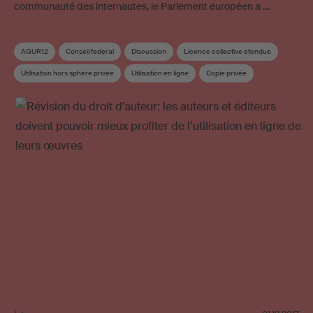
communauté des internautes, le Parlement européen a …
AGUR12
Conseil federal
Discussion
Licence collective étendue
Utilisation hors sphère privée
Utilisation en ligne
Copie privée
Réseaux sociaux
Droit d'auteur
Revision du droit d’auteur
Utilisation d’œuvres sur Internet