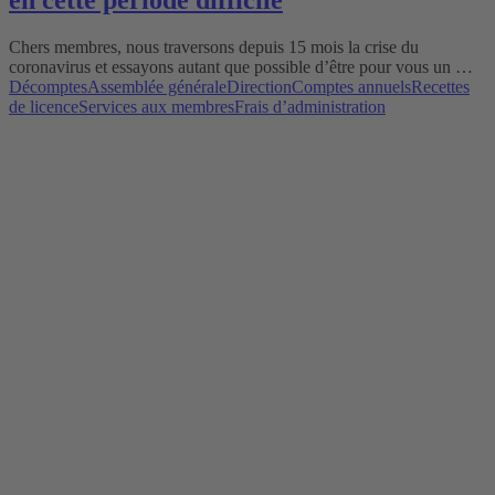
en cette période difficile
Chers membres, nous traversons depuis 15 mois la crise du
coronavirus et essayons autant que possible d’être pour vous un …
Décomptes
Assemblée générale
Direction
Comptes annuels
Recettes
de licence
Services aux membres
Frais d’administration