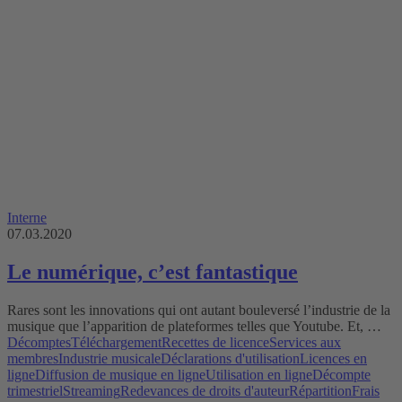
Interne
07.03.2020
Le numérique, c’est fantastique
Rares sont les innovations qui ont autant bouleversé l’industrie de la
musique que l’apparition de plateformes telles que Youtube. Et, …
Décomptes
Téléchargement
Recettes de licence
Services aux
membres
Industrie musicale
Déclarations d'utilisation
Licences en
ligne
Diffusion de musique en ligne
Utilisation en ligne
Décompte
trimestriel
Streaming
Redevances de droits d'auteur
Répartition
Frais