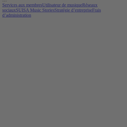
Services aux membres
Utilisateur de musique
Réseaux
sociaux
SUISA Music Stories
Stratégie d’entreprise
Frais
d’administration