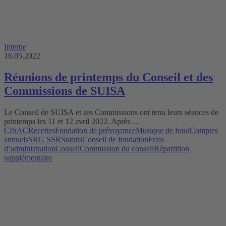
Interne
16.05.2022
Réunions de printemps du Conseil et des
Commissions de SUISA
Le Conseil de SUISA et ses Commissions ont tenu leurs séances de
printemps les 11 et 12 avril 2022. Après …
CISAC
Recettes
Fondation de prévoyance
Musique de fond
Comptes
annuels
SRG SSR
Statuts
Conseil de fondation
Frais
d’administration
Conseil
Commission du conseil
Répartition
supplémentaire