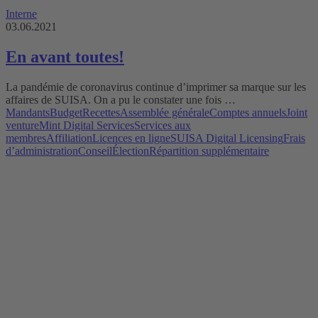
Interne
03.06.2021
En avant toutes!
La pandémie de coronavirus continue d’imprimer sa marque sur les
affaires de SUISA. On a pu le constater une fois …
Mandants
Budget
Recettes
Assemblée générale
Comptes annuels
Joint
venture
Mint Digital Services
Services aux
membres
Affiliation
Licences en ligne
SUISA Digital Licensing
Frais
d’administration
Conseil
Élection
Répartition supplémentaire