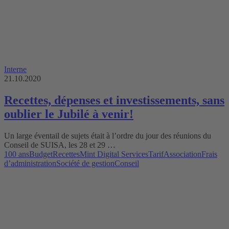
Interne
21.10.2020
Recettes, dépenses et investissements, sans
oublier le Jubilé à venir!
Un large éventail de sujets était à l’ordre du jour des réunions du
Conseil de SUISA, les 28 et 29 …
100 ans
Budget
Recettes
Mint Digital Services
Tarif
Association
Frais
d’administration
Société de gestion
Conseil