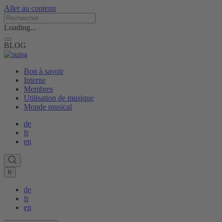
Aller au contenu
Loading...
BLOG
Bon à savoir
Interne
Membres
Utilisation de musique
Monde musical
de
fr
en
fr
de
fr
en