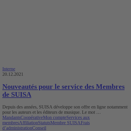
Interne
20.12.2021
Nouveautés pour le service des Membres
de SUISA
Depuis des années, SUISA développe son offre en ligne notamment
pour les auteurs et les éditeurs de musique. Le mot …
Mandants
Coopérative
Mon compte
Services aux
membres
Affiliation
Statuts
Membre SUISA
Frais
d’administration
Conseil