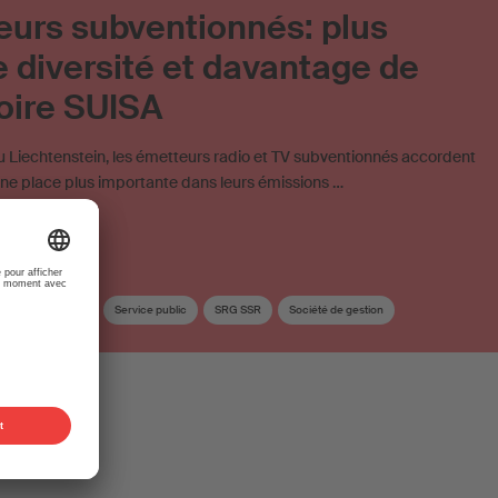
urs subventionnés: plus
 diversité et davantage de
oire SUISA
u Liechtenstein, les émetteurs radio et TV subventionnés accordent
ne place plus importante dans leurs émissions …
Musique suisse
Service public
SRG SSR
Société de gestion