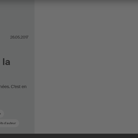
26.05.2017
 la
mées. C’est en
e
ts d'auteur