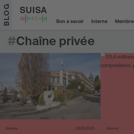
Aller au contenu
BLOG
Bon à savoir
Interne
Membre
#
Chaîne privée
Interne
06.06.2025
Interne