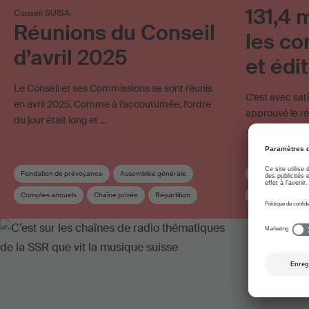
131,4 
Conseil SUISA
Réunions du Conseil
les co
d’avril 2025
et édi
Le Conseil et ses Commissions se sont réunis
C’est avec sat
en avril 2025. Comme à l’accoutumée, l’ordre
approuvé le ré
du jour était long et …
…
Fondation de prévoyance
Assemblée générale
Commission de r
Comptes annuels
Chaîne privée
Répartition
Comptes annuels
Conseil
Commission du conseil
SESAC
Statu
Répartition supplémentaire
Conseil
Élec