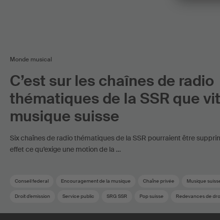
Monde musical
C’est sur les chaînes de radio
thématiques de la SSR que vit
musique suisse
Six chaînes de radio thématiques de la SSR pourraient être suppri
effet ce qu’exige une motion de la …
Conseil federal
Encouragement de la musique
Chaîne privée
Musique suiss
Droit d’emission
Service public
SRG SSR
Pop suisse
Redevances de droi
Association