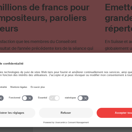
millions de francs pour
Emette
mpositeurs, paroliers
grande
teurs
répert
isfaction que les membres du Conseil ont
En Suisse et a
sultat de l’année précédente lors de la séance qui
globalement u
ecours
Recettes
Assemblée générale
Chaîne privée
Joint venture
Mint Digital Services
Chaîne privée
ts
Répartition
Commission de Répartition et des œuvres
tion
Répartition supplémentaire