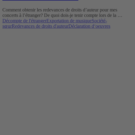
Comment obtenir les redevances de droits d’auteur pour mes
concerts à l’étranger? De quoi dois-je tenir compte lors de la …
Décompte de l'étranger
Exportation de musique
Société-
sœur
Redevances de droits d'auteur
Déclaration d‘oeuvres