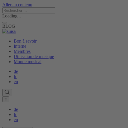
Aller au contenu
Loading...
BLOG
Bon à savoir
Interne
Membres
Utilisation de musique
Monde musical
de
fr
en
fr
de
fr
en