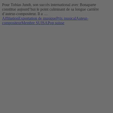
Pour Tobias Jundt, son succès international avec Bonaparte
constitue aujourd’hui le point culminant de sa longue carrière
d’auteur-compositeur. Il a …
Affiliation
Exportation de musique
Prix musical
Auteur-
compositeur
Membre SUISA
Pop suisse