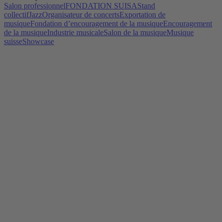
Salon professionnel
FONDATION SUISA
Stand
collectif
Jazz
Organisateur de concerts
Exportation de
musique
Fondation d’encouragement de la musique
Encouragement
de la musique
Industrie musicale
Salon de la musique
Musique
suisse
Showcase