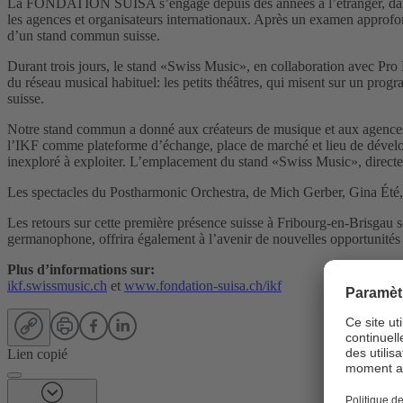
La FONDATION SUISA s’engage depuis des années à l’étranger, dans des
les agences et organisateurs internationaux. Après un examen approfondi
d’un stand commun suisse.
Durant trois jours, le stand «Swiss Music», en collaboration avec Pro H
du réseau musical habituel: les petits théâtres, qui misent sur un pro
suisse.
Notre stand commun a donné aux créateurs de musique et aux agences la 
l’IKF comme plateforme d’échange, place de marché et lieu de dévelo
inexploré à exploiter. L’emplacement du stand «Swiss Music», directement
Les spectacles du Postharmonic Orchestra, de Mich Gerber, Gina Été, Mo
Les retours sur cette première présence suisse à Fribourg-en-Brisgau s
germanophone, offrira également à l’avenir de nouvelles opportunités
Plus d’informations sur:
ikf.swissmusic.ch
et
www.fondation-suisa.ch/ikf
Lien copié