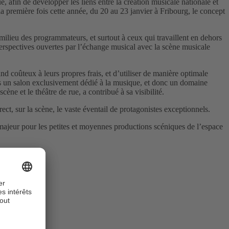
fin de développer les liens entre la création musicale nationale et
la première fois cette année, du 20 au 23 janvier à Fribourg, le concept
 milieu des programmateurs, et surtout à ceux qui travaillent en dehors
 perspectives ouvertes par l’échange musical avec la scène musicale
d coûteux à leurs propres frais, et d’utiliser de manière optimale
s un salon exclusivement dédié à la musique, et donc un domaine
ne et le théâtre de rue, a contribué à sa visibilité.
t, sur la scène, le vaste éventail de protagonistes exceptionnels.
 majeur pour les petites et moyennes productions scéniques de l’espace