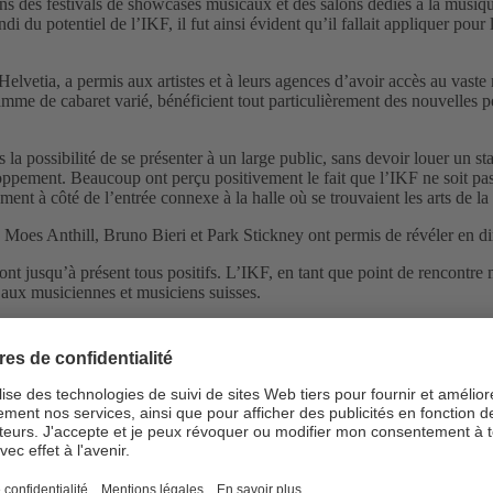
 festivals de showcases musicaux et des salons dédiés à la musique, a
 du potentiel de l’IKF, il fut ainsi évident qu’il fallait appliquer pour 
elvetia, a permis aux artistes et à leurs agences d’avoir accès au vaste
gramme de cabaret varié, bénéficient tout particulièrement des nouvelles
possibilité de se présenter à un large public, sans devoir louer un stan
ppement. Beaucoup ont perçu positivement le fait que l’IKF ne soit pa
 à côté de l’entrée connexe à la halle où se trouvaient les arts de la scè
es Anthill, Bruno Bieri et Park Stickney ont permis de révéler en direc
ont jusqu’à présent tous positifs. L’IKF, en tant que point de rencontre
 aux musiciennes et musiciens suisses.