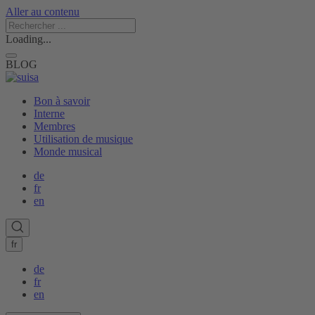
Aller au contenu
Loading...
BLOG
Bon à savoir
Interne
Membres
Utilisation de musique
Monde musical
de
fr
en
fr
de
fr
en