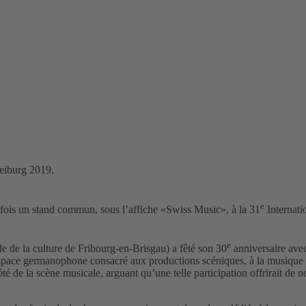
reiburg 2019.
e
is un stand commun, sous l’affiche «Swiss Music», à la 31
Internati
e
le de la culture de Fribourg-en-Brisgau) a fêté son 30
anniversaire ave
espace germanophone consacré aux productions scéniques, à la musique et
é de la scène musicale, arguant qu’une telle participation offrirait de 