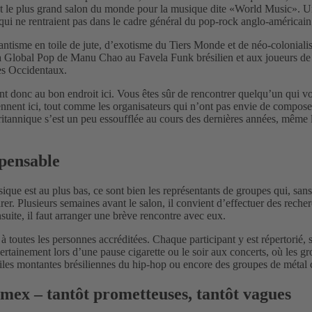
est le plus grand salon du monde pour la musique dite «World Music». Un
qui ne rentraient pas dans le cadre général du pop-rock anglo-américain
ntisme en toile de jute, d’exotisme du Tiers Monde et de néo-colonial
a Global Pop de Manu Chao au Favela Funk brésilien et aux joueurs de c
es Occidentaux.
nt donc au bon endroit ici. Vous êtes sûr de rencontrer quelqu’un qui
iennent ici, tout comme les organisateurs qui n’ont pas envie de compos
tannique s’est un peu essoufflée au cours des dernières années, même le
spensable
sique est au plus bas, ce sont bien les représentants de groupes qui, san
parer. Plusieurs semaines avant le salon, il convient d’effectuer des rech
uite, il faut arranger une brève rencontre avec eux.
à toutes les personnes accréditées. Chaque participant y est répertorié
ertainement lors d’une pause cigarette ou le soir aux concerts, où les 
es montantes brésiliennes du hip-hop ou encore des groupes de métal 
mex – tantôt prometteuses, tantôt vagues