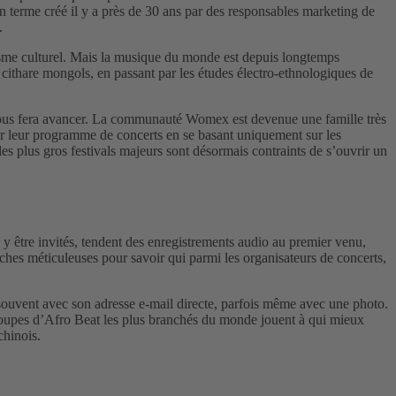
 terme créé il y a près de 30 ans par des responsables marketing de
.
isme culturel. Mais la musique du monde est depuis longtemps
ithare mongols, en passant par les études électro-ethnologiques de
 vous fera avancer. La communauté Womex est devenue une famille très
er leur programme de concerts en se basant uniquement sur les
s plus gros festivals majeurs sont désormais contraints de s’ouvrir un
s y être invités, tendent des enregistrements audio au premier venu,
erches méticuleuses pour savoir qui parmi les organisateurs de concerts,
, souvent avec son adresse e-mail directe, parfois même avec une photo.
groupes d’Afro Beat les plus branchés du monde jouent à qui mieux
chinois.