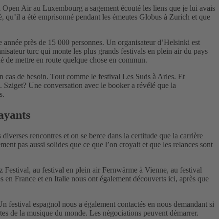
val Open Air au Luxembourg a sagement écouté les liens que je lui avais
rvé, qu’il a été emprisonné pendant les émeutes Globus à Zurich et que
que année près de 15 000 personnes. Un organisateur d’Helsinki est
isateur turc qui monte les plus grands festivals en plein air du pays
écidé de mettre en route quelque chose en commun.
en cas de besoin. Tout comme le festival Les Suds à Arles. Et
l. Sziget? Une conversation avec le booker a révélé que la
s.
payants
iverses rencontres et on se berce dans la certitude que la carrière
ment pas aussi solides que ce que l’on croyait et que les relances sont
 Festival, au festival en plein air Fernwärme à Vienne, au festival
 en France et en Italie nous ont également découverts ici, après que
r. Un festival espagnol nous a également contactés en nous demandant si
x portes de la musique du monde. Les négociations peuvent démarrer.