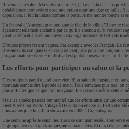
Revenons au salon. Ma voix est enrouée, j’ai mal à la tête. Jusqu’ici,
préalablement envoyés et pose une option pour une date en juillet. Seul
depuis lors, il fuit la Suisse comme la peste. Je me montre touché et e
Un festival d’Amsterdam et une grande fête de la ville d’Hanovre réser
également tellement enchanté par ce qu’il a entendu qu’il voudrait enga
vient carrément à la réunion avec deux organisateurs de festivals isra
D’autres projets restent vagues. Par exemple avec les Français. Le fes
Roskilde? Ils sont passés en coup de vent juste pour dire bonjour. C’e
programmation «World» du festival est plutôt conservatrice – difficil
Les efforts pour participer au salon et la 
C’est toujours pareil quand on revient d’un salon de musique: on range
mondiale semble être à portée de main. Trois semaines plus tard, on con
plus difficiles que ce que l’on imaginait. Il en sera de même cette anné
Mais les années passées ont montré que les efforts ainsi qu’une certai
Fiest’A Sète, au World Village à Helsinki ou encore au Festival d’été
nous ayons joué lors d’un showcase en 2009 à Copenhague.
Une semaine après le salon, les Turcs se sont manifestés. Tout serait 
le groupe percevait quelconques aides financières. Si oui, cela les int