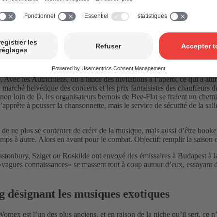
 auteur invité Ane Hebeisen et Mariana Da Cruz (tous deux membres du
collaboration avec Pro Helvetia. Mais au fond, quel intérêt y a-t-il 
c les Autrichiens, on a lancé des invitations à l’apéro, ce qui a attiré
 du marché helvétique des concerts et les prix fantaisistes des chauffeurs
on loin de là, les organisateurs bernois de Bee-Flat se fraient un chem
pprête à pousser la chansonnette, mais le service de sécurité de la sall
lé de ne plus se contenter de créer de la musique, mais aussi d’être boo
 temps à autre. Alors en avant pour le combat. Objectif: remplir la saiso
stonbury, Sziget ou Roskilde ont envoyé des émissaires à Budapest à l
 de «vagues connaissances» se massent tout à coup autour d’eux, essayant d
désignant les musiques exotiques
omex est l’un des plus anciens, et en raison de la niche qu’il sert, ce n