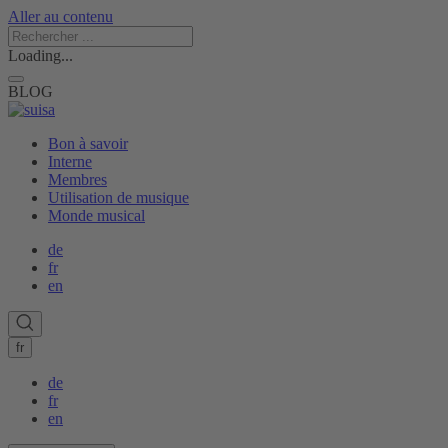
Aller au contenu
Loading...
BLOG
Bon à savoir
Interne
Membres
Utilisation de musique
Monde musical
de
fr
en
fr
de
fr
en