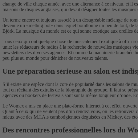
change de ville chaque année, avec une alternance à ce niveau, et il 
maisons de disques anglaises, qui devait désigner toutes les musiques 
Un terme encore et toujours associé à un désagréable mélange de roma
devenue un «melting pot» dans lequel bouillonne un peu de tout, de l
Björk. La musique du monde est ce qui sonne exotique aux oreilles d
Tous ceux qui ont quelque chose de musicalement exotique à offrir so
unie: les rédacteurs de radios à la recherche de nouvelles musiques v
newsletters des diverses agences. Et comme la machinerie branchée bri
peu plus au monde pour dénicher de nouveaux talents.
Une préparation sérieuse au salon est indi
S’il existe une espèce dont la cote de popularité dans les salons de mu
tout en récitant des extraits de la biographie du groupe. Il faut se pré
agences ou bookers de festivals sont sur la même longueur d’onde. Ens
Le Womex a mis en place une plate-forme Internet à cet effet, ouverte 
Quant à ceux qui ne veulent pas d’un rendez-vous, on les retrouvera c
mieux avec des M.I.A.s cambodgiennes déguisées en Mickey, des étoil
Des rencontres professionnelles lors du Wo