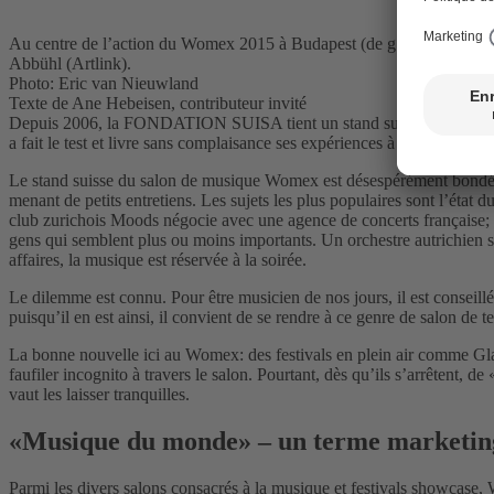
Au centre de l’action du Womex 2015 à Budapest (de g. à d.): notre
Abbühl (Artlink).
Photo: Eric van Nieuwland
Texte de Ane Hebeisen, contributeur invité
Depuis 2006, la FONDATION SUISA tient un stand suisse au Womex, en 
a fait le test et livre sans complaisance ses expériences à Budapest.
Le stand suisse du salon de musique Womex est désespérément bondé. Ave
menant de petits entretiens. Les sujets les plus populaires sont l’état
club zurichois Moods négocie avec une agence de concerts française; n
gens qui semblent plus ou moins importants. Un orchestre autrichien s’a
affaires, la musique est réservée à la soirée.
Le dilemme est connu. Pour être musicien de nos jours, il est conseil
puisqu’il en est ainsi, il convient de se rendre à ce genre de salon de
La bonne nouvelle ici au Womex: des festivals en plein air comme Gla
faufiler incognito à travers le salon. Pourtant, dès qu’ils s’arrêtent,
vaut les laisser tranquilles.
«Musique du monde» – un terme marketing 
Parmi les divers salons consacrés à la musique et festivals showcase, W