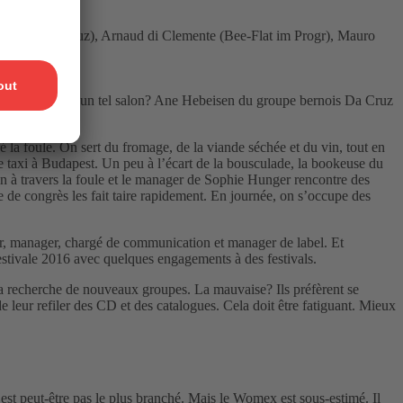
 groupe Da Cruz), Arnaud di Clemente (Bee-Flat im Progr), Mauro
à participer à un tel salon? Ane Hebeisen du groupe bernois Da Cruz
 la foule. On sert du fromage, de la viande séchée et du vin, tout en
 de taxi à Budapest. Un peu à l’écart de la bousculade, la bookeuse du
in à travers la foule et le manager de Sophie Hunger rencontre des
e de congrès les fait taire rapidement. En journée, on s’occupe des
ker, manager, chargé de communication et manager de label. Et
n estivale 2016 avec quelques engagements à des festivals.
a recherche de nouveaux groupes. La mauvaise? Ils préfèrent se
e leur refiler des CD et des catalogues. Cela doit être fatiguant. Mieux
’est peut-être pas le plus branché. Mais le Womex est sous-estimé. Il