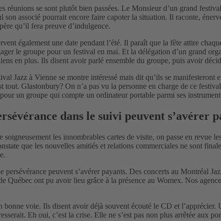
 les réunions se sont plutôt bien passées. Le Monsieur d’un grand festi
 son associé pourrait encore faire capoter la situation. Il raconte, éne
spère qu’il fera preuve d’indulgence.
vent également une date pendant l’été. Il paraît que la fête attire cha
ger le groupe pour un festival en mai. Et la délégation d’un grand organ
éliens en plus. Ils disent avoir parlé ensemble du groupe, puis avoir d
tival Jazz à Vienne se montre intéressé mais dit qu’ils se manifesteront 
st tout. Glastonbury? On n’a pas vu la personne en charge de ce festiva
e pour un groupe qui compte un ordinateur portable parmi ses instrument
persévérance dans le suivi peuvent s’avérer 
 soigneusement les innombrables cartes de visite, on passe en revue les d
state que les nouvelles amitiés et relations commerciales ne sont finale
e.
ne persévérance peuvent s’avérer payants. Des concerts au Montréal Jazz
 de Québec ont pu avoir lieu grâce à la présence au Womex. Nos agences
en bonne voie. Ils disent avoir déjà souvent écouté le CD et l’apprécie
éresserait. Eh oui, c’est la crise. Elle ne s’est pas non plus arrêtée au