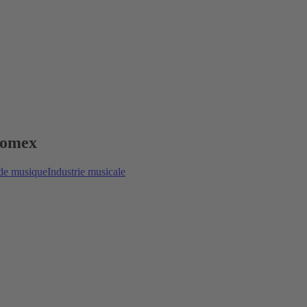
 Womex
 de musique
Industrie musicale