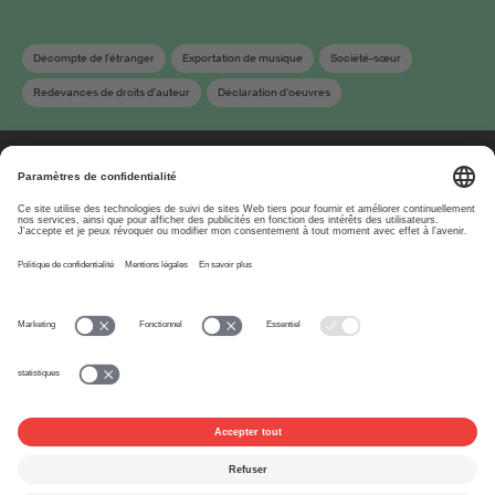
Décompte de l'étranger
Exportation de musique
Société-sœur
Redevances de droits d'auteur
Déclaration d‘oeuvres
À propos
www.suisa.ch
Impressum
Clause de non-
responsabilité
Conditions d’utilisation
Paramètres de confidentialité