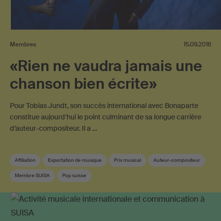
Membres
15.09.2016
«Rien ne vaudra jamais une
chanson bien écrite»
Pour Tobias Jundt, son succès international avec Bonaparte
constitue aujourd’hui le point culminant de sa longue carrière
d’auteur-compositeur. Il a …
Affiliation
Exportation de musique
Prix musical
Auteur-compositeur
Membre SUISA
Pop suisse