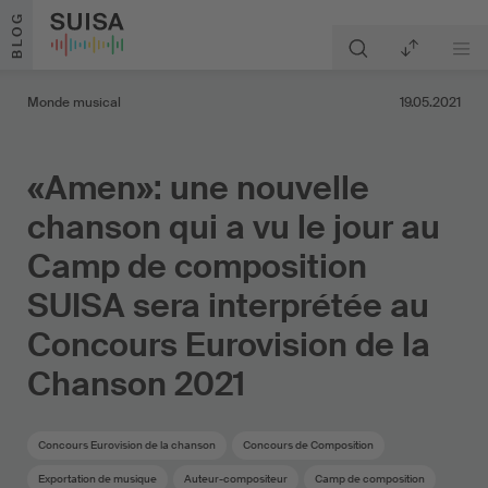
Aller au contenu
BLOG
Monde musical
19.05.2021
«Amen»: une nouvelle
chanson qui a vu le jour au
Camp de composition
SUISA sera interprétée au
Concours Eurovision de la
Chanson 2021
Concours Eurovision de la chanson
Concours de Composition
Exportation de musique
Auteur-compositeur
Camp de composition