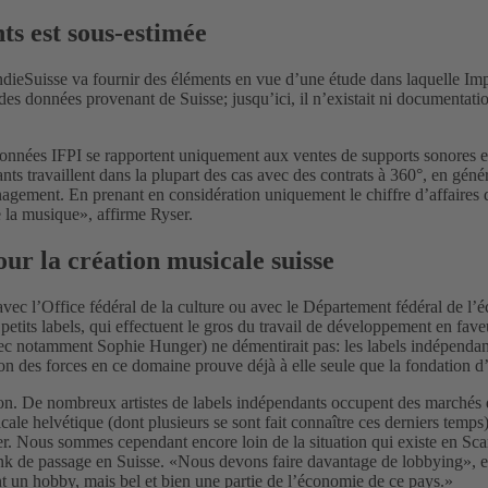
ts est sous-estimée
IndieSuisse va fournir des éléments en vue d’une étude dans laquelle Imp
s données provenant de Suisse; jusqu’ici, il n’existait ni documentation 
s données IFPI se rapportent uniquement aux ventes de supports sonores 
ts travaillent dans la plupart des cas avec des contrats à 360°, en gén
nagement. En prenant en considération uniquement le chiffre d’affaires d
 la musique», affirme Ryser.
ur la création musicale suisse
ns avec l’Office fédéral de la culture ou avec le Département fédéral de
petits labels, qui effectuent le gros du travail de développement en fave
c notamment Sophie Hunger) ne démentirait pas: les labels indépendant
n des forces en ce domaine prouve déjà à elle seule que la fondation d’I
tion. De nombreux artistes de labels indépendants occupent des marchés d
icale helvétique (dont plusieurs se sont fait connaître ces derniers temp
ranger. Nous sommes cependant encore loin de la situation qui existe en 
unk de passage en Suisse. «Nous devons faire davantage de lobbying», ex
 un hobby, mais bel et bien une partie de l’économie de ce pays.»