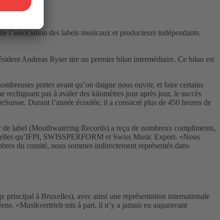
 de l’association des labels musicaux et producteurs indépendants.
sident Andreas Ryser tire un premier bilan intermédiaire. Ce bilan est
 nombreuses portes avant qu’on daigne nous ouvrir, et faire certains
e rechignant pas à avaler des kilomètres jour après jour, le succès
ieSuisse. Durant l’année écoulée, il a consacré plus de 450 heures de
teur de label (Mouthwatering Records) a reçu de nombreux compliments,
ions telles qu’IFPI, SWISSPERFORM et Swiss Music Export. «Nous
membres du comité, nous sommes indirectement représentés dans
principal à Bruxelles), avec ainsi une représentation internationale
ns. «Musikvertrieb mis à part, il n’y a jamais eu auparavant