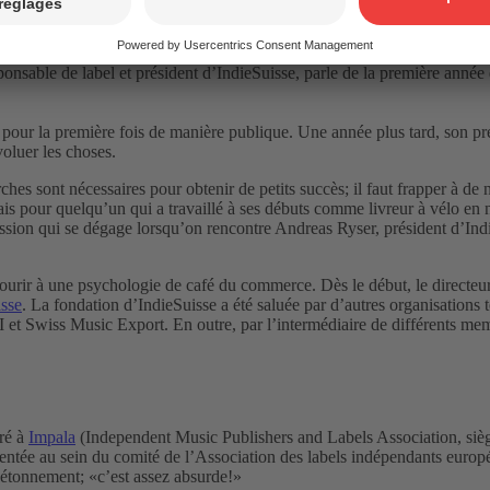
onsable de label et président d’IndieSuisse, parle de la première année
 pour la première fois de manière publique. Une année plus tard, son pré
voluer les choses.
hes sont nécessaires pour obtenir de petits succès; il faut frapper à de
is pour quelqu’un qui a travaillé à ses débuts comme livreur à vélo en n
ession qui se dégage lorsqu’on rencontre Andreas Ryser, président d’Ind
 recourir à une psychologie de café du commerce. Dès le début, le direc
isse
. La fondation d’IndieSuisse a été saluée par d’autres organisat
PI et Swiss Music Export. En outre, par l’intermédiaire de différents 
éré à
Impala
(Independent Music Publishers and Labels Association, siège 
tée au sein du comité de l’Association des labels indépendants europée
étonnement; «c’est assez absurde!»