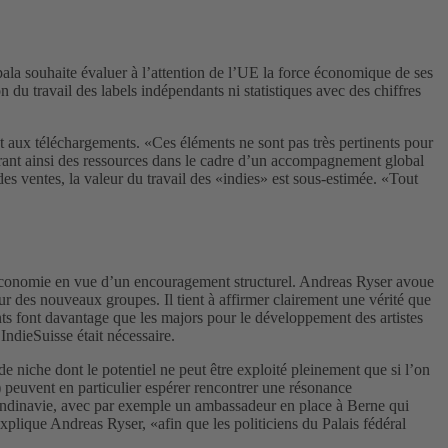
ala souhaite évaluer à l’attention de l’UE la force économique de ses
du travail des labels indépendants ni statistiques avec des chiffres
et aux téléchargements. «Ces éléments ne sont pas très pertinents pour
érant ainsi des ressources dans le cadre d’un accompagnement global
es ventes, la valeur du travail des «indies» est sous-estimée. «Tout
 l’économie en vue d’un encouragement structurel. Andreas Ryser avoue
ur des nouveaux groupes. Il tient à affirmer clairement une vérité que
s font davantage que les majors pour le développement des artistes
ndieSuisse était nécessaire.
e niche dont le potentiel ne peut être exploité pleinement que si l’on
s) peuvent en particulier espérer rencontrer une résonance
Scandinavie, avec par exemple un ambassadeur en place à Berne qui
plique Andreas Ryser, «afin que les politiciens du Palais fédéral