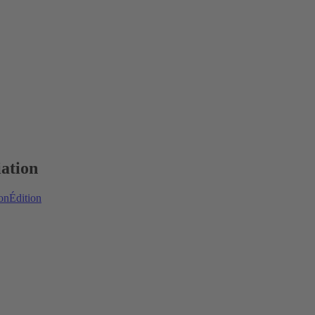
iation
on
Édition