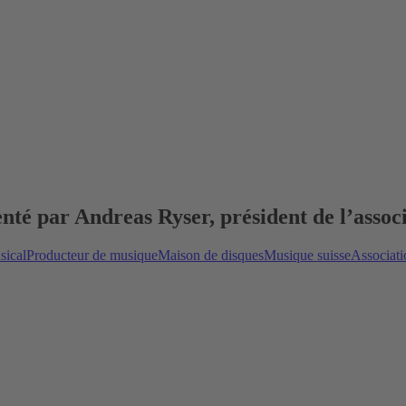
enté par Andreas Ryser, président de l’assoc
sical
Producteur de musique
Maison de disques
Musique suisse
Associati