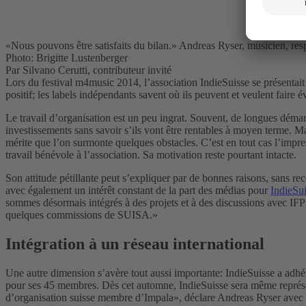
«Nous pouvons être satisfaits du bilan.» Andreas Ryser, musicien, resp
Photo: Brigitte Lustenberger
Par Silvano Cerutti, contributeur invité
Lors du festival m4music 2014, l’association IndieSuisse se présentait
positif; les labels indépendants savent où ils peuvent et veulent faire é
Le travail d’organisation est un peu ingrat. Souvent, de longues démarc
investissements sans savoir s’ils vont être rentables à moyen terme. Ma
mérite que l’on surmonte quelques obstacles. C’est en tout cas l’impr
travail bénévole à l’association. Sa motivation reste pourtant intacte.
Son attitude pétillante peut s’expliquer par de bonnes raisons, sans
avec également un intérêt constant de la part des médias pour
IndieSu
sommes désormais intégrés à des projets et à des discussions avec IF
quelques commissions de SUISA.»
Intégration à un réseau international
Une autre dimension s’avère tout aussi importante: IndieSuisse a adh
pour ses 45 membres. Dès cet automne, IndieSuisse sera même représen
d’organisation suisse membre d’Impala», déclare Andreas Ryser avec 