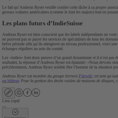
Le fait qu’Andreas Ryser veuille confier cette tâche à sa propre associa
grosses voitures américaines (comme le font les majors) tout en jouant 
Les plans futurs d’IndieSuisse
Andreas Ryser est bien conscient que les labels indépendants ne vont p
ne peuvent pas se payer les services de spécialistes de tous les domai
brève période afin qu’ils atteignent un niveau professionnel, voici une
échanges réguliers au sein du comité.
Les «indies» font donc preuve d’un grand dynamisme et il n’est pas ét
souhaiter, la réponse d’Andreas Ryser est épatante: «Nous devons simp
précédemment, Andreas Ryser semble être l’homme de la situation pour
Andreas Ryser est membre du groupe bernois
Filewile
; en tant qu’au
qu’éditeur
. Pour la gestion des droits voisins de maisons de disques, 
Lien copié