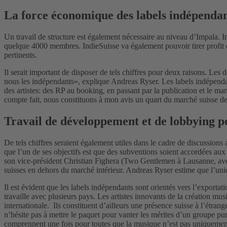
La force économique des labels indépendan
Un travail de structure est également nécessaire au niveau d’Impala. 
quelque 4000 membres. IndieSuisse va également pouvoir tirer profit de
pertinents.
Il serait important de disposer de tels chiffres pour deux raisons. Le
nous les indépendants», explique Andreas Ryser. Les labels indépendan
des artistes: des RP au booking, en passant par la publication et le ma
compte fait, nous constituons à mon avis un quart du marché suisse de
Travail de développement et de lobbying po
De tels chiffres seraient également utiles dans le cadre de discussio
que l’un de ses objectifs est que des subventions soient accordées aux 
son vice-président Christian Fighera (Two Gentlemen à Lausanne, ave
suisses en dehors du marché intérieur. Andreas Ryser estime que l’unio
Il est évident que les labels indépendants sont orientés vers l’exporta
travaille avec plusieurs pays. Les artistes innovants de la création mus
internationale. Ils constituent d’ailleurs une présence suisse à l’ét
n’hésite pas à mettre le paquet pour vanter les mérites d’un groupe p
comprennent une fois pour toutes que la musique n’est pas uniquement