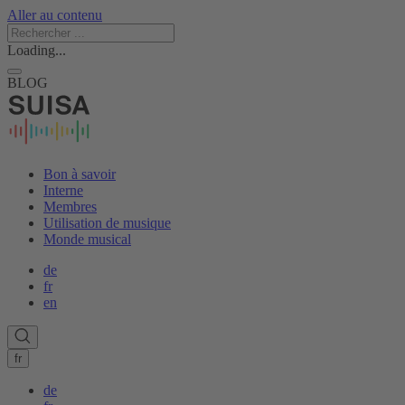
Aller au contenu
Loading...
BLOG
Bon à savoir
Interne
Membres
Utilisation de musique
Monde musical
de
fr
en
fr
de