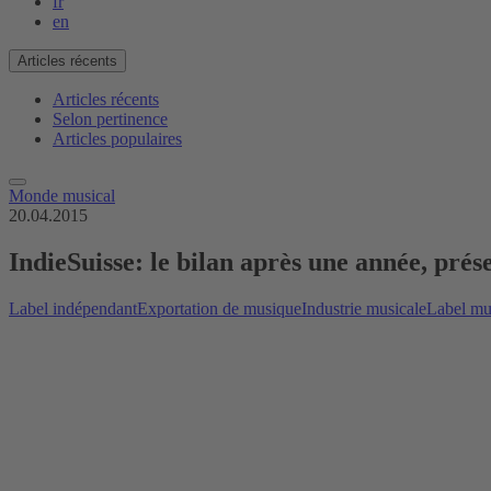
fr
en
Articles récents
Articles récents
Selon pertinence
Articles populaires
Monde musical
20.04.2015
IndieSuisse: le bilan après une année, prés
Label indépendant
Exportation de musique
Industrie musicale
Label mu