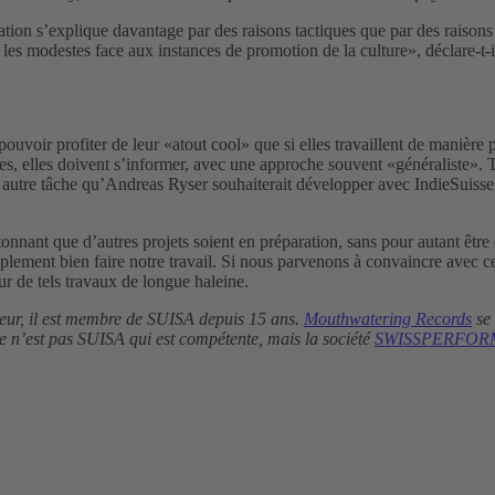
tion s’explique davantage par des raisons tactiques que par des raisons p
les modestes face aux instances de promotion de la culture», déclare-t-il
ouvoir profiter de leur «atout cool» que si elles travaillent de manièr
nes, elles doivent s’informer, avec une approche souvent «généraliste». 
 autre tâche qu’Andreas Ryser souhaiterait développer avec IndieSuisse !
onnant que d’autres projets soient en préparation, sans pour autant êtr
lement bien faire notre travail. Si nous parvenons à convaincre avec ce
 de tels travaux de longue haleine.
teur, il est membre de SUISA depuis 15 ans.
Mouthwatering Records
se 
ce n’est pas SUISA qui est compétente, mais la société
SWISSPERFOR