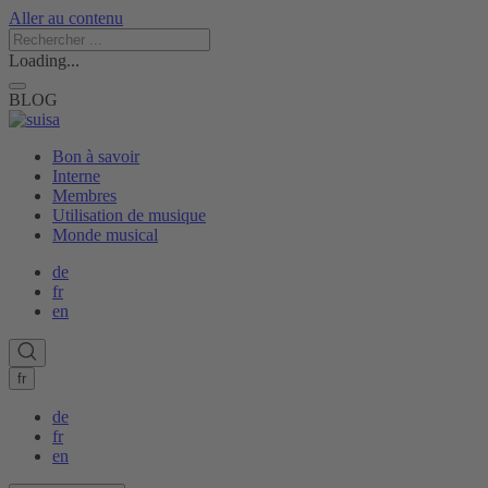
Aller au contenu
Loading...
BLOG
Bon à savoir
Interne
Membres
Utilisation de musique
Monde musical
de
fr
en
fr
de
fr
en