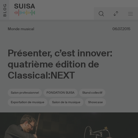
Aller au contenu
BLOG
Monde musical
06.07.2015
Présenter, c’est innover:
quatrième édition de
Classical:NEXT
Salon professionnel
FONDATION SUISA
Stand collectif
Exportation de musique
Salon de la musique
Showcase