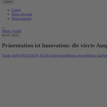
Latest
Latest
Most relevant
Most popular
Music world
06.07.2015
Präsentation ist Innovation: die vierte A
Trade fair
FONDATION SUISA
Joint stand
Music export
Music fair
Sh