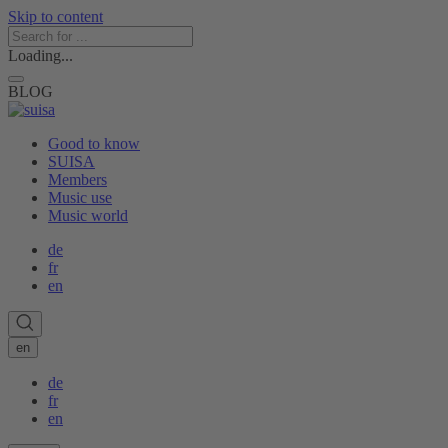
Skip to content
Loading...
BLOG
Good to know
SUISA
Members
Music use
Music world
de
fr
en
en
de
fr
en