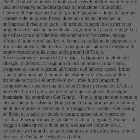
che lo conduce in un territorio in cui da secoli predomina un’enorme
tensione creativa nella discrepanza tra tradizione e modernità.
L’amore di Barengo per l’underground giapponese lo ha già portato
svariate volte in questo Paese, dove ora intende cimentarsi in
un’impresa divisa in tre parti. «In termini concreti, ho in mente un
progetto in tre fasi che prevede due soggiorni in Giappone seguiti da
una riflessione e un’ulteriore elaborazione in Svizzera», spiega.
«Prima di tutto vorrei analizzare la musica tradizionale giapponese e
il suo adattamento alla musica contemporanea attraverso sessioni di
improvvisazione sulla scena underground di Tokyo.
Successivamente incontrerò 12 musicisti giapponesi in altrettanti
alberghi, incidendo con ognuno di loro un brano in una stanza,
composto da suoni registrati all’interno dell’albergo stesso. Infine,
aspetto però non meno importante, esaminerò in Svizzera tutto il
materiale raccolto e lo archivierò per i miei futuri progetti di
composizione, creando una mia sound library personale». L’artista
non vede l’ora di poter realizzare tutto questo grazie al sostegno
finanziario del contributo Get Going!. «Il mio progetto non rientra in
alcuna categoria esistente. Non si tratta di una produzione di album
né di una tournée e nemmeno di un soggiorno in atelier. Get Going!
mi libera da qualsiasi vincolo e compromesso sul mio percorso
creativo. È semplicemente geniale!», dichiara raggiante. Anche se il
viaggio è stato rinviato di un anno a causa del coronavirus, il
collezionista di sound e mago del suono non rimarrà certo a corto di
idee così in fretta, pur restando in patria.