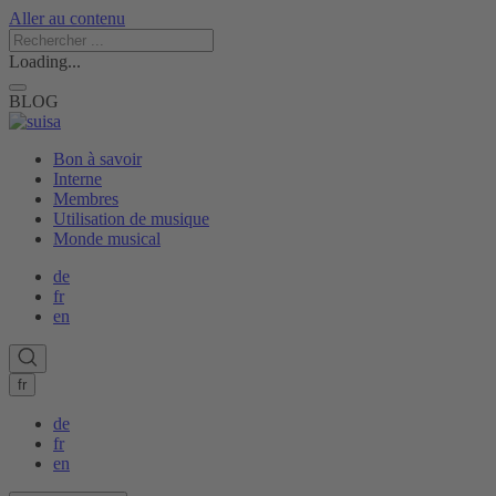
Aller au contenu
Loading...
BLOG
Bon à savoir
Interne
Membres
Utilisation de musique
Monde musical
de
fr
en
fr
de
fr
en