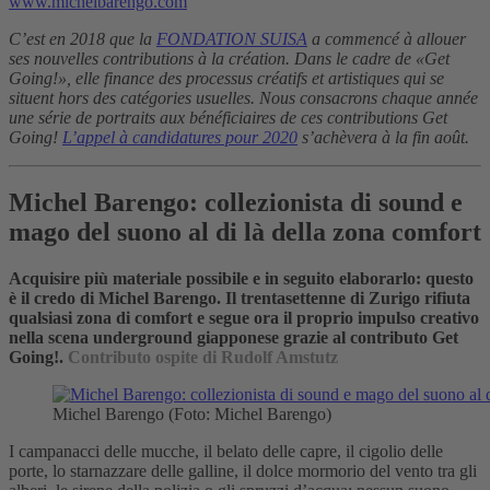
www.michelbarengo.com
C’est en 2018 que la
FONDATION SUISA
a commencé à allouer
ses nouvelles contributions à la création. Dans le cadre de «Get
Going!», elle finance des processus créatifs et artistiques qui se
situent hors des catégories usuelles. Nous consacrons chaque année
une série de portraits aux bénéficiaires de ces contributions Get
Going!
L’appel à candidatures pour 2020
s’achèvera à la fin août.
Michel Barengo: collezionista di sound e
mago del suono al di là della zona comfort
Acquisire più materiale possibile e in seguito elaborarlo: questo
è il credo di Michel Barengo. Il trentasettenne di Zurigo rifiuta
qualsiasi zona di comfort e segue ora il proprio impulso creativo
nella scena underground giapponese grazie al contributo Get
Going!.
Contributo ospite di Rudolf Amstutz
Michel Barengo (Foto: Michel Barengo)
I campanacci delle mucche, il belato delle capre, il cigolio delle
porte, lo starnazzare delle galline, il dolce mormorio del vento tra gli