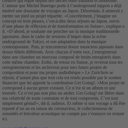
créative qui règne depuis des siècles entre tradition et modernité.
L’amour que Michel Barengo porte à l’underground nippon a déjà
motivé une douzaine de voyages au Japon. Désormais, il aimerait y
mettre sur pied un projet tripartite. «Concrètement, j’imagine un
concept en trois phases, c’est-à-dire deux séjours au Japon, suivis
d’une phase de réflexion et de transformation en Suisse», explique-t-
il. «D’abord, je souhaite me pencher sur la musique traditionnelle
japonaise, dans le cadre de sessions d’impro dans la scène
underground de Tokyo, et son adaptation dans la musique
contemporaine. Puis, je rencontrerai douze musiciens japonais dans
douze hôtels différents. Avec chacun d’entre eux, j’enregistrerai
dans une chambre un morceau composé de bruits enregistrés dans
cette même chambre. Enfin, de retour en Suisse, je reverrai tous les
enregistrements et les archiverai pour mes futurs projets de
composition et pour ma propre audiothèque.» Le Zurichois se
réjouit, d’autant plus que tout cela est rendu possible par le soutien
financier que lui apporte la contribution Get Going!. «Mon projet ne
correspond à aucun genre existant. Ce n’est ni un album ni une
tournée. Ce n’est pas non plus un atelier. Get Going! me libère dans
ma créativité de toute contrainte et de tout compromis. C’est tout
simplement génial!», dit-il, radieux. Et même si son voyage a dû être
reporté d’un an en raison du coronavirus, le collectionneur de
sonorités et bricoleur acoustique ne compte pas s’ennuyer en restant
ici.