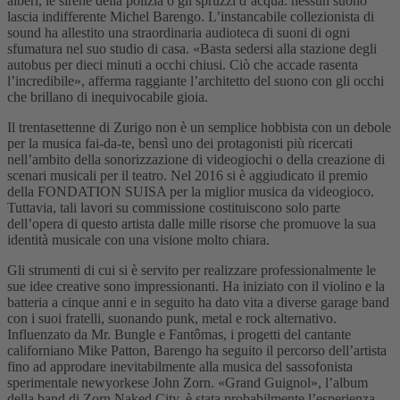
alberi, le sirene della polizia o gli spruzzi d’acqua: nessun suono
lascia indifferente Michel Barengo. L’instancabile collezionista di
sound ha allestito una straordinaria audioteca di suoni di ogni
sfumatura nel suo studio di casa. «Basta sedersi alla stazione degli
autobus per dieci minuti a occhi chiusi. Ciò che accade rasenta
l’incredibile», afferma raggiante l’architetto del suono con gli occhi
che brillano di inequivocabile gioia.
Il trentasettenne di Zurigo non è un semplice hobbista con un debole
per la musica fai-da-te, bensì uno dei protagonisti più ricercati
nell’ambito della sonorizzazione di videogiochi o della creazione di
scenari musicali per il teatro. Nel 2016 si è aggiudicato il premio
della FONDATION SUISA per la miglior musica da videogioco.
Tuttavia, tali lavori su commissione costituiscono solo parte
dell’opera di questo artista dalle mille risorse che promuove la sua
identità musicale con una visione molto chiara.
Gli strumenti di cui si è servito per realizzare professionalmente le
sue idee creative sono impressionanti. Ha iniziato con il violino e la
batteria a cinque anni e in seguito ha dato vita a diverse garage band
con i suoi fratelli, suonando punk, metal e rock alternativo.
Influenzato da Mr. Bungle e Fantômas, i progetti del cantante
californiano Mike Patton, Barengo ha seguito il percorso dell’artista
fino ad approdare inevitabilmente alla musica del sassofonista
sperimentale newyorkese John Zorn. «Grand Guignol», l’album
della band di Zorn Naked City, è stata probabilmente l’esperienza