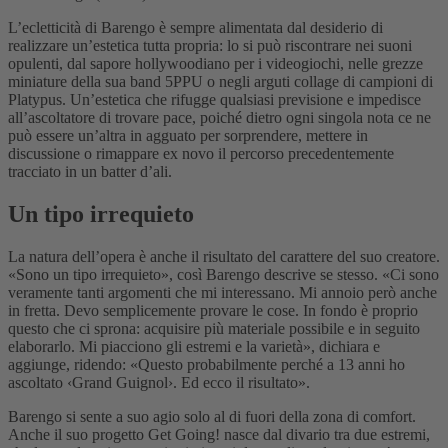
L’ecletticità di Barengo è sempre alimentata dal desiderio di
realizzare un’estetica tutta propria: lo si può riscontrare nei suoni
opulenti, dal sapore hollywoodiano per i videogiochi, nelle grezze
miniature della sua band 5PPU o negli arguti collage di campioni di
Platypus. Un’estetica che rifugge qualsiasi previsione e impedisce
all’ascoltatore di trovare pace, poiché dietro ogni singola nota ce ne
può essere un’altra in agguato per sorprendere, mettere in
discussione o rimappare ex novo il percorso precedentemente
tracciato in un batter d’ali.
Un tipo irrequieto
La natura dell’opera è anche il risultato del carattere del suo creatore.
«Sono un tipo irrequieto», così Barengo descrive se stesso. «Ci sono
veramente tanti argomenti che mi interessano. Mi annoio però anche
in fretta. Devo semplicemente provare le cose. In fondo è proprio
questo che ci sprona: acquisire più materiale possibile e in seguito
elaborarlo. Mi piacciono gli estremi e la varietà», dichiara e
aggiunge, ridendo: «Questo probabilmente perché a 13 anni ho
ascoltato ‹Grand Guignol›. Ed ecco il risultato».
Barengo si sente a suo agio solo al di fuori della zona di comfort.
Anche il suo progetto Get Going! nasce dal divario tra due estremi,