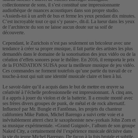
collectionneur de sons, il s’est constitué une impressionnante
audiothèque de nuances acoustiques dans son propre studio.
«Assieds-toi à un arrêt de bus et ferme les yeux pendant dix minutes.
C’est incroyable tout ce qui s’y passe», dit-il. La lueur dans les yeux
de l’architecte du son ne laisse aucun doute sur sa soif de
découverte.
Cependant, le Zurichois n’est pas seulement un bricoleur avec une
tendance à créer sa propre musique, il fait partie des artistes les plus
demandés dans le domaine de la sonorisation des jeux vidéo ou de la
création d’effets sonores pour le théâtre. En 2016, il remporta le prix
de la FONDATION SUISA pour la meilleure musique de jeu vidéo.
Ces commandes ne forment toutefois qu’une partie du travail de ce
touche-à-tout qui suit une identité musicale claire et bien à lui.
Le savoir-faire qu’il a acquis dans le but de mettre en œuvre sa
créativité à l’échelle professionnelle est impressionnant. À cinq ans,
il a appris à jouer du violon et de la batterie. Il a ensuite monté avec
ses frères divers groupes de punk, de métal et de rock alternatif.
Influencé par Mr. Bungle et Fantômas, les projets du chanteur
californien Mike Patton, Michel Barengo a suivi cette voie et a
inévitablement atterri chez le saxophoniste new-yorkais John Zorn et
sa musique expérimentale. «Grand Guignol», l’album de son groupe
Naked City, a certainement été l’expérience musicale décisive dans
la vie du jeune Michel Barengo. De façon à la fois brutale et subtile,