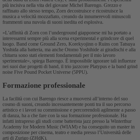
più incisiva nella vita del giovane Michel Barengo. Grezzo e
raffinato allo stesso tempo, Zorn decostruisce e ricostruisce la
musica a velocità mozzafiato, creando da innumerevoli minuscoli
frammenti una nuvola di suoni inedita ed esplosiva.
«L’affinità di Zorn con l’underground giapponese mi ha portato a
interessarmi sempre più alla scena experimental e grindcore di quel
luogo. Band come Ground Zero, Korekyojinn o Ruins con Tatsuya
Yoshida alla batteria, ma anche Otomo Yoshihide ai giradischi e alla
chitarra sono stati elementi fondamentali per il mio lavoro
sperimentale», spiega Barengo. È impossibile ignorare tali influenze
nei suoi due progetti di band, il trio jazzcore Platypus e la band grind
noise Five Pound Pocket Universe (5PPU).
Formazione professionale
La facilità con cui Barengo riesce a muoversi all’interno del suo
cosmo di suoni, creando incessantemente ponti tra il suo percorso
artistico e i lavori su commissione e percorrendoli agilmente a passo
di danza, ha a che fare con la sua formazione professionale. Ha
infatti intrapreso gli studi come batterista jazz presso la Winterthur
Academy for Modern Music (WIAM) e ha conseguito un master in
composizione per cinema, teatro e media presso l’Università delle
arti di Zurigo (ZHdK).