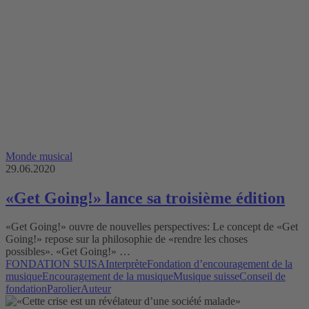
Monde musical
29.06.2020
«Get Going!» lance sa troisième édition
«Get Going!» ouvre de nouvelles perspectives: Le concept de «Get
Going!» repose sur la philosophie de «rendre les choses
possibles». «Get Going!» …
FONDATION SUISA
Interprète
Fondation d’encouragement de la
musique
Encouragement de la musique
Musique suisse
Conseil de
fondation
Parolier
Auteur