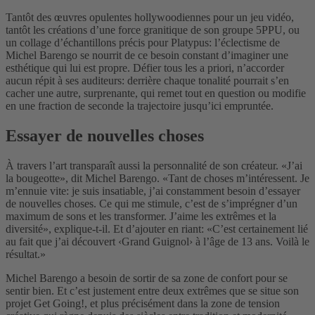
Tantôt des œuvres opulentes hollywoodiennes pour un jeu vidéo,
tantôt les créations d’une force granitique de son groupe 5PPU, ou
un collage d’échantillons précis pour Platypus: l’éclectisme de
Michel Barengo se nourrit de ce besoin constant d’imaginer une
esthétique qui lui est propre. Défier tous les a priori, n’accorder
aucun répit à ses auditeurs: derrière chaque tonalité pourrait s’en
cacher une autre, surprenante, qui remet tout en question ou modifie
en une fraction de seconde la trajectoire jusqu’ici empruntée.
Essayer de nouvelles choses
À travers l’art transparaît aussi la personnalité de son créateur. «J’ai
la bougeotte», dit Michel Barengo. «Tant de choses m’intéressent. Je
m’ennuie vite: je suis insatiable, j’ai constamment besoin d’essayer
de nouvelles choses. Ce qui me stimule, c’est de s’imprégner d’un
maximum de sons et les transformer. J’aime les extrêmes et la
diversité», explique-t-il. Et d’ajouter en riant: «C’est certainement lié
au fait que j’ai découvert ‹Grand Guignol› à l’âge de 13 ans. Voilà le
résultat.»
Michel Barengo a besoin de sortir de sa zone de confort pour se
sentir bien. Et c’est justement entre deux extrêmes que se situe son
projet Get Going!, et plus précisément dans la zone de tension