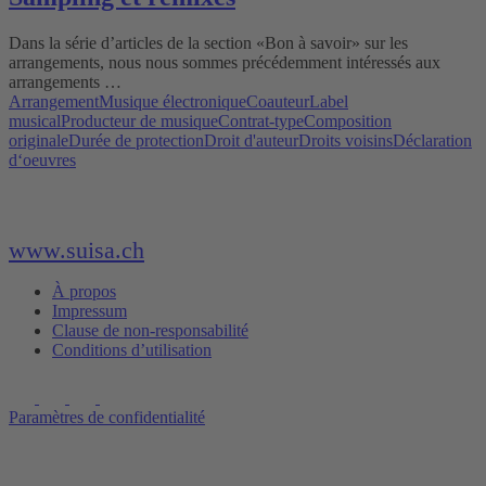
Dans la série d’articles de la section «Bon à savoir» sur les
arrangements, nous nous sommes précédemment intéressés aux
arrangements …
Arrangement
Musique électronique
Coauteur
Label
musical
Producteur de musique
Contrat-type
Composition
originale
Durée de protection
Droit d'auteur
Droits voisins
Déclaration
d‘oeuvres
www.suisa.ch
À propos
Impressum
Clause de non-responsabilité
Conditions d’utilisation
Paramètres de confidentialité