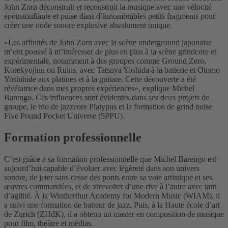
John Zorn déconstruit et reconstruit la musique avec une vélocité
époustouflante et puise dans d’innombrables petits fragments pour
créer une onde sonore explosive absolument unique.
«Les affinités de John Zorn avec la scène underground japonaise
m’ont poussé à m’intéresser de plus en plus à la scène grindcore et
expérimentale, notamment à des groupes comme Ground Zero,
Korekyojinn ou Ruins, avec Tatsuya Yoshida à la batterie et Otomo
Yoshihide aux platines et à la guitare. Cette découverte a été
révélatrice dans mes propres expériences», explique Michel
Barengo. Ces influences sont évidentes dans ses deux projets de
groupe, le trio de jazzcore Platypus et la formation de grind noise
Five Pound Pocket Universe (5PPU).
Formation professionnelle
C’est grâce à sa formation professionnelle que Michel Barengo est
aujourd’hui capable d’évoluer avec légèreté dans son univers
sonore, de jeter sans cesse des ponts entre sa voie artistique et ses
œuvres commandées, et de virevolter d’une rive à l’autre avec tant
d’agilité. À la Wintherthur Academy for Modern Music (WIAM), il
a suivi une formation de batteur de jazz. Puis, à la Haute école d’art
de Zurich (ZHdK), il a obtenu un master en composition de musique
pour film, théâtre et médias.