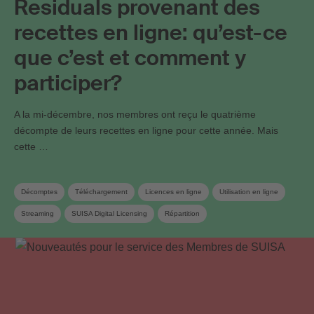
Residuals provenant des
recettes en ligne: qu’est-ce
que c’est et comment y
participer?
A la mi-décembre, nos membres ont reçu le quatrième
décompte de leurs recettes en ligne pour cette année. Mais
cette …
Décomptes
Téléchargement
Licences en ligne
Utilisation en ligne
Streaming
SUISA Digital Licensing
Répartition
Règlement de répartition
Déclaration d‘oeuvres
Utilisation d’œuvres sur Internet