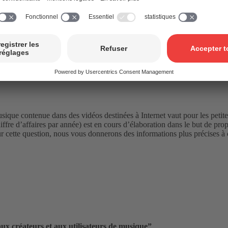
 clients concernés par le tarif commun 3a (TC 3a, musique de fond ou d
que de fond ou d’ambiance dans leurs locaux, y diffusent des émissions d
 leur propre site Internet. Dans ces conditions, les clients utilisateur
ant d’un grand nombre d’ayants droit est utilisée par un large cercle d
ces pour les deux types d’utilisation, et en particulier que nous proposi
que le client puisse déclarer les deux types d’utilisation en même temps e
usique contenue dans des vidéos destinées à Internet vaut pour les petite
fre d’affaires par année) est en cours d’élaboration dans le but de pro
sur cette question, nous vous donnerons des informations plus précises à 
s aux créateurs et aux utilisateurs de musique
”