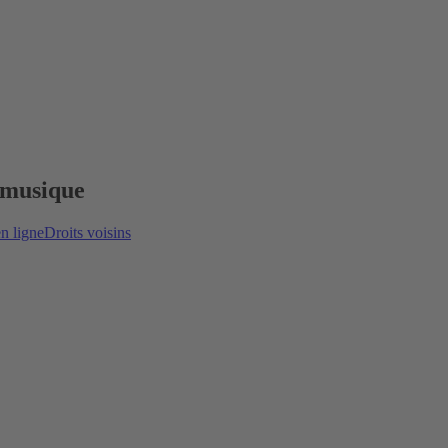
e musique
n ligne
Droits voisins