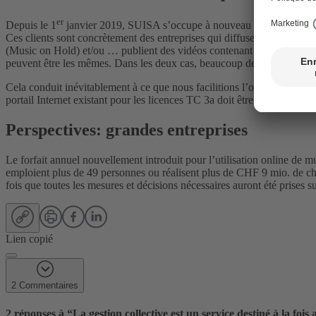
er
Depuis le 1
janvier 2019, SUISA s’occupe à nouveau seule de tous les
Ces clients sont concrètement des entreprises qui diffusent de la musi
(Music on Hold) et/ou … publient des vidéos contenant de la musique sur
peuvent être les mêmes. Dans les deux cas, beaucoup de musique proven
Cela conduit inévitablement à ce que nous facilitions l’octroi de licen
portail Internet existant pour les licences TC 3a doit être adapté pour 
Perspectives: grandes entreprises
Le forfait annuel nouvellement introduit pour l’utilisation online de m
emploient plus de 49 personnes ou réalisent plus de CHF 9 mio. de chif
fois que toutes les mesures et décisions nécessaires auront été prises 
Lien copié
2 Commentaires
2 réponses à “
La gestion collective est un service destiné à la foi