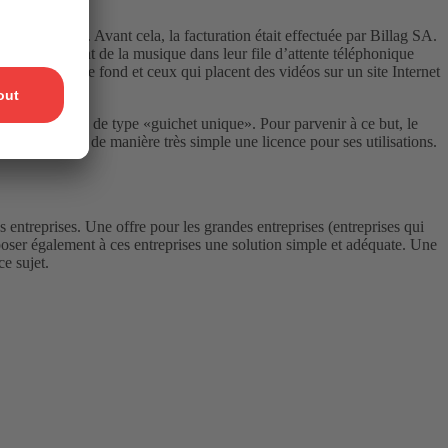
’ambiance). Avant cela, la facturation était effectuée par Billag SA.
e TV, utilisent de la musique dans leur file d’attente téléphonique
s de musique de fond et ceux qui placent des vidéos sur un site Internet
e clients.
ons une solution de type «guichet unique». Pour parvenir à ce but, le
t ainsi obtenir de manière très simple une licence pour ses utilisations.
s entreprises. Une offre pour les grandes entreprises (entreprises qui
poser également à ces entreprises une solution simple et adéquate. Une
ce sujet.