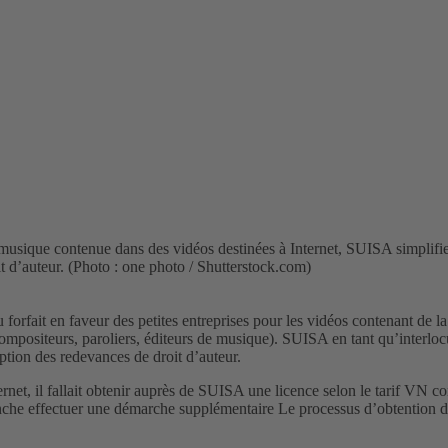
e musique contenue dans des vidéos destinées à Internet, SUISA simplifie à
it d’auteur. (Photo : one photo / Shutterstock.com)
forfait en faveur des petites entreprises pour les vidéos contenant de l
positeurs, paroliers, éditeurs de musique). SUISA en tant qu’interlocutr
eption des redevances de droit d’auteur.
net, il fallait obtenir auprès de SUISA une licence selon le tarif VN con
anche effectuer une démarche supplémentaire Le processus d’obtention d’un