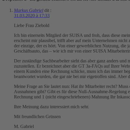
Markus Gabriel
dit :
31.03.2020 à 17:33
Liebe Frau Ziebold
Ich bin einerseits Mitglied der SUISA und froh, dass diese mei
erscheint mir plausibel, trifft aber auf mein Unternehmen nicht
der einzige, der es hört. Von einer gewerblichen Nutzung, die j
Geschäftsauto, das – wie ich mir von einer SUISA Mitarbeiterin
Der zuständige Sachbearbeiter sieht das aber ganz anders und m
zuzustellen. Er bezeichnet aber die GT 3a-FAQs auf Ihrer Websi
einem Kunden eine Rechnung schicke, muss ich das immer beg
beantwortet wurden, die gar nie bei mir eigetroffen sind. Aber d
Meine Frage an Sie lautet nun: Hat ihr Mitarbeiter recht? Mus
Ausnahmen gibt? Gibt es für diese Null-Ausnahme-Regelung eine
Rechnung und 1 (nicht eingeschriebenen) Mahnung Ihr Inkasso
Ihre Meinung dazu interessiert mich sehr.
Mit freundlichen Grüssen
M. Gabriel