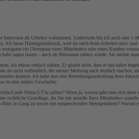
ne Interessen als Urheber wahrnimmt. Andrerseits bin ich auch eine 1-M
 zu. Ich hasse Hintergrundmusik, weil sie mich beim Arbeiten stört, und
a wenigsten ein Ohrenpaar eines Mitarbeiters oder eines Kunden vorausset
 habe sagen lassen – auch als Büroraum zählen würde. Sie meinte dann 
eint, ich müsse einfach zahlen. Er glaubt nicht, dass er das näher beg
te als nicht verbindlich, die meiner Meinung nach deutlich machen, das
ründen können. Ich habe nun eine Betreibungsandrohung ihres Inka
as ist eine andere Geschichte.
s einfach jede Firma GT3a zahlen? Wenn ja, warum gibt man sich dann s
 rechtliche Grundlage, die Sie mir anstelle Ihres Mitarbeiters zustel
-Büro in Gang zu setzen mit entsprechenden Mehrgebühren? Warum erh