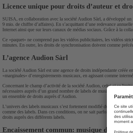
Licence unique pour droits d’auteur et droi
SUISA, en collaboration avec la société Audion Sàrl, a développé un m
9 mio. de chiffre d’affaires). En s’acquittant d’une redevance annuell
Internet ainsi que sur leurs canaux de médias sociaux. Grâce à la colla
Ce «paquet» ne comprend pas les vidéos publicitaires, les vidéos stri
minutes. En outre, les droits de synchronisation doivent comme précé
L’agence Audion Sàrl
La société Audion Sàrl est une agence de droits indépendante créée en 
«marginales» d’enregistrements musicaux, en agissant comme intermédia
Concernant le champ d’activité de la société Audion, celui-ci se limite 
nécessaires auprès d’un grand nombre de labels de musique. Audion répo
un ensemble de droits auprès d’Audion.
L’univers des labels musicaux s’est fortement modifié du fait du déve
comme des labels. Dans ces conditions, on ne sait parfois pas clairemen
droits auprès des différents labels.
Encaissement commun: musique d’ambiance 