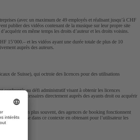
 entreprises (avec un maximum de 49 employés et réalisant jusqu’à CHF
vent publier des vidéos contenant de la musique sur leur propre site
d’acquérir en même temps les droits d’auteur et les droits voisins.
HF 15’000.– et les vidéos ayant une durée totale de plus de 10
ivement auprès des auteurs.
aux de Suisse), qui octroie des licences pour des utilisations
t confrontés au défi administratif visant à obtenir les licences
 les droits nécessaires directement auprès des ayants droit ou acquérir
ques. De plus en plus souvent, des agences de booking fonctionnent
 aide précieuse dans ce contexte en obtenant pour l’utilisateur les