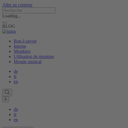
Aller au contenu
Loading...
BLOG
Bon à savoir
Interne
Membres
Utilisation de musique
Monde musical
de
fr
en
fr
de
fr
en