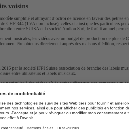
ts voisins
odèle simplifié et attrayant d’octroi de licence en faveur des petites
e de CHF 344 (TVA non incluse), celles-ci ainsi que les particuliers peu
boration entre SUISA et la société Audion Sàrl, le forfait annuel permet 
ctement musicales, les vidéos avec un budget de production de plus de C
demment être obtenus directement auprès des maisons d’édition, respect
2015 par la société IFPI Suisse (association de branche des labels music
ire entre utilisateurs et labels musicaux.
en particulier à des niches où de petits utilisateurs non commerciaux son
nd ainsi à un besoin des utilisateurs et offre le choix suivant: acquérir
loppement des possibilités de diffusion et de commercialisation numéri
t où les droits doivent être obtenus. La société Audion peut fournir une
et vidéos sur sites Internet