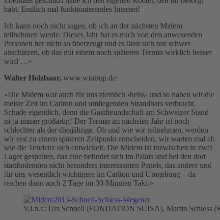
Ebenfalls geschätzt habe ich den eigenen Rooter, den ihr besorgt
habt. Endlich mal funktionierendes Internet!
Ich kann noch nicht sagen, ob ich an der nächsten Midem
teilnehmen werde. Dieses Jahr hat es mich von den anwesenden
Personen her nicht so überzeugt und es lässt sich nur schwer
abschätzen, ob das mit einem noch späteren Termin wirklich besser
wird …»
Walter Holzbaur,
www.wintrup.de:
«Die Midem war auch für uns ziemlich ‹heiss› und so haben wir die
meiste Zeit im Carlton und umliegenden Strandbars verbracht.
Schade eigentlich, denn die Gastfreundschaft am Schweizer Stand
ist ja immer großartig! Der Termin im nächsten Jahr ist noch
schlechter als der diesjährige. Ob und wie wir teilnehmen, werden
wir erst zu einem späteren Zeitpunkt entscheiden, wir warten mal ab
wie die Tendenz sich entwickelt. Die Midem ist inzwischen in zwei
Lager gespalten, das eine befindet sich im Palais und bei den dort
stattfindenden nicht besonders interessanten Panels, das andere und
für uns wesentlich wichtigere im Carlton und Umgebung – da
reichen dann auch 2 Tage im 30-Minuten Takt.»
V.l.n.r.: Urs Schnell (FONDATION SUISA), Martin Schiess