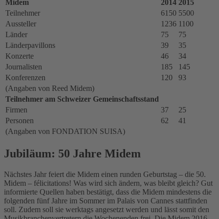
Midem
2014
2015
Teilnehmer
6150
5500
Aussteller
1236
1100
Länder
75
75
Länderpavillons
39
35
Konzerte
46
34
Journalisten
185
145
Konferenzen
120
93
(Angaben von Reed Midem)
Teilnehmer am Schweizer Gemeinschaftsstand
Firmen
37
25
Personen
62
41
(Angaben von FONDATION SUISA)
Jubiläum: 50 Jahre Midem
Nächstes Jahr feiert die Midem einen runden Geburtstag – die 50.
Midem – félicitations! Was wird sich ändern, was bleibt gleich? Gut
informierte Quellen haben bestätigt, dass die Midem mindestens die
folgenden fünf Jahre im Sommer im Palais von Cannes stattfinden
soll. Zudem soll sie werktags angesetzt werden und lässt somit den
Musikbranchenvertretern die Wochenenden frei. Die Midem 2016