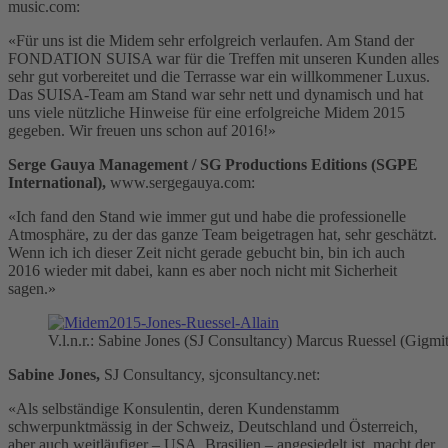
music.com:
«Für uns ist die Midem sehr erfolgreich verlaufen. Am Stand der
FONDATION SUISA war für die Treffen mit unseren Kunden alles
sehr gut vorbereitet und die Terrasse war ein willkommener Luxus.
Das SUISA-Team am Stand war sehr nett und dynamisch und hat
uns viele nützliche Hinweise für eine erfolgreiche Midem 2015
gegeben. Wir freuen uns schon auf 2016!»
Serge Gauya Management / SG Productions Editions (SGPE
International),
www.sergegauya.com:
«Ich fand den Stand wie immer gut und habe die professionelle
Atmosphäre, zu der das ganze Team beigetragen hat, sehr geschätzt.
Wenn ich ich dieser Zeit nicht gerade gebucht bin, bin ich auch
2016 wieder mit dabei, kann es aber noch nicht mit Sicherheit
sagen.»
V.l.n.r.: Sabine Jones (SJ Consultancy) Marcus Ruessel (Gigmit
Sabine Jones,
SJ Consultancy, sjconsultancy.net:
«Als selbständige Konsulentin, deren Kundenstamm
schwerpunktmässig in der Schweiz, Deutschland und Österreich,
aber auch weitläufiger – USA, Brasilien – angesiedelt ist, macht der