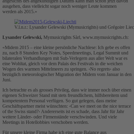
angesichts des angekündigten Datums kann man schon jetzt davon
ausgehen, dass vielleicht sogar noch weniger Leute kommen
werden als 2015.»
V.l.n.r.: Lysander Gelewski (Mymusicrights) und Grégoire Liec
Lysander Gelewski,
Mymusicrights Sàrl, www.mymusicrights.ch:
«Midem 2015 – eine kleine persönliche Nachlese: Ich gebe es offen
zu, nach 8 Stunden Key Notes, Speedmeetings, Legal Summit und
bilateralen Verhandlungen mit Sub-Verlegern aus aller Welt war es
eine Wohltat, gleich vor dem Palais des Festivals in die weichen
Wogen des warmen Mittelmeers zu springen. ‹No regrets› also
bezüglich meteorologischer Migration der Midem vom Januar in den
Juni.
Ich betrachte es als grosses Privileg, dass wir immer noch über einen
eigenen Schweizer Stand mit stets freundlichem, hilfsbereitem und
kompetentem Personal verfügen. So gut gelegen, dass meine
Geschäftspartner meist wünschten: ‹Can we meet on the nice terrace
of the Swiss stand?› Andererseits ist es schade, dass Jahr für Jahr
weitere Länder- oder Firmenstände verschwinden. Und viele
Meetings in Hotellobbies verschoben werden.
Für unsere kleine Firma habe ich eine gute Balance aus