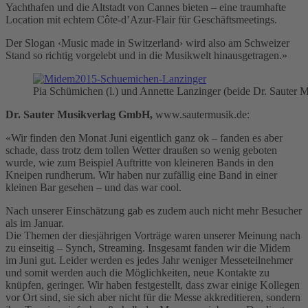
Yachthafen und die Altstadt von Cannes bieten – eine traumhafte
Location mit echtem Côte-d’Azur-Flair für Geschäftsmeetings.
Der Slogan ‹Music made in Switzerland› wird also am Schweizer
Stand so richtig vorgelebt und in die Musikwelt hinausgetragen.»
Pia Schümichen (l.) und Annette Lanzinger (beide Dr. Sauter
Dr. Sauter Musikverlag GmbH,
www.sautermusik.de:
«Wir finden den Monat Juni eigentlich ganz ok – fanden es aber
schade, dass trotz dem tollen Wetter draußen so wenig geboten
wurde, wie zum Beispiel Auftritte von kleineren Bands in den
Kneipen rundherum. Wir haben nur zufällig eine Band in einer
kleinen Bar gesehen – und das war cool.
Nach unserer Einschätzung gab es zudem auch nicht mehr Besucher
als im Januar.
Die Themen der diesjährigen Vorträge waren unserer Meinung nach
zu einseitig – Synch, Streaming. Insgesamt fanden wir die Midem
im Juni gut. Leider werden es jedes Jahr weniger Messeteilnehmer
und somit werden auch die Möglichkeiten, neue Kontakte zu
knüpfen, geringer. Wir haben festgestellt, dass zwar einige Kollegen
vor Ort sind, sie sich aber nicht für die Messe akkreditieren, sondern