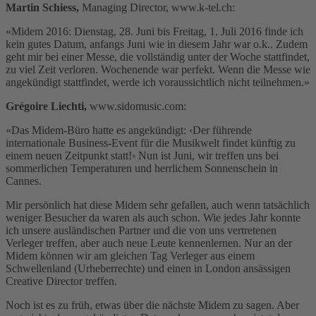
Martin Schiess,
Managing Director, www.k-tel.ch:
«Midem 2016: Dienstag, 28. Juni bis Freitag, 1. Juli 2016 finde ich
kein gutes Datum, anfangs Juni wie in diesem Jahr war o.k.. Zudem
geht mir bei einer Messe, die vollständig unter der Woche stattfindet,
zu viel Zeit verloren. Wochenende war perfekt. Wenn die Messe wie
angekündigt stattfindet, werde ich voraussichtlich nicht teilnehmen.»
Grégoire Liechti,
www.sidomusic.com:
«Das Midem-Büro hatte es angekündigt: ‹Der führende
internationale Business-Event für die Musikwelt findet künftig zu
einem neuen Zeitpunkt statt!› Nun ist Juni, wir treffen uns bei
sommerlichen Temperaturen und herrlichem Sonnenschein in
Cannes.
Mir persönlich hat diese Midem sehr gefallen, auch wenn tatsächlich
weniger Besucher da waren als auch schon. Wie jedes Jahr konnte
ich unsere ausländischen Partner und die von uns vertretenen
Verleger treffen, aber auch neue Leute kennenlernen. Nur an der
Midem können wir am gleichen Tag Verleger aus einem
Schwellenland (Urheberrechte) und einen in London ansässigen
Creative Director treffen.
Noch ist es zu früh, etwas über die nächste Midem zu sagen. Aber