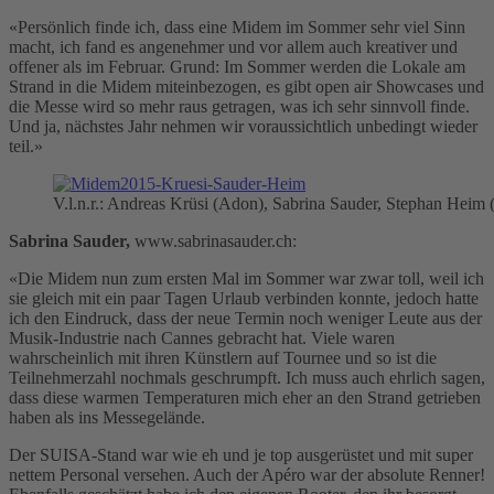
«Persönlich finde ich, dass eine Midem im Sommer sehr viel Sinn
macht, ich fand es angenehmer und vor allem auch kreativer und
offener als im Februar. Grund: Im Sommer werden die Lokale am
Strand in die Midem miteinbezogen, es gibt open air Showcases und
die Messe wird so mehr raus getragen, was ich sehr sinnvoll finde.
Und ja, nächstes Jahr nehmen wir voraussichtlich unbedingt wieder
teil.»
V.l.n.r.: Andreas Krüsi (Adon), Sabrina Sauder, Stephan Heim
Sabrina Sauder,
www.sabrinasauder.ch:
«Die Midem nun zum ersten Mal im Sommer war zwar toll, weil ich
sie gleich mit ein paar Tagen Urlaub verbinden konnte, jedoch hatte
ich den Eindruck, dass der neue Termin noch weniger Leute aus der
Musik-Industrie nach Cannes gebracht hat. Viele waren
wahrscheinlich mit ihren Künstlern auf Tournee und so ist die
Teilnehmerzahl nochmals geschrumpft. Ich muss auch ehrlich sagen,
dass diese warmen Temperaturen mich eher an den Strand getrieben
haben als ins Messegelände.
Der SUISA-Stand war wie eh und je top ausgerüstet und mit super
nettem Personal versehen. Auch der Apéro war der absolute Renner!