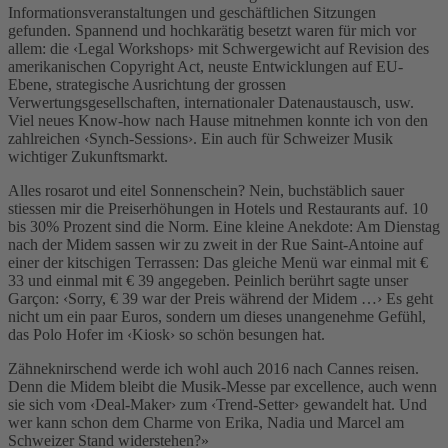
Informationsveranstaltungen und geschäftlichen Sitzungen
gefunden. Spannend und hochkarätig besetzt waren für mich vor
allem: die ‹Legal Workshops› mit Schwergewicht auf Revision des
amerikanischen Copyright Act, neuste Entwicklungen auf EU-
Ebene, strategische Ausrichtung der grossen
Verwertungsgesellschaften, internationaler Datenaustausch, usw.
Viel neues Know-how nach Hause mitnehmen konnte ich von den
zahlreichen ‹Synch-Sessions›. Ein auch für Schweizer Musik
wichtiger Zukunftsmarkt.
Alles rosarot und eitel Sonnenschein? Nein, buchstäblich sauer
stiessen mir die Preiserhöhungen in Hotels und Restaurants auf. 10
bis 30% Prozent sind die Norm. Eine kleine Anekdote: Am Dienstag
nach der Midem sassen wir zu zweit in der Rue Saint-Antoine auf
einer der kitschigen Terrassen: Das gleiche Menü war einmal mit €
33 und einmal mit € 39 angegeben. Peinlich berührt sagte unser
Garçon: ‹Sorry, € 39 war der Preis während der Midem …› Es geht
nicht um ein paar Euros, sondern um dieses unangenehme Gefühl,
das Polo Hofer im ‹Kiosk› so schön besungen hat.
Zähneknirschend werde ich wohl auch 2016 nach Cannes reisen.
Denn die Midem bleibt die Musik-Messe par excellence, auch wenn
sie sich vom ‹Deal-Maker› zum ‹Trend-Setter› gewandelt hat. Und
wer kann schon dem Charme von Erika, Nadia und Marcel am
Schweizer Stand widerstehen?»