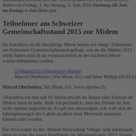
findet von Freitag, 3. bis Montag, 6. Juni 2016
Dienstag, 28. Juni
bis Freitag, 1. Juli 2016
statt.
Teilnehmer am Schweizer
Gemeinschaftsstand 2015 zur Midem
Im Anschluss an die diesjährige Messe haben wir einige Teilnehmer
am Schweizer Gemeinschaftsstand gefragt, wie sie die Midem 2015
erlebt haben und ob sie voraussichtlich an der nächsten Messe
wieder teilnehmen werden.
Marcel Oberholzer (Yes Music AG) und Irène Philipp (SUISA)
Marcel Oberholzer,
Yes Music AG, www.djbobo.ch:
«Nachdem ich nun seit 19 Jahren jeweils im Januar oder Februar die
Midem besucht habe, finde ich persönlich, dass der Termin im Juni
nicht optimal angesetzt ist. Es gilt nun abzuwägen, wie weit sich die
Jahresplanungen der Labels an diese neue Messezeit anpassen
können oder werden.
Für Newcomer ist das ‹Midem Networking Village› sehr interessant,
denn es zeigt die ganze Bandbreite der Musikindustrie 2015. Panels,