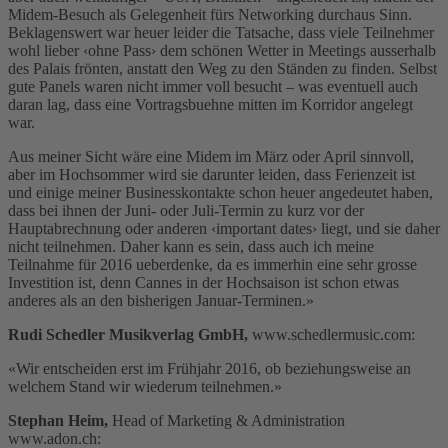
Midem-Besuch als Gelegenheit fürs Networking durchaus Sinn.
Beklagenswert war heuer leider die Tatsache, dass viele Teilnehmer
wohl lieber ‹ohne Pass› dem schönen Wetter in Meetings ausserhalb
des Palais frönten, anstatt den Weg zu den Ständen zu finden. Selbst
gute Panels waren nicht immer voll besucht – was eventuell auch
daran lag, dass eine Vortragsbuehne mitten im Korridor angelegt
war.
Aus meiner Sicht wäre eine Midem im März oder April sinnvoll,
aber im Hochsommer wird sie darunter leiden, dass Ferienzeit ist
und einige meiner Businesskontakte schon heuer angedeutet haben,
dass bei ihnen der Juni- oder Juli-Termin zu kurz vor der
Hauptabrechnung oder anderen ‹important dates› liegt, und sie daher
nicht teilnehmen. Daher kann es sein, dass auch ich meine
Teilnahme für 2016 ueberdenke, da es immerhin eine sehr grosse
Investition ist, denn Cannes in der Hochsaison ist schon etwas
anderes als an den bisherigen Januar-Terminen.»
Rudi Schedler Musikverlag GmbH,
www.schedlermusic.com:
«Wir entscheiden erst im Frühjahr 2016, ob beziehungsweise an
welchem Stand wir wiederum teilnehmen.»
Stephan Heim,
Head of Marketing & Administration
www.adon.ch: