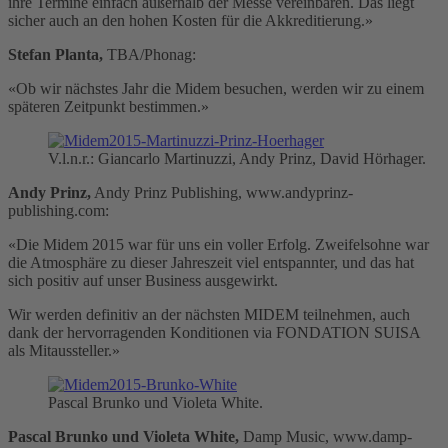
ihre Termine einfach außerhalb der Messe vereinbaren. Das liegt
sicher auch an den hohen Kosten für die Akkreditierung.»
Stefan Planta,
TBA/Phonag:
«Ob wir nächstes Jahr die Midem besuchen, werden wir zu einem
späteren Zeitpunkt bestimmen.»
V.l.n.r.: Giancarlo Martinuzzi, Andy Prinz, David Hörhager.
Andy Prinz,
Andy Prinz Publishing, www.andyprinz-
publishing.com:
«Die Midem 2015 war für uns ein voller Erfolg. Zweifelsohne war
die Atmosphäre zu dieser Jahreszeit viel entspannter, und das hat
sich positiv auf unser Business ausgewirkt.
Wir werden definitiv an der nächsten MIDEM teilnehmen, auch
dank der hervorragenden Konditionen via FONDATION SUISA
als Mitaussteller.»
Pascal Brunko und Violeta White.
Pascal Brunko und Violeta White,
Damp Music, www.damp-