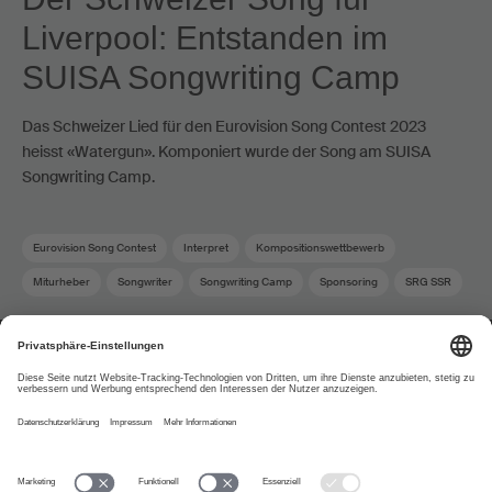
Liverpool: Entstanden im
SUISA Songwriting Camp
Das Schweizer Lied für den Eurovision Song Contest 2023
heisst «Watergun». Komponiert wurde der Song am SUISA
Songwriting Camp.
Eurovision Song Contest
Interpret
Kompositionswettbewerb
Miturheber
Songwriter
Songwriting Camp
Sponsoring
SRG SSR
SUISA Music Stories
Über uns
www.suisa.ch
Impressum