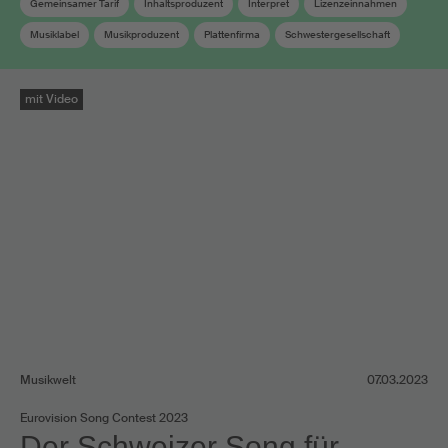
Gemeinsamer Tarif
Inhaltsproduzent
Interpret
Lizenzeinnahmen
Musiklabel
Musikproduzent
Plattenfirma
Schwestergesellschaft
Soundtrack
Verwandte Schutzrechte
Verwertungsgesellschaft
mit Video
Musikwelt
07.03.2023
Eurovision Song Contest 2023
Der Schweizer Song für