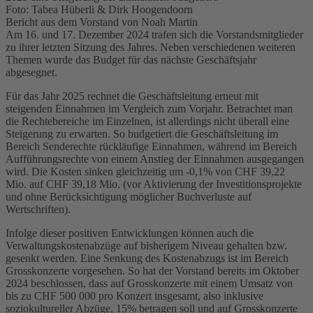
Foto: Tabea Hüberli & Dirk Hoogendoorn
Bericht aus dem Vorstand von Noah Martin
Am 16. und 17. Dezember 2024 trafen sich die Vorstandsmitglieder
zu ihrer letzten Sitzung des Jahres. Neben verschiedenen weiteren
Themen wurde das Budget für das nächste Geschäftsjahr
abgesegnet.
Für das Jahr 2025 rechnet die Geschäftsleitung erneut mit
steigenden Einnahmen im Vergleich zum Vorjahr. Betrachtet man
die Rechtebereiche im Einzelnen, ist allerdings nicht überall eine
Steigerung zu erwarten. So budgetiert die Geschäftsleitung im
Bereich Senderechte rückläufige Einnahmen, während im Bereich
Aufführungsrechte von einem Anstieg der Einnahmen ausgegangen
wird. Die Kosten sinken gleichzeitig um -0,1% von CHF 39,22
Mio. auf CHF 39,18 Mio. (vor Aktivierung der Investitionsprojekte
und ohne Berücksichtigung möglicher Buchverluste auf
Wertschriften).
Infolge dieser positiven Entwicklungen können auch die
Verwaltungskostenabzüge auf bisherigem Niveau gehalten bzw.
gesenkt werden. Eine Senkung des Kostenabzugs ist im Bereich
Grosskonzerte vorgesehen. So hat der Vorstand bereits im Oktober
2024 beschlossen, dass auf Grosskonzerte mit einem Umsatz von
bis zu CHF 500 000 pro Konzert insgesamt, also inklusive
soziokultureller Abzüge, 15% betragen soll und auf Grosskonzerte