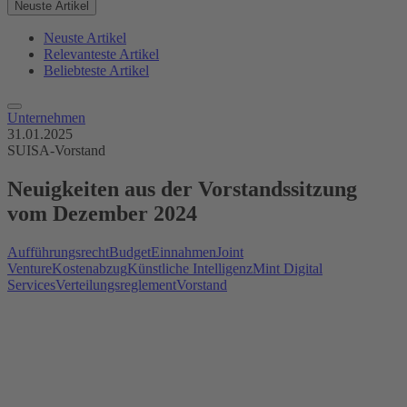
Neuste Artikel
Neuste Artikel
Relevanteste Artikel
Beliebteste Artikel
Unternehmen
31.01.2025
SUISA-Vorstand
Neuigkeiten aus der Vorstandssitzung
vom Dezember 2024
Aufführungsrecht
Budget
Einnahmen
Joint
Venture
Kostenabzug
Künstliche Intelligenz
Mint Digital
Services
Verteilungsreglement
Vorstand