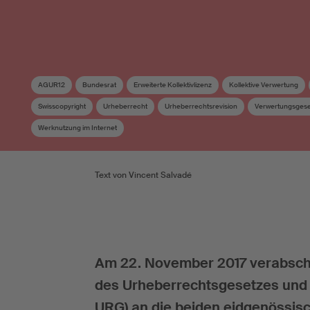
AGUR12
Bundesrat
Erweiterte Kollektivlizenz
Kollektive Verwertung
Swisscopyright
Urheberrecht
Urheberrechtsrevision
Verwertungsgesel
Werknutzung im Internet
Text von Vincent Salvadé
Am 22. November 2017 verabschie
des Urheberrechtsgesetzes und
URG) an die beiden eidgenössi