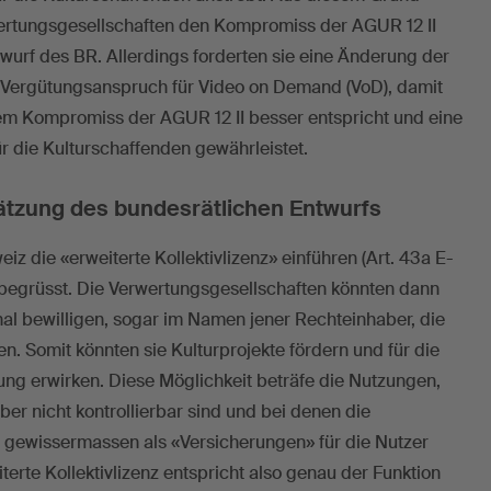
wertungsgesellschaften den Kompromiss der AGUR 12 II
urf des BR. Allerdings forderten sie eine Änderung der
ergütungsanspruch für Video on Demand (VoD), damit
em Kompromiss der AGUR 12 II besser entspricht und eine
 die Kulturschaffenden gewährleistet.
ätzung des bundesrätlichen Entwurfs
z die «erweiterte Kollektivlizenz» einführen (Art. 43a E-
begrüsst. Die Verwertungsgesellschaften könnten dann
l bewilligen, sogar im Namen jener Rechteinhaber, die
ten. Somit könnten sie Kulturprojekte fördern und für die
ng erwirken. Diese Möglichkeit beträfe die Nutzungen,
ber nicht kontrollierbar sind und bei denen die
 gewissermassen als «Versicherungen» für die Nutzer
terte Kollektivlizenz entspricht also genau der Funktion