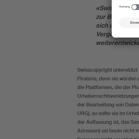
«Swisscopyrig
zur Bekämpfung
sich die lega
Vergütung für
weiterentwick
Swisscopyright unterstütz
Piraterie, denn sie würden
die Plattformen, die der Pi
Urheberrechtsverletzungen 
der Bearbeitung von Daten z
URG), so sollte sie im Urh
der Auffassung ist, das Sa
Adressen) sei heute nicht 