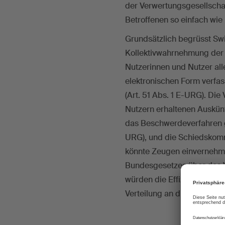
der Verwertungsgesellschaf
Betroffenen so einfach wie
Grundsätzlich begrüsst Sw
Kollektivwahrnehmung der
Nutzerinnen und Nutzer all
elektronischen Form verfas
(Art. 51 Abs. 1 E-URG). Di
Nutzern erhaltenen Auskünf
das Beschwerdeverfahren ge
URG), und die Schiedskommi
könnte Zeugen einvernehmen
Bundesgesetzes über das 
würden die Effizienz erhöh
Verteilung an die Kultursch