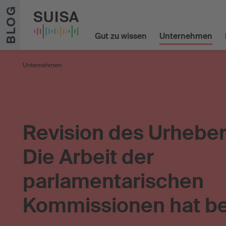
Zum Inhalt springen
BLOG
Gut zu wissen
Unternehmen
Unternehmen
Revision des Urheber
Die Arbeit der
parlamentarischen
Kommissionen hat b