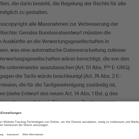
ten, die darin besteht, die Regelung der Rechte für alle
 möglich zu gestalten.
isscopyright alle Massnahmen zur Verbesserung der
 Rechte: Gemäss Bundesratsentwurf müssten die
e Auskünfte an die Verwertungsgesellschaften in
sen, was eine automatische Datenverarbeitung zuliesse
e Verwertungsgesellschaften wären berechtigt, die von den
bis
te untereinander auszutauschen (Art. 51 Abs. 1
E-URG);
gen die Tarife würde beschleunigt (Art. 74 Abs. 2 E-
ssion, die für die Tarifgenehmigung zuständig ist,
 (siehe Entwurf des neuen Art. 14 Abs. 1 Bst. g des
Verwaltungsverfahren). Diese neuen Bestimmungen
en, die Verwaltungskosten senken, sodass mehr Geld zur
affenden übrig bliebe.