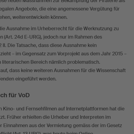
iese neuen Massnahmen zur Bekämpfung der Piraterie als
 legalen Angebote, die eine angemessene Vergütung für
ehen, weiterentwickeln können.
 die Ausnahme im Urheberrecht für die Werknutzung zu
n (Art. 24d E-URG), jedoch nur im Rahmen des
I. Die Tatsache, dass diese Ausnahme kein
 zieht – im Gegensatz zum Vorprojekt aus dem Jahr 2015 –
m literarischen Bereich nämlich problematisch.
auf, dass keine weiteren Ausnahmen für die Wissenschaft
fenden eingeführt werden.
ch für VoD
Kino- und Fernsehfilmen auf Internetplattformen hat die
t. Früher erhielten die Urheber und Interpreten im
der Einnahmen aus der Vermietung gemäss der im Gesetz
icht (Art. 13 URG), was heute beim Online-