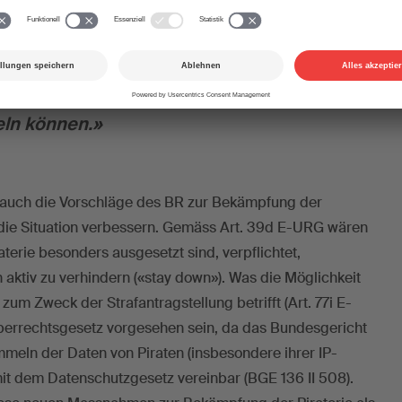
ht erachtet diese neuen Massnahmen
 der Piraterie als notwendig, damit
len Angebote, die eine angemessene
 die Kulturschaffenden vorsehen,
eln können.»
t auch die Vorschläge des BR zur Bekämpfung der
 die Situation verbessern. Gemäss Art. 39d E-URG wären
raterie besonders ausgesetzt sind, verpflichtet,
aktiv zu verhindern («stay down»). Was die Möglichkeit
um Zweck der Strafantragstellung betrifft (Art. 77i E-
eberrechtsgesetz vorgesehen sein, da das Bundesgericht
mmeln der Daten von Piraten (insbesondere ihrer IP-
mit dem Datenschutzgesetz vereinbar (BGE 136 II 508).