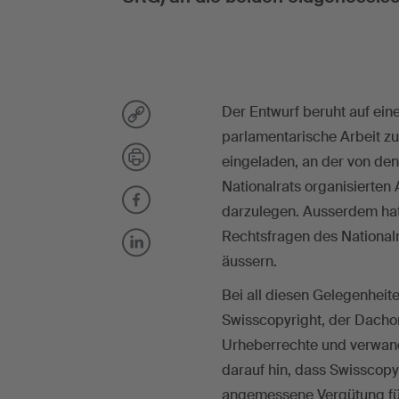
Der Entwurf beruht auf ei
parlamentarische Arbeit z
eingeladen, an der von de
Nationalrats organisierten
darzulegen. Ausserdem hatt
Rechtsfragen des Nationalr
äussern.
Bei all diesen Gelegenheit
Swisscopyright, der Dachor
Urheberrechte und verwand
darauf hin, dass Swisscopyri
angemessene Vergütung für