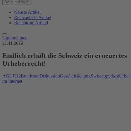
Neuste Artikel
Neuste Artikel
Relevanteste Artikel
Beliebteste Artikel
Unternehmen
21.11.2019
Endlich erhält die Schweiz ein erneuertes
Urheberrecht!
AGUR12
Bundesrat
Diskussion
Geschäftsleitung
Swisscopyright
Urheb
im Internet