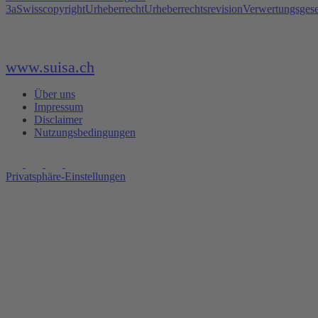
3a
Swisscopyright
Urheberrecht
Urheberrechtsrevision
Verwertungsgese
www.suisa.ch
Über uns
Impressum
Disclaimer
Nutzungsbedingungen
Privatsphäre-Einstellungen