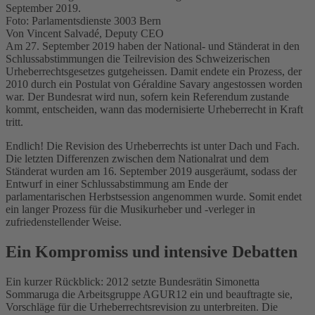
September 2019.
Foto: Parlamentsdienste 3003 Bern
Von Vincent Salvadé, Deputy CEO
Am 27. September 2019 haben der National- und Ständerat in den
Schlussabstimmungen die Teilrevision des Schweizerischen
Urheberrechtsgesetzes gutgeheissen. Damit endete ein Prozess, der
2010 durch ein Postulat von Géraldine Savary angestossen worden
war. Der Bundesrat wird nun, sofern kein Referendum zustande
kommt, entscheiden, wann das modernisierte Urheberrecht in Kraft
tritt.
Endlich! Die Revision des Urheberrechts ist unter Dach und Fach.
Die letzten Differenzen zwischen dem Nationalrat und dem
Ständerat wurden am 16. September 2019 ausgeräumt, sodass der
Entwurf in einer Schlussabstimmung am Ende der
parlamentarischen Herbstsession angenommen wurde. Somit endet
ein langer Prozess für die Musikurheber und -verleger in
zufriedenstellender Weise.
Ein Kompromiss und intensive Debatten
Ein kurzer Rückblick: 2012 setzte Bundesrätin Simonetta
Sommaruga die Arbeitsgruppe AGUR12 ein und beauftragte sie,
Vorschläge für die Urheberrechtsrevision zu unterbreiten. Die