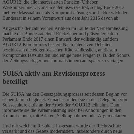
AGUR12, die alle interessierten Parteien (Urheber,
Werknutzerinnen, Konsumenten usw.) vertrat, schlug Ende 2013
mehrere Massnahmen als Kompromisslösung vor. Leider wich der
Bundesrat in seinem Vorentwurf aus dem Jahr 2015 davon ab.
Angesichts der zahlreichen Kritiken im Laufe der Vernehmlassung
machte der Bundesrat einen Rückzieher und präsentierte dem
Parlament Ende 2017 einen Entwurf, der vollständig auf dem
AGUR12-Kompromiss basiert. Nach intensiven Debatten
beschlossen die eidgenössischen Räte schliesslich, an diesem
Kompromiss festzuhalten und einige neue Fragen (z. B. den Schutz
der Zeitungsverleger und Journalistinnen) auf später zu vertagen.
SUISA aktiv am Revisionsprozess
beteiligt
Die SUISA hat den Gesetzgebungsprozess seit dessen Beginn vor
sieben Jahren begleitet. Zunächst, indem sie in der Delegation von
Suisseculture aktiv an der Arbeit der AGUR12 teilnahm. Dann
informierte sie die Parlamentsmitglieder bei Anhörungen in den
Kommissionen, mit Briefen, Stellungnahmen oder Argumentarien.
Und mit welchem Resultat? Insgesamt wurde der Rechtsschutz
verstärkt und das Gesetz modernisiert, insbesondere durch neue