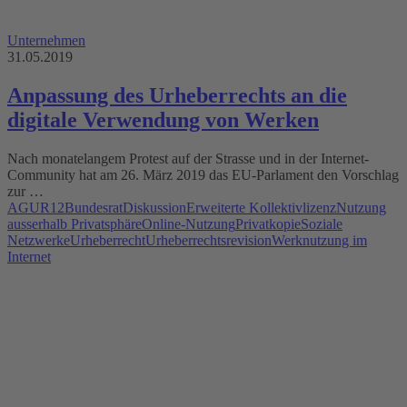
Unternehmen
31.05.2019
Anpassung des Urheberrechts an die
digitale Verwendung von Werken
Nach monatelangem Protest auf der Strasse und in der Internet-
Community hat am 26. März 2019 das EU-Parlament den Vorschlag
zur …
AGUR12
Bundesrat
Diskussion
Erweiterte Kollektivlizenz
Nutzung
ausserhalb Privatsphäre
Online-Nutzung
Privatkopie
Soziale
Netzwerke
Urheberrecht
Urheberrechtsrevision
Werknutzung im
Internet