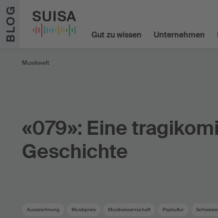
Zum Inhalt springen
BLOG
Gut zu wissen
Unternehmen
Musikwelt
«079»: Eine tragikom
Geschichte
Auszeichnung
Musikpreis
Musikwissenschaft
Popkultur
Schweize