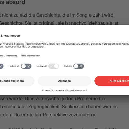
was absurd
nicht zuletzt die Geschichte, die im Song erzählt wird.
schichte. Sie ist originell, sie ist nachvollziehbar, sie ist
s Absurdes», sagt der Pianist und Komponist Hans
Musikhochschulen in Basel und Luzern
ichtet. Seine Analyse des Songs ist im Video zu sehen.
ssenden Wörtern bisweilen sehr zeitintensiv ist, erläutert
 Beispiel: «Am längsten dauerte die Suche nach dem
n. Wir waren unsicher, ob man die Geschichte versteht,
nger aus der Ich-Perspektive singen, aber dieselbe
legten uns also auch von ‹ihm› zu erzählen, was die
ösen würde. Dies verursachte jedoch Probleme bei
emotionaler Zugänglichkeit. Schliesslich haben wir uns
n, dem Hörer die Ich-Perspektive zuzumuten.»