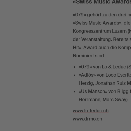
«Swiss Music Awards»
«079» gehört zu den drei n
«Swiss Music Awards», die 
Kongresszentrum Luzern (K
der Veranstaltung. Bereit
Hit»-Award auch die Kompo
Nominiert sind:
«079» von Lo & Leduc (S
«Adiós» von Loco Escrito
Herzig, Jonathan Ruiz Me
«Us Mänsch» von Bligg f
Herrmann, Marc Sway)
www.lo-leduc.ch
www.drmo.ch