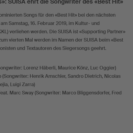
: SUISA ehrt die Songwriter des «Best Hit»
ominierten Songs für den «Best Hit» bei den nächsten
am Samstag, 16. Februar 2019, im Kultur- und
KL) verliehen werden. Die SUISA ist «Supporting Partner»
s zum vierten Mal werden im Namen der SUISA beim «Best
nisten und Textautoren des Siegersongs geehrt.
ongwriter: Lorenz Häberli, Maurice Könz, Luc Oggier)
 (Songwriter: Henrik Amschler, Sandro Dietrich, Nicolas
jia, Luigi Zarra)
eat. Marc Sway (Songwriter: Marco Bliggensdorfer, Fred