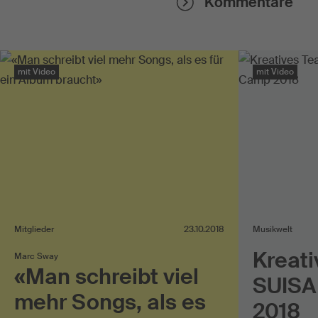
Kommentare
mit Video
mit Video
Mitglieder
23.10.2018
Musikwelt
Kreat
Marc Sway
«Man schreibt viel
SUISA
mehr Songs, als es
2018