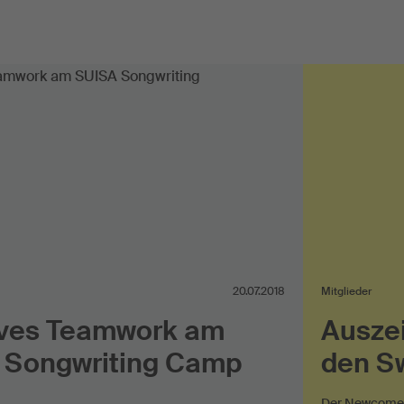
20.07.2018
Mitglieder
ives Teamwork am
Auszei
 Songwriting Camp
den S
Der Newcomer