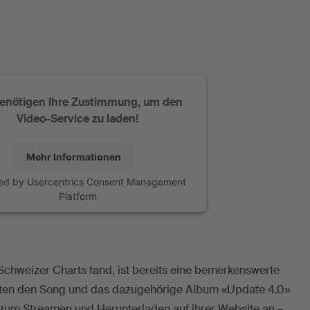
benötigen Ihre Zustimmung, um den
Video-Service zu laden!
Mehr Informationen
ed by
Usercentrics Consent Management
Platform
chweizer Charts fand, ist bereits eine bemerkenswerte
oten den Song und das dazugehörige Album «Update 4.0»
 zum Streamen und Herunterladen auf ihrer Website an –