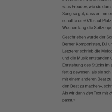
«aus Freude», wie sie dama
Song so gut, dass er immer
schaffte es «079» auf Platz
Wochen lang die Spitzenpos
Geschrieben wurde der Son
Berner Komponisten, DJ un
Letzterer schrieb die Melod
und die Musik entstanden u
Entstehung des Stücks im s
fertig gewesen, als sie sch
mit einem anderen Beat zu
den Beat zu machen», schre
Als wir dann
den
Text mit
d
passt.»