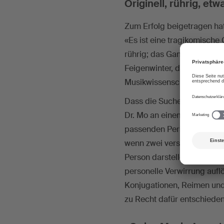
Originell, rührig, et
Zum Erfolg beigetragen hat 
«Es ist eine tragikomische Ge
rührig; das Ganze hat etwa
Feigenwinter, der an den 
Musikwissenschaften unterr
Dass die Suche nach den pa
Dr. Mo an einem konkreten
passenden Personalpronome
wenn zwei verschiedene Sä
Person darstellen. Wir über
personelle Verwirrung aufl
Konjugationen, Reimen und 
zu Recht dafür entschiede