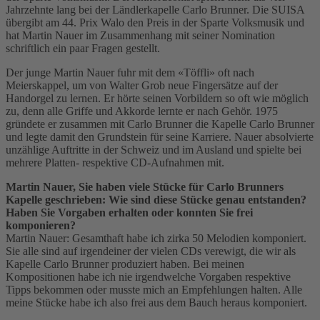
Jahrzehnte lang bei der Ländlerkapelle Carlo Brunner. Die SUISA
übergibt am 44. Prix Walo den Preis in der Sparte Volksmusik und
hat Martin Nauer im Zusammenhang mit seiner Nomination
schriftlich ein paar Fragen gestellt.
Der junge Martin Nauer fuhr mit dem «Töffli» oft nach
Meierskappel, um von Walter Grob neue Fingersätze auf der
Handorgel zu lernen. Er hörte seinen Vorbildern so oft wie möglich
zu, denn alle Griffe und Akkorde lernte er nach Gehör. 1975
gründete er zusammen mit Carlo Brunner die Kapelle Carlo Brunner
und legte damit den Grundstein für seine Karriere. Nauer absolvierte
unzählige Auftritte in der Schweiz und im Ausland und spielte bei
mehrere Platten- respektive CD-Aufnahmen mit.
Martin Nauer, Sie haben viele Stücke für Carlo Brunners
Kapelle geschrieben: Wie sind diese Stücke genau entstanden?
Haben Sie Vorgaben erhalten oder konnten Sie frei
komponieren?
Martin Nauer: Gesamthaft habe ich zirka 50 Melodien komponiert.
Sie alle sind auf irgendeiner der vielen CDs verewigt, die wir als
Kapelle Carlo Brunner produziert haben. Bei meinen
Kompositionen habe ich nie irgendwelche Vorgaben respektive
Tipps bekommen oder musste mich an Empfehlungen halten. Alle
meine Stücke habe ich also frei aus dem Bauch heraus komponiert.