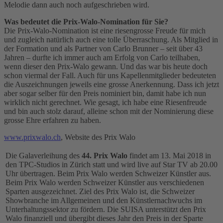
Melodie dann auch noch aufgeschrieben wird.
Was bedeutet die Prix-Walo-Nomination für Sie?
Die Prix-Walo-Nomination ist eine riesengrosse Freude für mich
und zugleich natürlich auch eine tolle Überraschung. Als Mitglied in
der Formation und als Partner von Carlo Brunner – seit über 43
Jahren – durfte ich immer auch am Erfolg von Carlo teilhaben,
wenn dieser den Prix-Walo gewann. Und das war bis heute doch
schon viermal der Fall. Auch für uns Kapellenmitglieder bedeuteten
die Auszeichnungen jeweils eine grosse Anerkennung. Dass ich jetzt
aber sogar selber für den Preis nominiert bin, damit habe ich nun
wirklich nicht gerechnet. Wie gesagt, ich habe eine Riesenfreude
und bin auch stolz darauf, alleine schon mit der Nominierung diese
grosse Ehre erfahren zu haben.
www.prixwalo.ch
, Website des Prix Walo
Die Galaverleihung des
44. Prix Walo
findet am 13. Mai 2018 in
den TPC-Studios in Zürich statt und wird live auf Star TV ab 20.00
Uhr übertragen. Beim Prix Walo werden Schweizer Künstler aus.
Beim Prix Walo werden Schweizer Künstler aus verschiedenen
Sparten ausgezeichnet. Ziel des Prix Walo ist, die Schweizer
Showbranche im Allgemeinen und den Künstlernachwuchs im
Unterhaltungssektor zu fördern. Die SUISA unterstützt den Prix
Walo finanziell und übergibt dieses Jahr den Preis in der Sparte