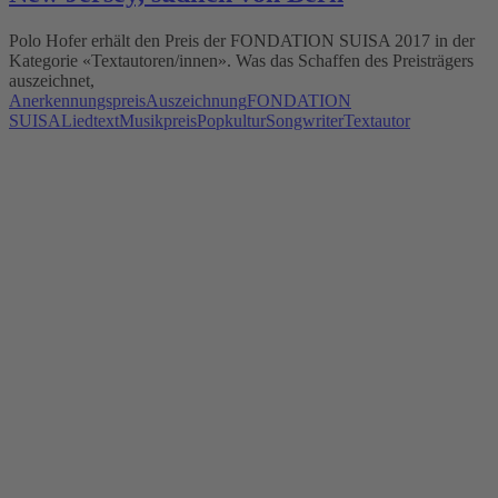
Polo Hofer erhält den Preis der FONDATION SUISA 2017 in der
Kategorie «Textautoren/innen». Was das Schaffen des Preisträgers
auszeichnet,
Anerkennungspreis
Auszeichnung
FONDATION
SUISA
Liedtext
Musikpreis
Popkultur
Songwriter
Textautor