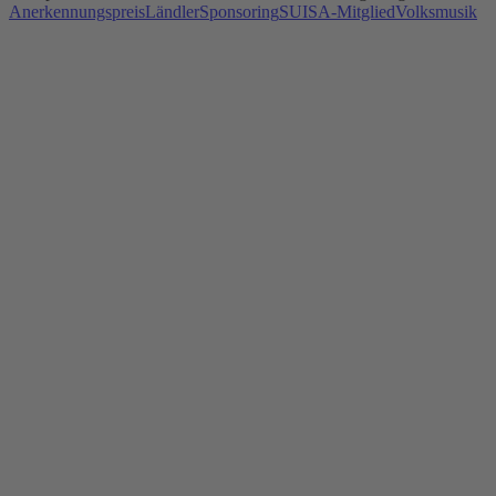
Anerkennungspreis
Ländler
Sponsoring
SUISA-Mitglied
Volksmusik