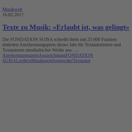
Musikwelt
16.02.2017
Texte zu Musik: «Erlaubt ist, was gelingt»
Die FONDATION SUISA schreibt ihren mit 25 000 Franken
dotierten Anerkennungspreis dieses Jahr für Textautorinnen und
Textautoren musikalischer Werke aus. …
Anerkennungspreis
Auszeichnung
FONDATION
SUISA
Liedtext
Musikpreis
Songwriter
Textautor