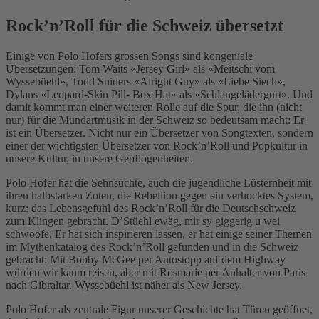
Rock’n’Roll für die Schweiz übersetzt
Einige von Polo Hofers grossen Songs sind kongeniale
Übersetzungen: Tom Waits «Jersey Girl» als «Meitschi vom
Wyssebüehl», Todd Sniders «Alright Guy» als «Liebe Siech»,
Dylans «Leopard-Skin Pill- Box Hat» als «Schlangelädergurt». Und
damit kommt man einer weiteren Rolle auf die Spur, die ihn (nicht
nur) für die Mundartmusik in der Schweiz so bedeutsam macht: Er
ist ein Übersetzer. Nicht nur ein Übersetzer von Songtexten, sondern
einer der wichtigsten Übersetzer von Rock’n’Roll und Popkultur in
unsere Kultur, in unsere Gepflogenheiten.
Polo Hofer hat die Sehnsüchte, auch die jugendliche Lüsternheit mit
ihren halbstarken Zoten, die Rebellion gegen ein verhocktes System,
kurz: das Lebensgefühl des Rock’n’Roll für die Deutschschweiz
zum Klingen gebracht. D’Stüehl ewäg, mir sy giggerig u wei
schwoofe. Er hat sich inspirieren lassen, er hat einige seiner Themen
im Mythenkatalog des Rock’n’Roll gefunden und in die Schweiz
gebracht: Mit Bobby McGee per Autostopp auf dem Highway
würden wir kaum reisen, aber mit Rosmarie per Anhalter von Paris
nach Gibraltar. Wyssebüehl ist näher als New Jersey.
Polo Hofer als zentrale Figur unserer Geschichte hat Türen geöffnet,