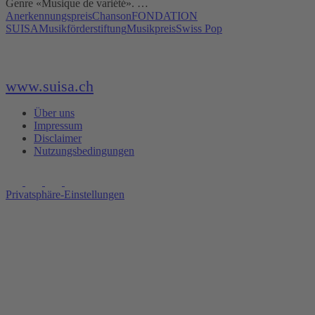
Genre «Musique de variété». …
Anerkennungspreis
Chanson
FONDATION
SUISA
Musikförderstiftung
Musikpreis
Swiss Pop
www.suisa.ch
Über uns
Impressum
Disclaimer
Nutzungsbedingungen
Privatsphäre-Einstellungen