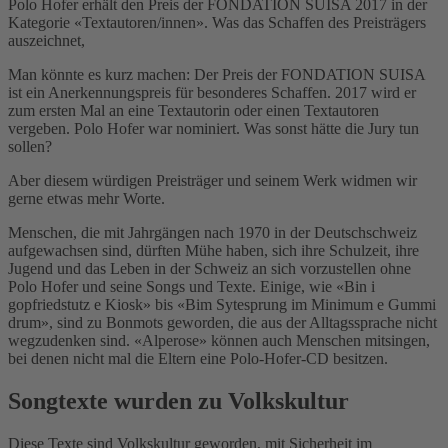
Polo Hofer erhält den Preis der FONDATION SUISA 2017 in der
Kategorie «Textautoren/innen». Was das Schaffen des Preisträgers
auszeichnet,
Man könnte es kurz machen: Der Preis der FONDATION SUISA
ist ein Anerkennungspreis für besonderes Schaffen. 2017 wird er
zum ersten Mal an eine Textautorin oder einen Textautoren
vergeben. Polo Hofer war nominiert. Was sonst hätte die Jury tun
sollen?
Aber diesem würdigen Preisträger und seinem Werk widmen wir
gerne etwas mehr Worte.
Menschen, die mit Jahrgängen nach 1970 in der Deutschschweiz
aufgewachsen sind, dürften Mühe haben, sich ihre Schulzeit, ihre
Jugend und das Leben in der Schweiz an sich vorzustellen ohne
Polo Hofer und seine Songs und Texte. Einige, wie «Bin i
gopfriedstutz e Kiosk» bis «Bim Sytesprung im Minimum e Gummi
drum», sind zu Bonmots geworden, die aus der Alltagssprache nicht
wegzudenken sind. «Alperose» können auch Menschen mitsingen,
bei denen nicht mal die Eltern eine Polo-Hofer-CD besitzen.
Songtexte wurden zu Volkskultur
Diese Texte sind Volkskultur geworden, mit Sicherheit im