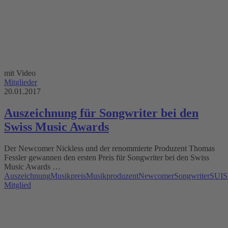
mit Video
Mitglieder
20.01.2017
Auszeichnung für Songwriter bei den
Swiss Music Awards
Der Newcomer Nickless und der renommierte Produzent Thomas
Fessler gewannen den ersten Preis für Songwriter bei den Swiss
Music Awards …
Auszeichnung
Musikpreis
Musikproduzent
Newcomer
Songwriter
SUIS
Mitglied