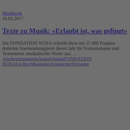
Musikwelt
16.02.2017
Texte zu Musik: «Erlaubt ist, was gelingt»
Die FONDATION SUISA schreibt ihren mit 25 000 Franken
dotierten Anerkennungspreis dieses Jahr für Textautorinnen und
Textautoren musikalischer Werke aus. …
Anerkennungspreis
Auszeichnung
FONDATION
SUISA
Liedtext
Musikpreis
Songwriter
Textautor