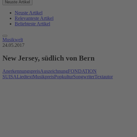
Neuste Artikel
Neuste Artikel
Relevanteste Artikel
Beliebteste Artikel
Musikwelt
24.05.2017
New Jersey, südlich von Bern
Anerkennungspreis
Auszeichnung
FONDATION
SUISA
Liedtext
Musikpreis
Popkultur
Songwriter
Textautor