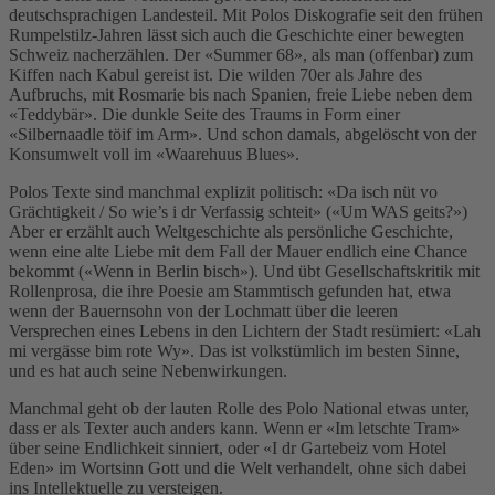
deutschsprachigen Landesteil. Mit Polos Diskografie seit den frühen
Rumpelstilz-Jahren lässt sich auch die Geschichte einer bewegten
Schweiz nacherzählen. Der «Summer 68», als man (offenbar) zum
Kiffen nach Kabul gereist ist. Die wilden 70er als Jahre des
Aufbruchs, mit Rosmarie bis nach Spanien, freie Liebe neben dem
«Teddybär». Die dunkle Seite des Traums in Form einer
«Silbernaadle töif im Arm». Und schon damals, abgelöscht von der
Konsumwelt voll im «Waarehuus Blues».
Polos Texte sind manchmal explizit politisch: «Da isch nüt vo
Grächtigkeit / So wie’s i dr Verfassig schteit» («Um WAS geits?»)
Aber er erzählt auch Weltgeschichte als persönliche Geschichte,
wenn eine alte Liebe mit dem Fall der Mauer endlich eine Chance
bekommt («Wenn in Berlin bisch»). Und übt Gesellschaftskritik mit
Rollenprosa, die ihre Poesie am Stammtisch gefunden hat, etwa
wenn der Bauernsohn von der Lochmatt über die leeren
Versprechen eines Lebens in den Lichtern der Stadt resümiert: «Lah
mi vergässe bim rote Wy». Das ist volkstümlich im besten Sinne,
und es hat auch seine Nebenwirkungen.
Manchmal geht ob der lauten Rolle des Polo National etwas unter,
dass er als Texter auch anders kann. Wenn er «Im letschte Tram»
über seine Endlichkeit sinniert, oder «I dr Gartebeiz vom Hotel
Eden» im Wortsinn Gott und die Welt verhandelt, ohne sich dabei
ins Intellektuelle zu versteigen.