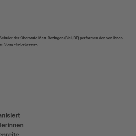
Schüler der Oberstufe Mett-Bözingen (Biel, BE) performen den von ihnen
en Song «In-between».
nisiert
lerinnen
nreife.