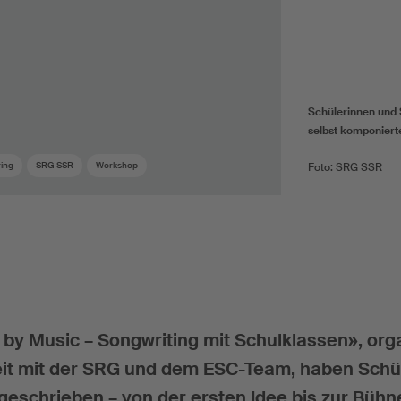
Schülerinnen und 
selbst komponiert
ing
SRG SSR
Workshop
Foto: SRG SSR
by Music – Songwriting mit Schulklassen», orga
it mit der SRG und dem ESC-Team, haben Schü
geschrieben – von der ersten Idee bis zur Bühne