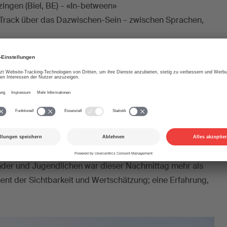
zingen (Biel, BE) – «In-between»
er Track über das Dazwischen-Sein – zwischen Sprachen,
erholz (Riehen, BS) – «Believe in Yourself»
acher voller Selbstvertrauen.
nmatt (Basel, BS) – «United»
r Song mit klarer Botschaft: Zusammenhalt kennt keine
 noch kulturell.
Erinnerung bleibt
Kinder und Jugendlichen war dieser Nachmittag mehr als
ment der Sichtbarkeit und Wertschätzung; eine Erfahrung,