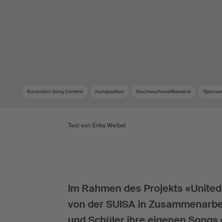
Eurovision Song Contest
Komposition
Nachwuchswettbewerb
Sponsor
Text von Erika Weibel
Im Rahmen des Projekts «United 
von der SUISA in Zusammenarbe
und Schüler ihre eigenen Songs 