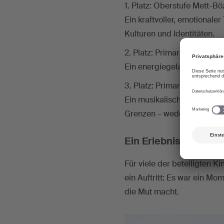
1. Platz: Oberstufe Mett-Bö
Ein kraftvoller, emotional
Kulturen und Identitäten.
2. Platz: Primarschule Nied
Ein energiegeladener Mutm
3. Platz: Primarschule Erle
Ein musikalisch vielfältige
Grenzen – weder sprachlich
Ein Erlebnis, das in 
Für viele der beteiligten 
ein Auftritt: Es war ein Mo
die Mut macht.