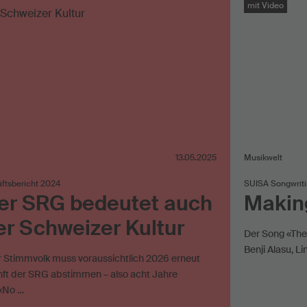
mit Video
13.05.2025
Musikwelt
ftsbericht 2024
SUISA Songwrit
er SRG bedeutet auch
Makin
r Schweizer Kultur
Der Song «The 
Benji Alasu, 
 Stimmvolk muss voraussichtlich 2026 erneut
nft der SRG abstimmen – also acht Jahre
«No …