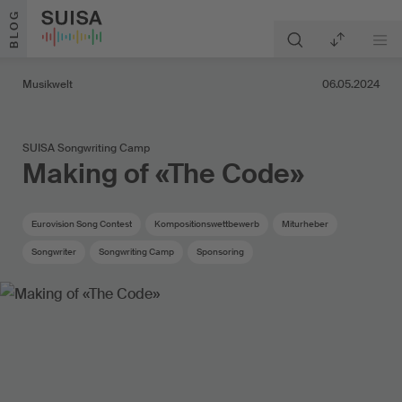
Zum Inhalt springen
BLOG
Musikwelt
06.05.2024
SUISA Songwriting Camp
Making of «The Code»
Eurovision Song Contest
Kompositionswettbewerb
Miturheber
Songwriter
Songwriting Camp
Sponsoring