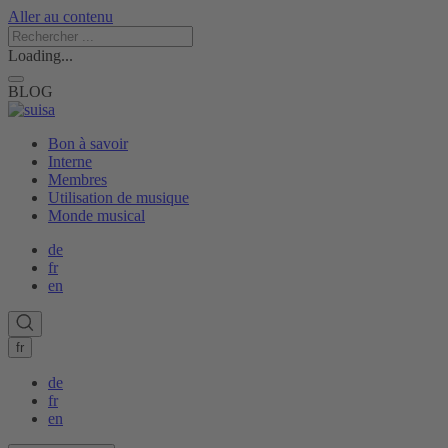
Aller au contenu
Loading...
BLOG
Bon à savoir
Interne
Membres
Utilisation de musique
Monde musical
de
fr
en
fr
de
fr
en