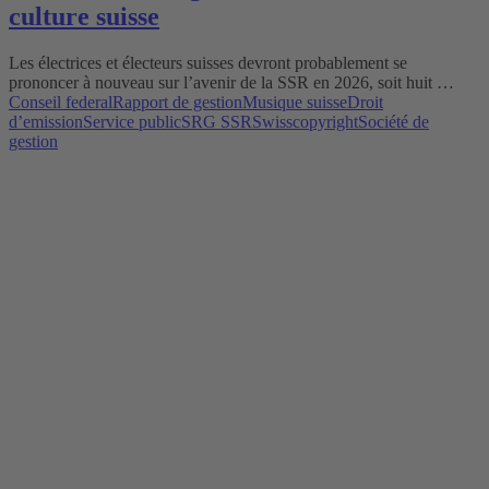
culture suisse
Les électrices et électeurs suisses devront probablement se
prononcer à nouveau sur l’avenir de la SSR en 2026, soit huit …
Conseil federal
Rapport de gestion
Musique suisse
Droit
d’emission
Service public
SRG SSR
Swisscopyright
Société de
gestion