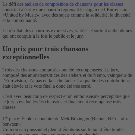
Le défi des
ateliers de composition de chansons pour les classes
consistait à écrire une chanson reprenant le slogan de l’Eurovision,
«United by Music», avec des sujets comme la solidarité, la diversité
et la communauté.
Le résultat: des chansons expressives, variées et surtout authentiques
qui ont conquis à la fois le public et le jury.
Un prix pour trois chansons
exceptionnelles
Trois des chansons composées ont été récompensées. Le jury,
composé des animateurs/trices des ateliers et de Nemo, vainqueur de
l’Eurovision, n’a pas eu la tâche facile. La qualité des contributions
était élevée et le vote final a donc été très serré.
C’est avec beaucoup de respect et un enthousiasme perceptible que
le jury a évalué les 16 chansons et finalement récompensé trois
classes:
re
1
place: École secondaire de Mett-Bözingen (Bienne, BE) – «In-
between»
Un morceau puissant et plein d’émotions sur le fait d’être tiraillé
entre deux langues, deux cultures ou deux identités.