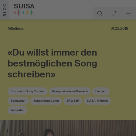
Zum Inhalt springen
BLOG
Mitglieder
01.02.2018
«Du willst immer den
bestmöglichen Song
schreiben»
Eurovision Song Contest
Kompositionswettbewerb
Liedtext
Songwriter
Songwriting Camp
SRG SSR
SUISA-Mitglied
Textautor