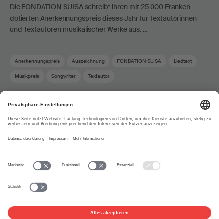
Die FONDATION SUISA schreibt ihren mit 25 000 Franken
dotierten Anerkennungspreis dieses Jahr für Textautorinnen
und Textautoren musikalischer Werke aus. …
Anerkennungspreis
Auszeichnung
FONDATION SUISA
Liedtext
Musikpreis
Songwriter
Textautor
Über uns
www.suisa.ch
Impressum
Disclaimer
Nutzungsbedingungen
Privatsphäre-Einstellungen