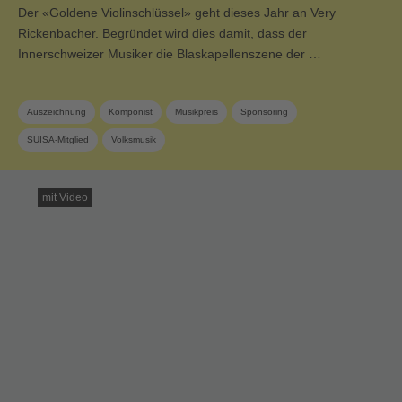
Der «Goldene Violinschlüssel» geht dieses Jahr an Very
Rickenbacher. Begründet wird dies damit, dass der
Innerschweizer Musiker die Blaskapellenszene der …
Auszeichnung
Komponist
Musikpreis
Sponsoring
SUISA-Mitglied
Volksmusik
mit Video