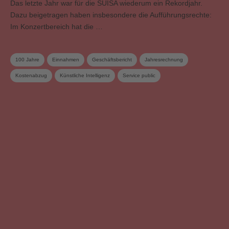
Das letzte Jahr war für die SUISA wiederum ein Rekordjahr.
Dazu beigetragen haben insbesondere die Aufführungsrechte:
Im Konzertbereich hat die …
100 Jahre
Einnahmen
Geschäftsbericht
Jahresrechnung
Kostenabzug
Künstliche Intelligenz
Service public