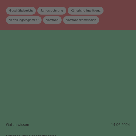
Geschäftsbericht
Jahresrechnung
Künstliche Intelligenz
Verteilungsreglement
Vorstand
Vorstandskommission
Zusatzverteilung
Gut zu wissen
14.06.2024