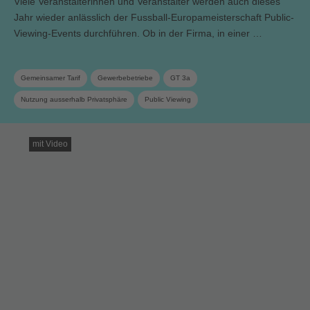
Viele Veranstalterinnen und Veranstalter werden auch dieses
Jahr wieder anlässlich der Fussball-Europameisterschaft Public-
Viewing-Events durchführen. Ob in der Firma, in einer …
Gemeinsamer Tarif
Gewerbebetriebe
GT 3a
Nutzung ausserhalb Privatsphäre
Public Viewing
mit Video