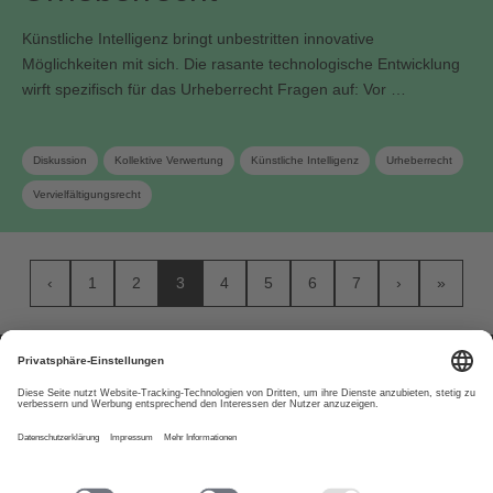
Künstliche Intelligenz bringt unbestritten innovative
Möglichkeiten mit sich. Die rasante technologische Entwicklung
wirft spezifisch für das Urheberrecht Fragen auf: Vor …
Diskussion
Kollektive Verwertung
Künstliche Intelligenz
Urheberrecht
Vervielfältigungsrecht
‹
1
2
3
4
5
6
7
›
»
Über uns
www.suisa.ch
Impressum