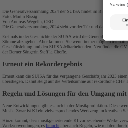
Die Generalversammlung 2024 der SUISA findet im Bierhübeli in Bern
Foto: Martin Bissig
Von Andreas Wegelin, CEO
Die Generalversammlung 2024 steht vor der Tür und damit auch ein S
Erstmals in der Geschichte der SUISA wird die Generalversammlung h
Stimme abzugeben. Aber kommen Sie wenn immer möglich leibhaftig n
Geschäftsleitung und den SUISA-Mitarbeitenden. Neu findet die GV a
der Berner Sängerin Steff la Cheffe.
Erneut ein Rekordergebnis
Erneut kann die SUISA für das vergangene Geschäftsjahr 2023 ein
überstiegen. Damit steigt auf die Verteilsumme auf rekordhohe CHF 
Regeln und Lösungen für den Umgang mit k
Neue Entwicklungen gibt es auch in der Musikproduktion. Diese werde
Musik. Zwar ist KI ein vielversprechendes Werkzeug im kreativen Scha
Hinzu kommt, dass musikgenerierende KI vorbestehende Werke verwende
Werkverwendungen, es
braucht
aber auch Regeln, wie mit den durch 