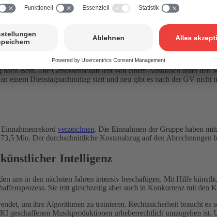
 statt. Erstmals können Mitglieder auch online teilnehmen.
trauss von Neuerungen, die unsere Genossenschaft vor sich hat.
ybrid durchgeführt. Mitglieder, die nicht nach Bern kommen können, 
ach Bern. Die Genossenschaft lebt von einem Austausch unter den Mi
n einem Dienstagnachmittag statt und neu gibt es nach der GV nicht nu
en Einnahmenrekord
verzeichnen
. Die Einnahmen der Gruppe haben mit
173,5 Mio. Der durchschnittliche Kostenabzug auf den Abrechnungen b
ünstlicher Intelligenz
n uns in den nächsten Jahren intensiv beschäftigen. Mit Hilfe künstli
ffensprozess. Sie tritt gleichzeitig aber auch in Konkurrenz mit den K
t, um ihre Algorithmen zu trainieren. Rechtssicherheit braucht es so
KI geschaffenen Musikproduktionen urheberrechtlich umzugehen ist. Um