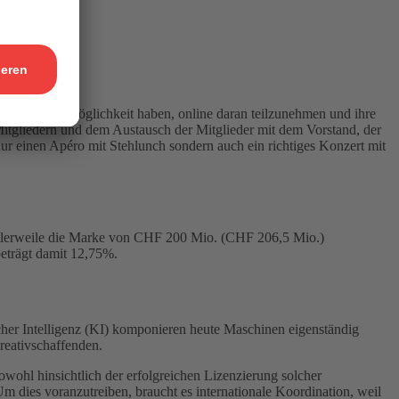
werden die Möglichkeit haben, online daran teilzunehmen und ihre
tgliedern und dem Austausch der Mitglieder mit dem Vorstand, der
r einen Apéro mit Stehlunch sondern auch ein richtiges Konzert mit
tlerweile die Marke von CHF 200 Mio. (CHF 206,5 Mio.)
eträgt damit 12,75%.
cher Intelligenz (KI) komponieren heute Maschinen eigenständig
reativschaffenden.
wohl hinsichtlich der erfolgreichen Lizenzierung solcher
 dies voranzutreiben, braucht es internationale Koordination, weil