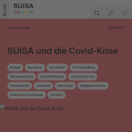
Zum Inhalt springen
BLOG
Unternehmen
08.11.2021
SUISA und die Covid-Krise
Budget
Bundesrat
Einnahmen
Fürsorgestiftung
Genossenschaft
Geschäftsleitung
Jahresrechnung
Kundenportal
Livemusik
Mein Konto
Mitgliederservices
Unternehmensstrategie
Vorstand