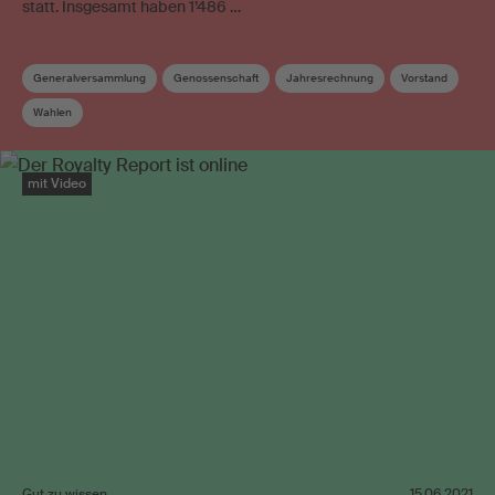
statt. Insgesamt haben 1’486 …
Generalversammlung
Genossenschaft
Jahresrechnung
Vorstand
Wahlen
mit Video
Gut zu wissen
15.06.2021