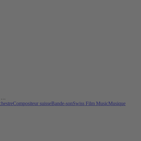
, …
chestre
Compositeur suisse
Bande-son
Swiss Film Music
Musique