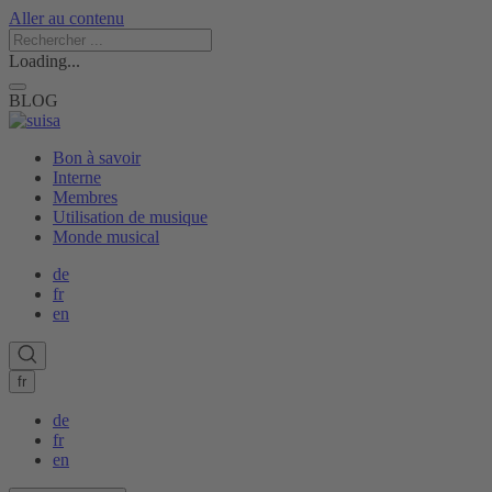
Aller au contenu
Loading...
BLOG
Bon à savoir
Interne
Membres
Utilisation de musique
Monde musical
de
fr
en
fr
de
fr
en