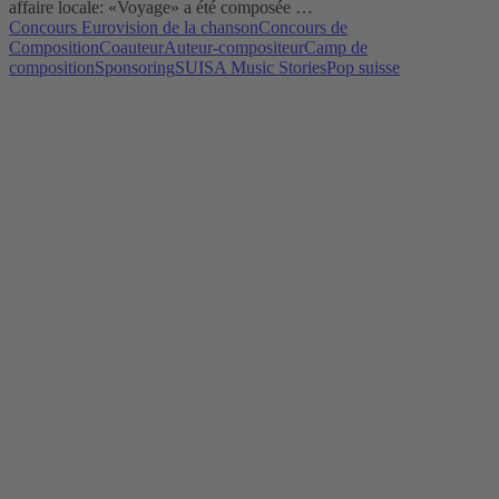
affaire locale: «Voyage» a été composée …
Concours Eurovision de la chanson
Concours de
Composition
Coauteur
Auteur-compositeur
Camp de
composition
Sponsoring
SUISA Music Stories
Pop suisse