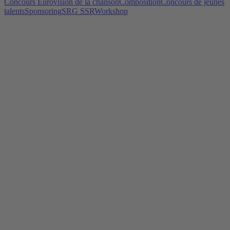
Concours Eurovision de la chanson
Composition
Concours de jeunes
talents
Sponsoring
SRG SSR
Workshop