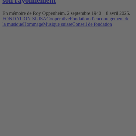
son rayonnement
En mémoire de Roy Oppenheim, 2 septembre 1940 – 8 avril 2025.
FONDATION SUISA
Coopérative
Fondation d’encouragement de
la musique
Hommage
Musique suisse
Conseil de fondation