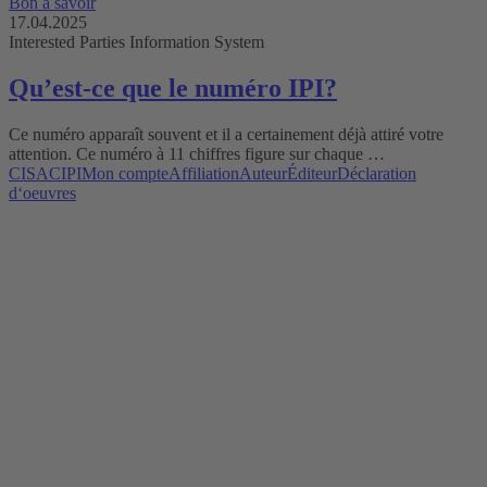
Bon à savoir
17.04.2025
Interested Parties Information System
Qu’est-ce que le numéro IPI?
Ce numéro apparaît souvent et il a certainement déjà attiré votre
attention. Ce numéro à 11 chiffres figure sur chaque …
CISAC
IPI
Mon compte
Affiliation
Auteur
Éditeur
Déclaration
d‘oeuvres