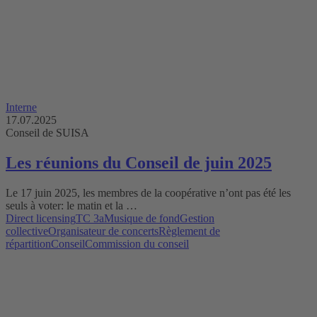
Interne
17.07.2025
Conseil de SUISA
Les réunions du Conseil de juin 2025
Le 17 juin 2025, les membres de la coopérative n’ont pas été les
seuls à voter: le matin et la …
Direct licensing
TC 3a
Musique de fond
Gestion
collective
Organisateur de concerts
Règlement de
répartition
Conseil
Commission du conseil