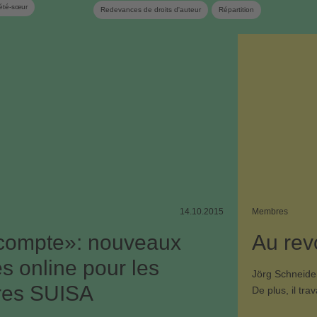
été-sœur
Redevances de droits d'auteur
Répartition
14.10.2015
Membres
compte»: nouveaux
Au rev
es online pour les
Jörg Schneider
es SUISA
De plus, il tr