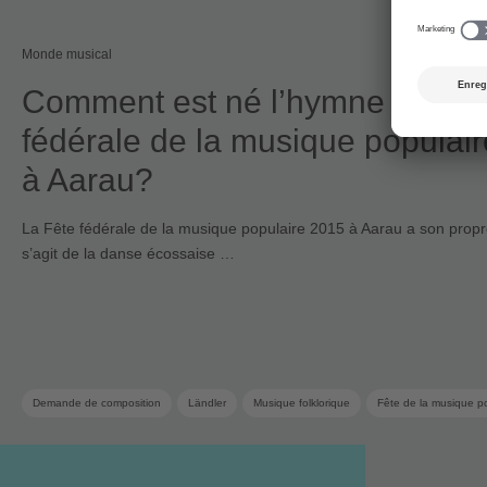
Monde musical
Comment est né l’hymne de la 
fédérale de la musique populai
à Aarau?
La Fête fédérale de la musique populaire 2015 à Aarau a son propr
s’agit de la danse écossaise …
Demande de composition
Ländler
Musique folklorique
Fête de la musique p