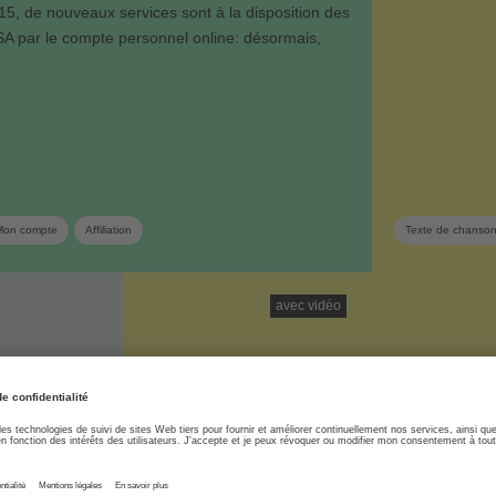
15, de nouveaux services sont à la disposition des
 par le compte personnel online: désormais,
Mon compte
Affiliation
Texte de chanso
avec vidéo