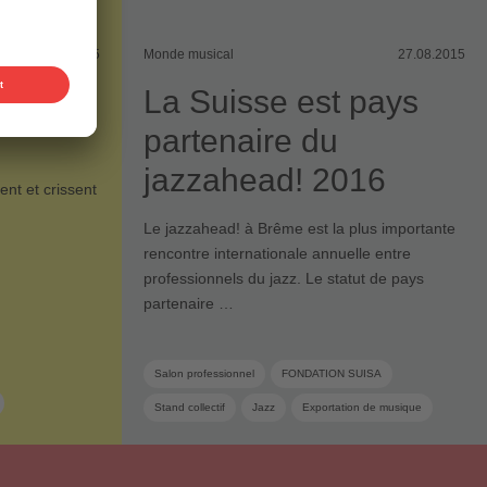
28.08.2015
Monde musical
27.08.2015
oyages
La Suisse est pays
partenaire du
jazzahead! 2016
ent et crissent
…
Le jazzahead! à Brême est la plus importante
rencontre internationale annuelle entre
professionnels du jazz. Le statut de pays
partenaire …
Salon professionnel
FONDATION SUISA
Stand collectif
Jazz
Exportation de musique