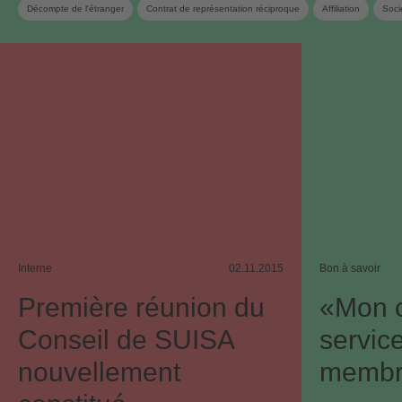
Décompte de l'étranger
Contrat de représentation réciproque
Affiliation
Soci
Interne
02.11.2015
Bon à savoir
Première réunion du
«Mon 
Conseil de SUISA
servic
nouvellement
membr