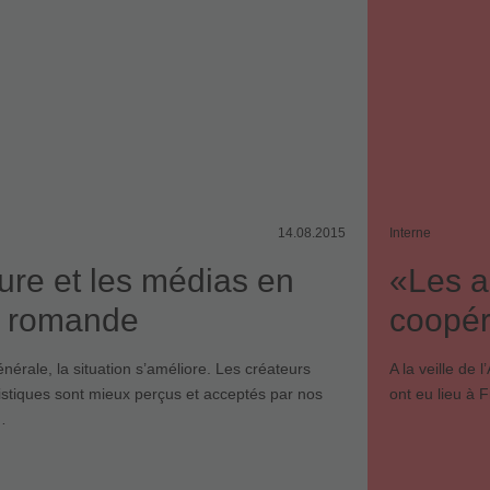
14.08.2015
Interne
ture et les médias en
«Les ar
e romande
coopér
nérale, la situation s’améliore. Les créateurs
A la veille de
rtistiques sont mieux perçus et acceptés par nos
ont eu lieu à F
…