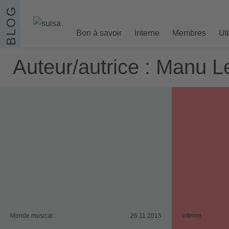
Aller au contenu
BLOG
Bon à savoir
Interne
Membres
Ut
Auteur/autrice :
Manu L
Monde musical
26.11.2015
Interne