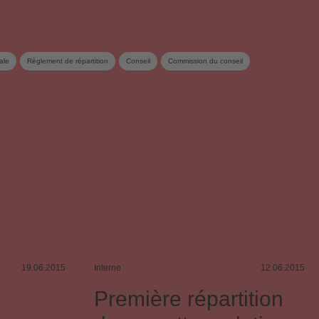
ale
Règlement de répartition
Conseil
Commission du conseil
19.06.2015
Interne
12.06.2015
Première répartition