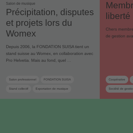
Membre
Salon de musique
Précipitation, disputes
liberté
et projets lors du
Chers membres
Womex
de gestion av
Depuis 2006, la FONDATION SUISA tient un
stand suisse au Womex, en collaboration avec
Pro Helvetia. Mais au fond, quel …
Salon professionnel
FONDATION SUISA
Coopérative
Stand collectif
Exportation de musique
Société de gesti
Industrie musicale