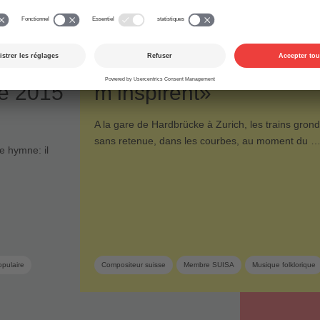
10.09.2015
Membres
Fête
Marcel Oetiker: «Les v
re 2015
m’inspirent»
A la gare de Hardbrücke à Zurich, les trains grond
sans retenue, dans les courbes, au moment du 
e hymne: il
opulaire
Compositeur suisse
Membre SUISA
Musique folklorique