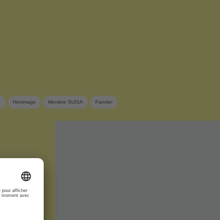
n
Hommage
Membre SUISA
Parolier