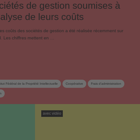
ciétés de gestion soumises à
alyse de leurs coûts
es coûts des sociétés de gestion a été réalisée récemment sur
I. Les chiffres mettent en …
titut Fédéral de la Propriété Intellectuelle
Coopérative
Frais d’administration
on
avec vidéo