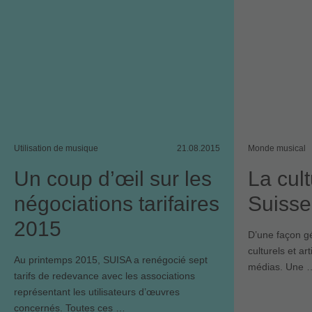
Utilisation de musique
21.08.2015
Monde musical
Un coup d’œil sur les
La cul
négociations tarifaires
Suiss
2015
D’une façon gé
culturels et a
Au printemps 2015, SUISA a renégocié sept
médias. Une 
tarifs de redevance avec les associations
représentant les utilisateurs d’œuvres
concernés. Toutes ces …