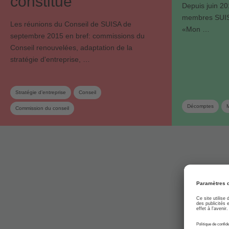
constitué
Depuis juin 20
membres SUISA
Les réunions du Conseil de SUISA de
«Mon …
septembre 2015 en bref: commissions du
Conseil renouvelées, adaptation de la
stratégie d'entreprise, …
Stratégie d’entreprise
Conseil
Décomptes
Commission du conseil