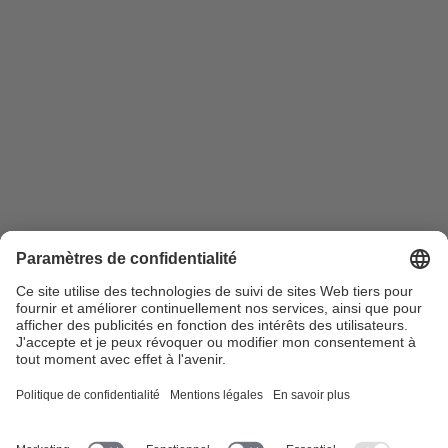
avec vidéo
Membres
28.08.2015
Marcel Oetiker: «Les voyages
m’inspirent»
A la gare de Hardbrücke à Zurich, les trains grondent et crissent sans
retenue, dans les courbes, au moment du …
Compositeur suisse
Membre SUISA
Musique folklorique