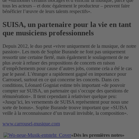
de «surmonter certains blocages et d’enrichir la musique, parce que
tous les acteurs ‒ et donc également le producteur ‒ peuvent faire
bénéficier l’œuvre de leurs talents respectifs».
SUISA, un partenaire pour la vie en tant
que musiciens professionnels
Depuis 2012, le duo peut «vivre uniquement de la musique, de notre
passion». Les mots de Sophie Burande ne font pas uniquement
ressortir une certaine fierté, mais également le soulagement de ne
plus avoir à refuser des propositions de concerts en raison
d’empêchements pour cause d’autres jobs, comme cela a été le cas
par le passé. L’étranger a rapidement gagné en importance pour
Carrousel, surtout en ce qui concerne les concerts. Dans ces
conditions, Léonard Gogniat estime très important «de pouvoir
compter sur SUISA, un partenaire qui s’occupe des questions de
rémunération». Il tient cependant à relativiser quelque peu:
«Jusqu’ici, les versements de SUISA représentent pour nous une
sorte de bonus». Sophie Burande trouve important que «SUISA
veille à la reconnaissance d’un travail invisible, la composition».
www.carrousel-musique.com
«Dès les premières notes»