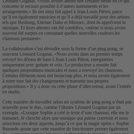
Léonard Gogniat. «Nous avions atteint une certaine limite en ce qui
concerne le recours possible à d’autres instruments et les
arrangements.» Ils ont ainsi fait appel à Jean-Louis Piérot, parce
qu’il est également musicien et qu’il a déjà travaillé pour des artistes
tels que Bashung, Etienne Daho et Miossec, dont ils apprécient la
musique. Et leurs attentes ont été comblées, «même si nous avons
souvent été surpris en constatant quelles nouvelles couleurs les
chansons prenaient».
La collaboration s’est déroulée sous la forme d’un ping-pong, se
souvient Léonard Gogniat. «Nous avons dans un premier temps
envoyé les démos de base à Jean-Louis Piérot, enregistrées
uniquement avec guitare et voix. Le producteur a ensuite fait
quelques propositions musicales et nous a renvoyé les chansons.
Certains éléments nous ont beaucoup plus, et nous avons également
à notre tour fait des changements et transmis nos propres
propositions.» Il y a donc eu cette phase d’aller-retour, avant l’entrée
en studio.
Cette manière de travailler selon un système de ping-pong n’était pas
nouvelle pour le duo, comme l’illustre Léonard Gogniat par un
exemple. «Lorsque Sophie a créé le texte d’une chanson, elle me le
transmet. Je cherche alors une musique qui puisse convenir et nous
associons ces deux apports, jusqu’à ce que la magie opère.» Sophie
Burande ajoute que cette manière de fonctionner permet également