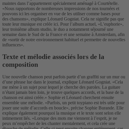
maintes dans l’appartement spécialement aménagé à Courtételle.
«Nous rapportons de nombreuses impressions de nos tournées et
pouvons ici les organiser en vue de les utiliser comme bases pour
des chansons», explique Léonard Gogniat. Cela ne signifie pas que
toute leur musique est créée ici. Pour l’album actuel, «L’euphorie»,
leur troisième album studio, le duo a notamment séjourné une
semaine dans le Sud de la France et une semaine à Amsterdam, afin
de «sortir de notre environnement habituel et permettre de nouvelles
influences».
Texte et mélodie associés lors de la
composition
Une nouvelle chanson peut parfois partir d’un graffiti sur un mur ou
d’une phrase lue dans le journal, explique Léonard Gogniat. «Cela
me mène à un sujet pour lequel je cherche des paroles. La guitare
n’étant jamais bien loin, je trouve quelques accords, et la base de la
chanson est ainsi créée.» Sophie et Léonard cherchent ensuite
ensemble une mélodie. «Parfois, un petit toypiano est très utile pour
jouer une suite d’accords en boucle», précise Sophie Burande. Elle
explique également pourquoi la musique et le texte sont selon elle
intimement liés. «Lorsque des mots me viennent à l’esprit, je ne
peux m’empêcher de les chanter mentalement, et cela crée une
ébauche de mélodie. Celle-ci peut ensuite changer entièrement, car