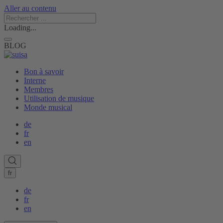
Aller au contenu
Loading...
BLOG
Bon à savoir
Interne
Membres
Utilisation de musique
Monde musical
de
fr
en
fr
de
fr
en