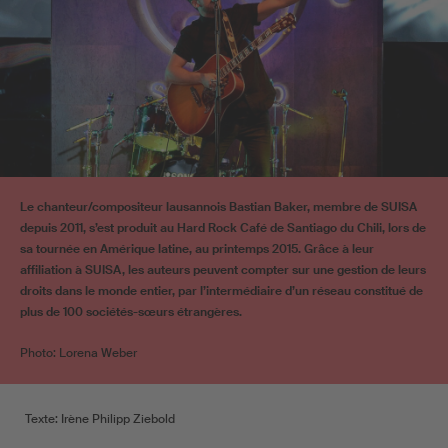
Le chanteur/compositeur lausannois Bastian Baker, membre de SUISA
depuis 2011, s’est produit au Hard Rock Café de Santiago du Chili, lors de
sa tournée en Amérique latine, au printemps 2015. Grâce à leur
affiliation à SUISA, les auteurs peuvent compter sur une gestion de leurs
droits dans le monde entier, par l’intermédiaire d’un réseau constitué de
plus de 100 sociétés-sœurs étrangères.
Photo: Lorena Weber
Texte: Irène Philipp Ziebold