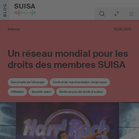
Aller au contenu
BLOG
Interne
10.06.2015
Un réseau mondial pour les
droits des membres SUISA
Décompte de l'étranger
Contrat de représentation réciproque
Affiliation
Société-sœur
Redevances de droits d'auteur